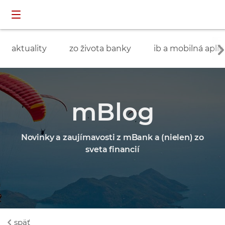
Preskočiť navigáciu a prejsť na obsah
INDIVIDUÁLNI
prihlásenie
ZÁKAZNÍCI
aktuality
zo života banky
ib a mobilná aplik
mBlog
Novinky a zaujímavosti z mBank a (nielen) zo
sveta financií
späť