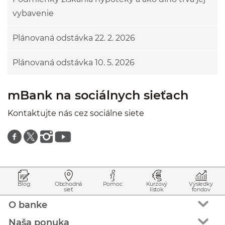
vybavenie
Plánovaná odstávka 22. 2. 2026
Plánovaná odstávka 10. 5. 2026
mBank na sociálnych sieťach
Kontaktujte nás cez sociálne siete
Znajdź nas na facebooku
Znajdź nas na twitterze
Znajdź nas na instagramie
Znajdź nas na youtube
Prejsť na začiatok stránky
Preskočiť na začiatok obsahu
Blog
Obchodná
Pomoc
Kurzový
Výsledky
sieť
lístok
fondov
O banke
Naša ponuka