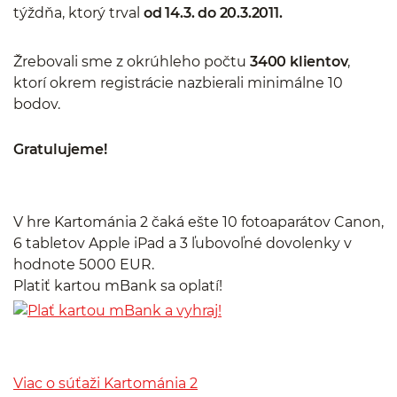
týždňa, ktorý trval
od 14.3. do 20.3.2011.
Žrebovali sme z okrúhleho počtu
3400 klientov
,
ktorí okrem registrácie nazbierali minimálne 10
bodov.
Gratulujeme!
V hre Kartománia 2 čaká ešte 10 fotoaparátov Canon,
6 tabletov Apple iPad a 3 ľubovoľné dovolenky v
hodnote 5000 EUR.
Platiť kartou mBank sa oplatí!
Viac o súťaži Kartománia 2