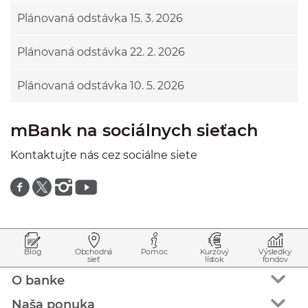
Plánovaná odstávka 15. 3. 2026
Plánovaná odstávka 22. 2. 2026
Plánovaná odstávka 10. 5. 2026
mBank na sociálnych sieťach
Kontaktujte nás cez sociálne siete
Znajdź nas na facebooku
Znajdź nas na twitterze
Znajdź nas na instagramie
Znajdź nas na youtube
Prejsť na začiatok stránky
Preskočiť na začiatok obsahu
Blog
Obchodná
Pomoc
Kurzový
Výsledky
sieť
lístok
fondov
O banke
Naša ponuka