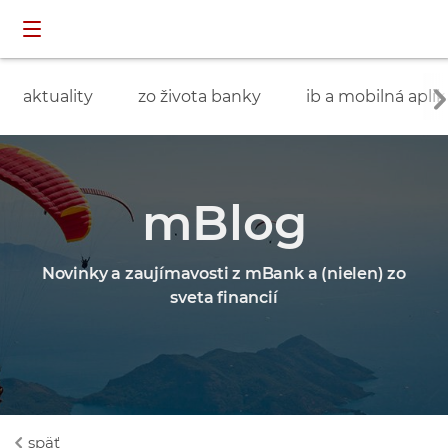
Preskočiť navigáciu a prejsť na obsah
INDIVIDUÁLNI
prihlásenie
ZÁKAZNÍCI
aktuality
zo života banky
ib a mobilná aplik
mBlog
Novinky a zaujímavosti z mBank a (nielen) zo
sveta financií
späť