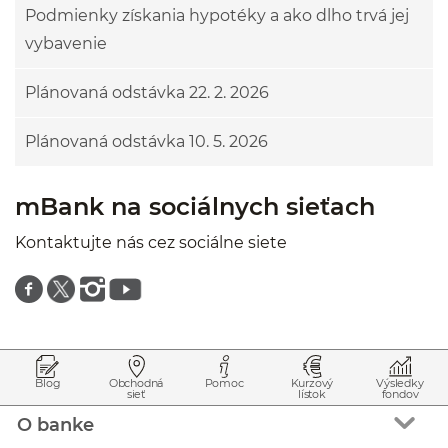
Podmienky získania hypotéky a ako dlho trvá jej
vybavenie
Plánovaná odstávka 22. 2. 2026
Plánovaná odstávka 10. 5. 2026
mBank na sociálnych sieťach
Kontaktujte nás cez sociálne siete
Znajdź nas na facebooku
Znajdź nas na twitterze
Znajdź nas na instagramie
Znajdź nas na youtube
Prejsť na začiatok stránky
Preskočiť na začiatok obsahu
Blog
Obchodná
Pomoc
Kurzový
Výsledky
sieť
lístok
fondov
O banke