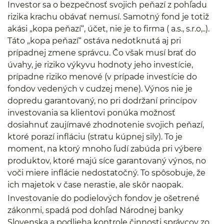
Investor sa o bezpečnosť svojich peňazí z pohľadu
rizika krachu obávať nemusí. Samotný fond je totiž
akási „kopa peňazí“, účet, nie je to firma ( a.s., s.r.o,..).
Táto „kopa peňazí“ ostáva nedotknutá aj pri
prípadnej zmene správcu. Čo však musí brať do
úvahy, je riziko výkyvu hodnoty jeho investície,
prípadne riziko menové (v prípade investície do
fondov vedených v cudzej mene). Výnos nie je
dopredu garantovaný, no pri dodržaní princípov
investovania sa klientovi ponúka možnosť
dosiahnuť zaujímavé zhodnotenie svojich peňazí,
ktoré porazí infláciu (stratu kúpnej sily). To je
moment, na ktorý mnoho ľudí zabúda pri výbere
produktov, ktoré majú síce garantovaný výnos, no
voči miere inflácie nedostatočný. To spôsobuje, že
ich majetok v čase nerastie, ale skôr naopak.
Investovanie do podielových fondov je ošetrené
zákonmi, spadá pod dohľad Národnej banky
Slovenska a podlieha kontrole činnosti správcov zo