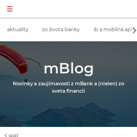
Preskočiť navigáciu a prejsť na obsah
INDIVIDUÁLNI
prihlásenie
ZÁKAZNÍCI
aktuality
zo života banky
ib a mobilná aplik
mBlog
Novinky a zaujímavosti z mBank a (nielen) zo
sveta financií
späť