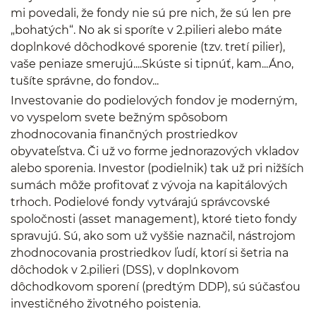
mi povedali, že fondy nie sú pre nich, že sú len pre
„bohatých“. No ak si sporíte v 2.pilieri alebo máte
doplnkové dôchodkové sporenie (tzv. tretí pilier),
vaše peniaze smerujú....Skúste si tipnúť, kam...Áno,
tušíte správne, do fondov...
Investovanie do podielových fondov je moderným,
vo vyspelom svete bežným spôsobom
zhodnocovania finančných prostriedkov
obyvateľstva. Či už vo forme jednorazových vkladov
alebo sporenia. Investor (podielnik) tak už pri nižších
sumách môže profitovať z vývoja na kapitálových
trhoch. Podielové fondy vytvárajú správcovské
spoločnosti (asset management), ktoré tieto fondy
spravujú. Sú, ako som už vyššie naznačil, nástrojom
zhodnocovania prostriedkov ľudí, ktorí si šetria na
dôchodok v 2.pilieri (DSS), v doplnkovom
dôchodkovom sporení (predtým DDP), sú súčasťou
investičného životného poistenia.