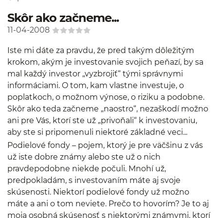
Skôr ako začneme...
11-04-2008
Iste mi dáte za pravdu, že pred takým dôležitým
krokom, akým je investovanie svojich peňazí, by sa
mal každý investor „vyzbrojiť“ tými správnymi
informáciami. O tom, kam vlastne investuje, o
poplatkoch, o možnom výnose, o riziku a podobne.
Skôr ako teda začneme „naostro“, nezaškodí možno
ani pre Vás, ktorí ste už „privoňali“ k investovaniu,
aby ste si pripomenuli niektoré základné veci...
Podielové fondy – pojem, ktorý je pre väčšinu z vás
už iste dobre známy alebo ste už o nich
pravdepodobne niekde počuli. Mnohí už,
predpokladám, s investovaním máte aj svoje
skúsenosti. Niektorí podielové fondy už možno
máte a ani o tom neviete. Prečo to hovorím? Je to aj
moja osobná skúsenosť s niektorými známymi, ktorí