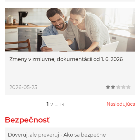
Zmeny v zmluvnej dokumentácii od 1. 6. 2026
2026-05-25
1
...
Nasledujúca
2
14
Przejdź do następnej strony
Przejdź do strony 2
Przejdź do strony 14
Bezpečnosť
Dôveruj, ale preveruj - Ako sa bezpečne