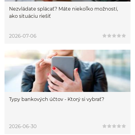
Nezvládate splácať? Máte niekoľko možností,
ako situáciu riešiť
2026-07-06
Typy bankových účtov - Ktorý si vybrať?
2026-06-30