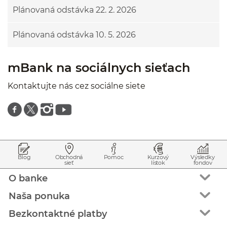
Plánovaná odstávka 22. 2. 2026
Plánovaná odstávka 10. 5. 2026
mBank na sociálnych sieťach
Kontaktujte nás cez sociálne siete
Znajdź nas na facebooku
Znajdź nas na twitterze
Znajdź nas na instagramie
Znajdź nas na youtube
Prejsť na začiatok stránky
Preskočiť na začiatok obsahu
Blog
Obchodná
Pomoc
Kurzový
Výsledky
sieť
lístok
fondov
O banke
Naša ponuka
Bezkontaktné platby