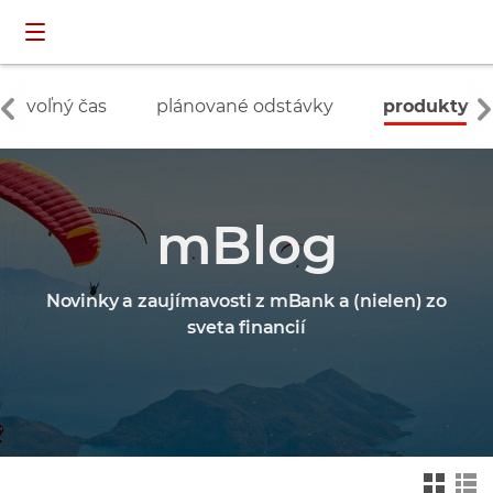
Preskočiť navigáciu a prejsť na obsah
INDIVIDUÁLNI
prihlásenie
ZÁKAZNÍCI
voľný čas
plánované odstávky
produkty
mBlog
Novinky a zaujímavosti z mBank a (nielen) zo
sveta financií
Zmień na widok ka
Zmień na
felkowy
widok drz
ewa