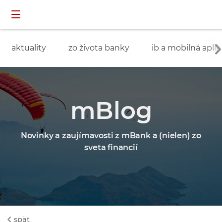
Preskočiť navigáciu a prejsť na obsah
INDIVIDUÁLNI
prihlásenie
ZÁKAZNÍCI
aktuality
zo života banky
ib a mobilná aplik
mBlog
Novinky a zaujímavosti z mBank a (nielen) zo
sveta financií
späť