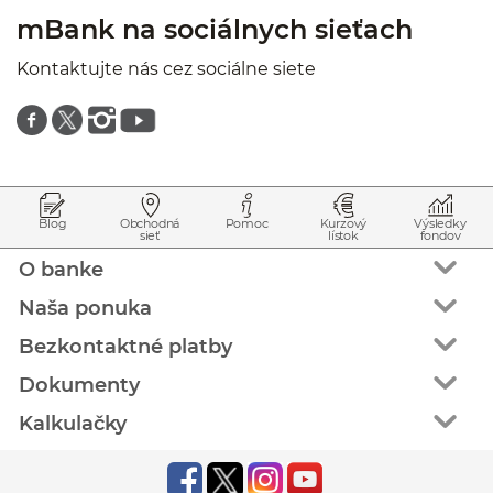
mBank na sociálnych sieťach
Kontaktujte nás cez sociálne siete
Znajdź nas na facebooku
Znajdź nas na twitterze
Znajdź nas na instagramie
Znajdź nas na youtube
Prejsť na začiatok stránky
Preskočiť na začiatok obsahu
Blog
Obchodná
Pomoc
Kurzový
Výsledky
sieť
lístok
fondov
O banke
Naša ponuka
Bezkontaktné platby
Dokumenty
Kalkulačky