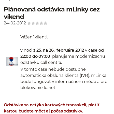
Plánovaná odstávka mLinky cez
víkend
24-02-2012
Vážení klienti,
v noci z
25. na 26. februára 2012
v čase
od
22:00 do 07:00
plánujeme modernizačnú
odstávku call centra.
V tomto čase nebude dostupné
automatická obsluha klienta (IVR), mLinka
bude fungovať v informačnom móde a pre
blokovanie kariet.
Odstávka sa netýka kartových transakcií, platiť
kartou budete môcť aj počas odstávky.