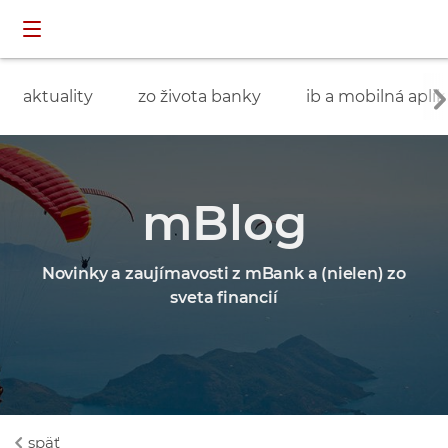
Preskočiť navigáciu a prejsť na obsah
INDIVIDUÁLNI
prihlásenie
ZÁKAZNÍCI
aktuality
zo života banky
ib a mobilná aplik
mBlog
Novinky a zaujímavosti z mBank a (nielen) zo
sveta financií
späť