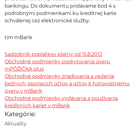
bankingu. Do dokumentu pridávame bod 4 s
podrobnými podmienkami ku kreditnej karte
schválenej cez elektronické služby.
tím mBank
Sadzobník poplatkov platný od 15.8.2012
Obchodné podmienky poskytovania úveru
mPÔŽIČKA plus
Obchodné podmienky zriaďovania a vedenia
bežných, sporiacich účtov a účtov k hotovostnému
úveru v mBank
Obchodné podmienky vydávania a používania
kreditných kariet v mBank
Kategórie:
Aktuality