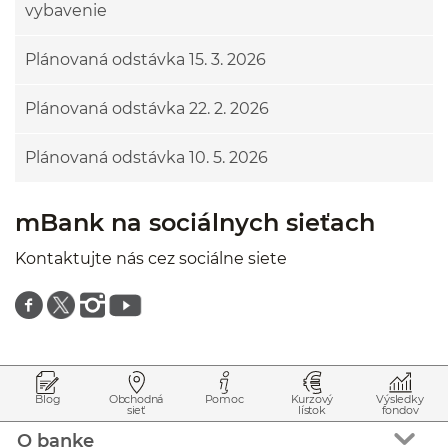
vybavenie
Plánovaná odstávka 15. 3. 2026
Plánovaná odstávka 22. 2. 2026
Plánovaná odstávka 10. 5. 2026
mBank na sociálnych sieťach
Kontaktujte nás cez sociálne siete
Znajdź nas na facebooku
Znajdź nas na twitterze
Znajdź nas na instagramie
Znajdź nas na youtube
Prejsť na začiatok stránky
Preskočiť na začiatok obsahu
Blog
Obchodná
Pomoc
Kurzový
Výsledky
sieť
lístok
fondov
O banke