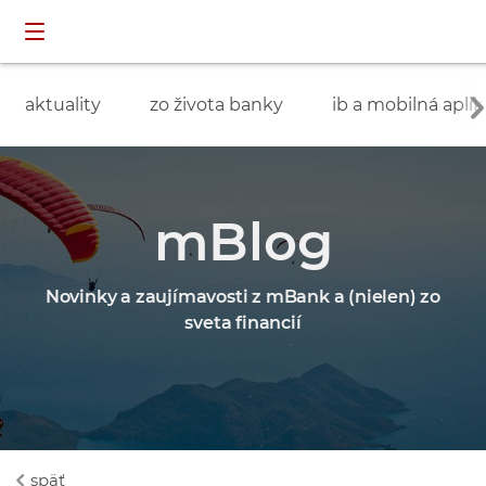
Preskočiť navigáciu a prejsť na obsah
INDIVIDUÁLNI
prihlásenie
ZÁKAZNÍCI
aktuality
zo života banky
ib a mobilná aplik
mBlog
Novinky a zaujímavosti z mBank a (nielen) zo
sveta financií
späť