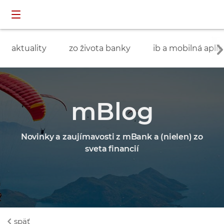
Preskočiť navigáciu a prejsť na obsah
INDIVIDUÁLNI
prihlásenie
ZÁKAZNÍCI
aktuality
zo života banky
ib a mobilná aplik
mBlog
Novinky a zaujímavosti z mBank a (nielen) zo
sveta financií
späť