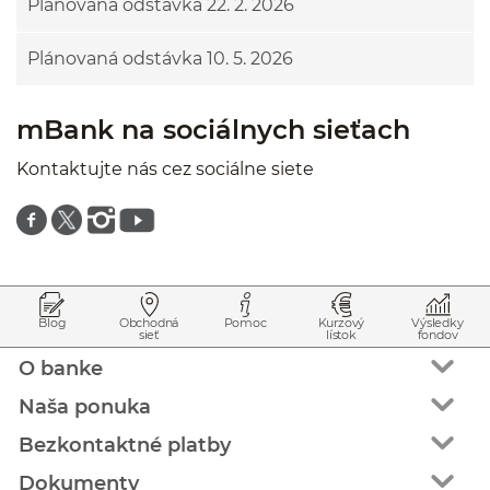
Plánovaná odstávka 22. 2. 2026
Plánovaná odstávka 10. 5. 2026
mBank na sociálnych sieťach
Kontaktujte nás cez sociálne siete
Znajdź nas na facebooku
Znajdź nas na twitterze
Znajdź nas na instagramie
Znajdź nas na youtube
Prejsť na začiatok stránky
Preskočiť na začiatok obsahu
Blog
Obchodná
Pomoc
Kurzový
Výsledky
sieť
lístok
fondov
O banke
Naša ponuka
Bezkontaktné platby
Dokumenty