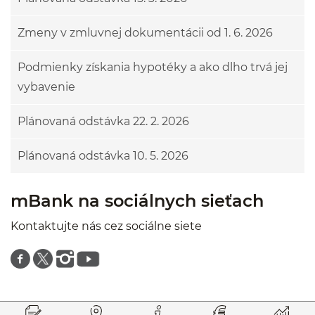
Zmeny v zmluvnej dokumentácii od 1. 6. 2026
Podmienky získania hypotéky a ako dlho trvá jej
vybavenie
Plánovaná odstávka 22. 2. 2026
Plánovaná odstávka 10. 5. 2026
mBank na sociálnych sieťach
Kontaktujte nás cez sociálne siete
Znajdź nas na facebooku
Znajdź nas na twitterze
Znajdź nas na instagramie
Znajdź nas na youtube
Prejsť na začiatok stránky
Preskočiť na začiatok obsahu