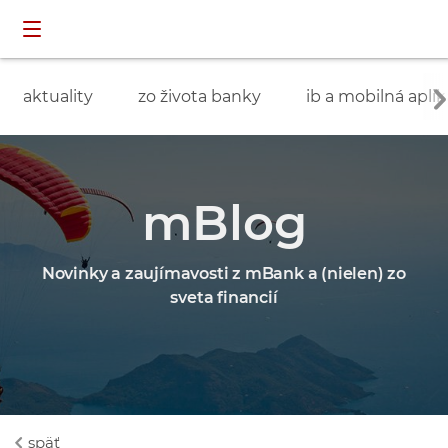
Preskočiť navigáciu a prejsť na obsah
INDIVIDUÁLNI
prihlásenie
ZÁKAZNÍCI
aktuality
zo života banky
ib a mobilná aplik
mBlog
Novinky a zaujímavosti z mBank a (nielen) zo
sveta financií
späť