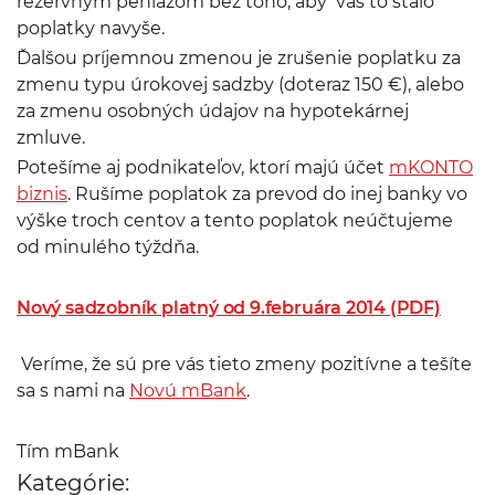
rezervným peniazom bez toho, aby vás to stálo
poplatky navyše.
Ďalšou príjemnou zmenou je zrušenie poplatku za
zmenu typu úrokovej sadzby (doteraz 150 €), alebo
za zmenu osobných údajov na hypotekárnej
zmluve.
Potešíme aj podnikateľov, ktorí majú účet
mKONTO
biznis
. Rušíme poplatok za prevod do inej banky vo
výške troch centov a tento poplatok neúčtujeme
od minulého týždňa.
Nový sadzobník platný od 9.februára 2014 (PDF)
Veríme, že sú pre vás tieto zmeny pozitívne a tešíte
sa s nami na
Novú mBank
.
Tím mBank
Kategórie: