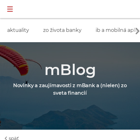
Preskočiť navigáciu a prejsť na obsah
INDIVIDUÁLNI
prihlásenie
ZÁKAZNÍCI
aktuality
zo života banky
ib a mobilná aplik
mBlog
Novinky a zaujímavosti z mBank a (nielen) zo
sveta financií
späť