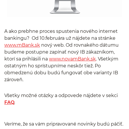
A ako prebhne proces spustenia nového internet
bankingu? Od 10.februára už nájdete na stránke
www.mBank.sk
nový web. Od rovnakého dátumu
budeme postupne zapínať nový IB zákazníkom,
ktorí sa prihlásili na
www.novamBank.sk
. Všetkým
ostatným ho sprístupníme neskôr tiež. Po
obmedzenú dobu budú fungovať obe varianty IB
zároveň.
Všetky možné otázky a odpovede nájdete v sekci
FAQ
.
Veríme, že sa vám pripravované novinky budú páčiť.