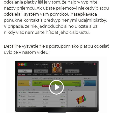
odoslania platby líši je v tom, že najprv vyplníte
názov príjemcu. Ak už ste príjemcovi niekedy platbu
odosielali, systém vám pomocou našepkávača
ponúkne kontakt s predvyplnenými údajmi platby.
V prípade, že nie, jednoducho si ho uložíte a už
nikdy viac nemusíte hľadať jeho číslo účtu.
Detailné vysvetlenie s postupom ako platbu odoslať
uvidíte v našom videu: