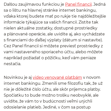
Dalšou zaujímavou funkciou je
Panel financií
. Jedná
sa o lištu na hlavnej stránke internet bankingu,
vďaka ktorej budete mať po rukje tie najdôležitejšie
informácie týkajúce sa vašich financií. Zistíte tak
nielen aktuálne zostatky, dostupné prostriedky
a plánované operácie, ale uvidíte aj, ako vychádzate
s financiami do ďaľšej výplaty (dátum si nastavíte).
Cez Panel financií si môžete previesť prostriedky z
vami nastaveného sporiaceho účtu, alebo môžete
napríklad požiadať o pôžičku, keď vám peniaze
nestačia.
Novinkou je aj
video venované platbám
v novom
internet bankingu. Zmenili sme filozofiu tak, že už
nie je dôležité číslo účtu, ale skôr príjemca platby.
Spočiatku to bude možno trošku neobvyklé, ale
uvidíte, že vám to v budúcnosti veľmi urýchli
odosielanie platieb. Jediné, v čom sa postup