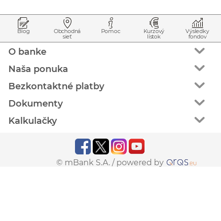
Prejsť na začiatok stránky
Preskočiť na začiatok obsahu
Blog
Obchodná
Pomoc
Kurzový
Výsledky
sieť
lístok
fondov
O banke
Naša ponuka
Bezkontaktné platby
Dokumenty
Kalkulačky
© mBank S.A. /
powered by