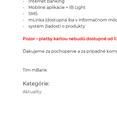
- Internet banking
- Mobilné aplikácie + IB Light
- SMS
- mLinka (dostupná iba v informačnom mó
- systém žiadostí o produkty
Pozor – platby kartou nebudú dostupné od 1:
Ďakujeme za pochopenie a za prípadné komp
Tím mBank
Kategórie:
Aktuality