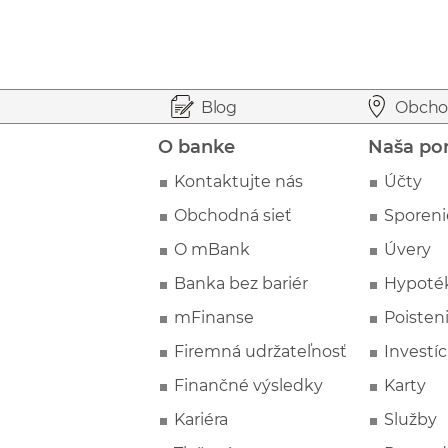
Prejsť na začiatok stránky
Preskočiť na začiatok obsahu
Blog
Obcho
O banke
Naša po
Kontaktujte nás
Účty
Obchodná sieť
Sporeni
O mBank
Úvery
Banka bez bariér
Hypoté
mFinanse
Poisten
Firemná udržateľnosť
Investíc
Finančné výsledky
Karty
Kariéra
Služby