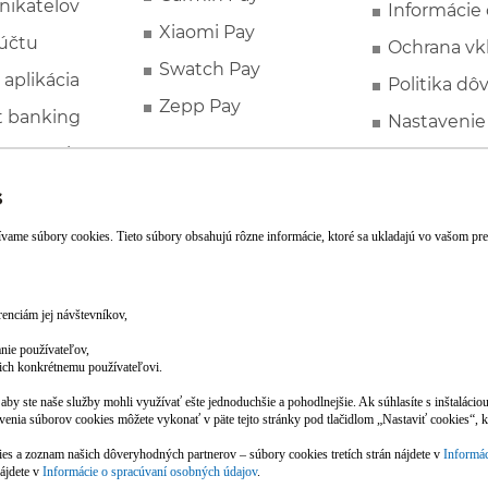
nikateľov
Informácie
Xiaomi Pay
účtu
Ochrana vk
Swatch Pay
 aplikácia
Politika dô
Zepp Pay
t banking
Nastavenie
ne ponuky
Spotrebite
rozhodcovs
FATCA a C
Založte si účet pohodlne z mobilu