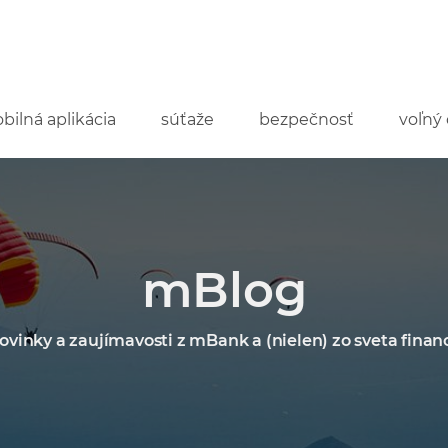
bilná aplikácia
súťaže
bezpečnosť
voľný 
mBlog
ovinky a zaujímavosti z mBank a (nielen) zo sveta financ