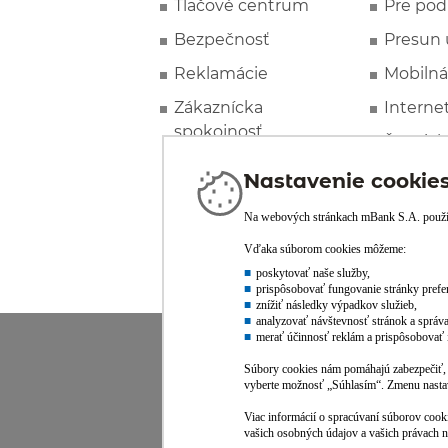
Tlačové centrum
Pre pod
Bezpečnosť
Presun 
Reklamácie
Mobilná
Zákaznícka
Interne
spokojnosť
Špeciál