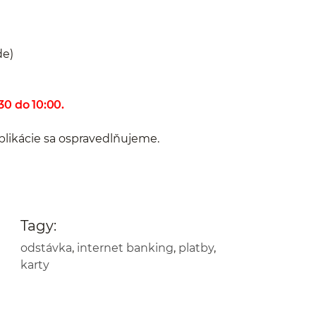
de)
30 do 10:00.
likácie sa ospravedlňujeme.
Tagy:
odstávka
,
internet banking
,
platby
,
karty