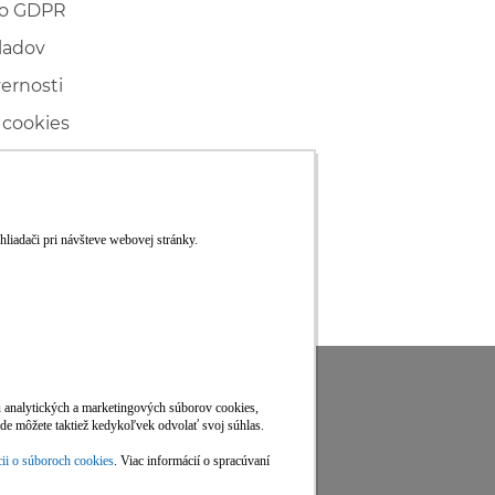
 o GDPR
ladov
vernosti
 cookies
ľské
ké konanie
RS
Viac informácií