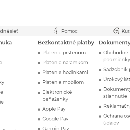
dná sieť
Pomoc
Kur
nuka
Bezkontaktné platby
Dokument
Platenie prsteňom
Obchodné
podmienk
e
Platenie náramkom
Sadzobník 
Platenie hodinkami
Úrokový lís
ky
Platenie mobilom
Dokumenty
ie
Elektronické
stiahnutie
peňaženky
ie
Reklamačn
Apple Pay
Ochrana o
Google Pay
údajov
Garmin Pay