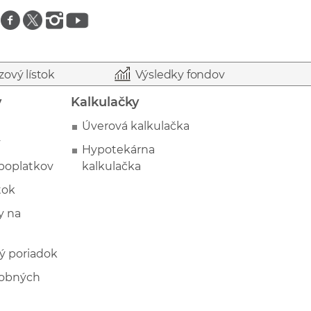
Znajdź nas na facebooku
Znajdź nas na twitterze
Znajdź nas na instagramie
Znajdź nas na youtube
zový lístok
Výsledky fondov
y
Kalkulačky
Úverová kalkulačka
y
Hypotekárna
poplatkov
kalkulačka
tok
 na
ý poriadok
sobných