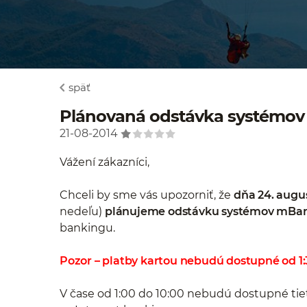
späť
Plánovaná odstávka systémov
21-08-2014
Vážení zákazníci,
Chceli by sme vás upozorniť, že
dňa 24. augu
nedeľu)
plánujeme odstávku systémov mBa
bankingu.
Pozor – platby kartou nebudú dostupné od 1:
V čase od 1:00 do 10:00 nebudú dostupné ti