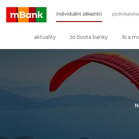
Preskočiť navigáciu a prejsť na obsah
individuálni zákazníci
podnikatelia
mBank
aktuality
zo života banky
ib a mo
N