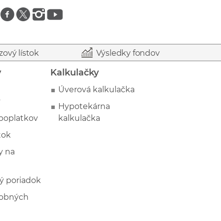
Znajdź nas na facebooku
Znajdź nas na twitterze
Znajdź nas na instagramie
Znajdź nas na youtube
zový lístok
Výsledky fondov
y
Kalkulačky
Úverová kalkulačka
y
Hypotekárna
poplatkov
kalkulačka
tok
 na
ý poriadok
sobných