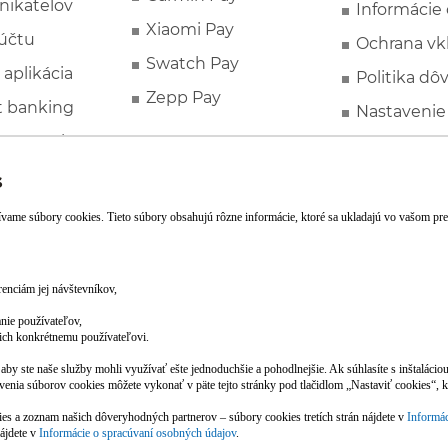
nikateľov
Informácie
Xiaomi Pay
účtu
Ochrana vk
Swatch Pay
 aplikácia
Politika dô
Zepp Pay
t banking
Nastavenie
ne ponuky
Spotrebite
rozhodcovs
FATCA a C
Založte si účet pohodlne z mobilu