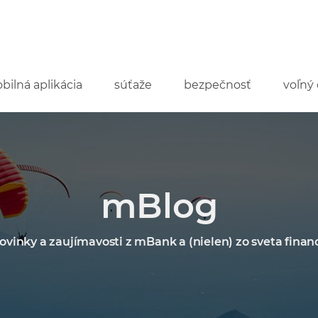
bilná aplikácia
súťaže
bezpečnosť
voľný 
mBlog
ovinky a zaujímavosti z mBank a (nielen) zo sveta financ