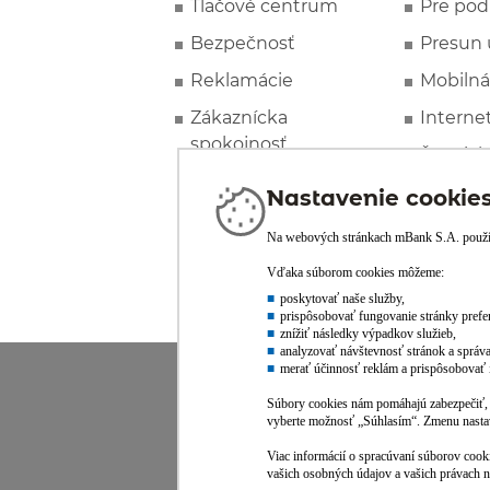
Tlačové centrum
Pre pod
Bezpečnosť
Presun 
Reklamácie
Mobilná
Zákaznícka
Interne
spokojnosť
Špeciál