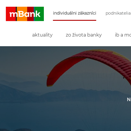
Preskočiť navigáciu a prejsť na obsah
individuálni zákazníci
podnikatelia
mBank
aktuality
zo života banky
ib a mo
N