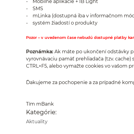
- Mobilné aplikácie + IB Light
- SMS
- mLinka (dostupná iba v informačnom mó
- systém žiadostí o produkty
Pozor – v uvedenom čase nebudú dostupné platby karto
Poznámka:
Ak máte po ukončení odstávky pr
vyrovnávaciu pamäť prehliadača (tzv. cache) 
CTRL+F5, alebo vymažte cookies vo vašom pre
Ďakujeme za pochopenie a za prípadné komp
Tím mBank
Kategórie:
Aktuality