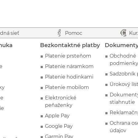
dná sieť
Pomoc
Kur
nuka
Bezkontaktné platby
Dokument
Platenie prsteňom
Obchodné
podmienk
e
Platenie náramkom
Sadzobník 
Platenie hodinkami
Úrokový lís
ky
Platenie mobilom
Dokumenty
ie
Elektronické
stiahnutie
peňaženky
ie
Reklamačn
Apple Pay
Ochrana o
Google Pay
údajov
Garmin Pay