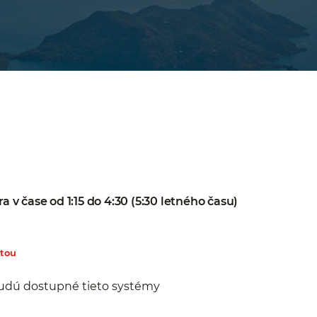
ra v čase od 1:15 do 4:30 (5:30 letného času)
rtou
ebudú dostupné tieto systémy