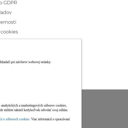
 o GDPR
ladov
vernosti
 cookies
ľské
ké konanie
RS
Viac informácií