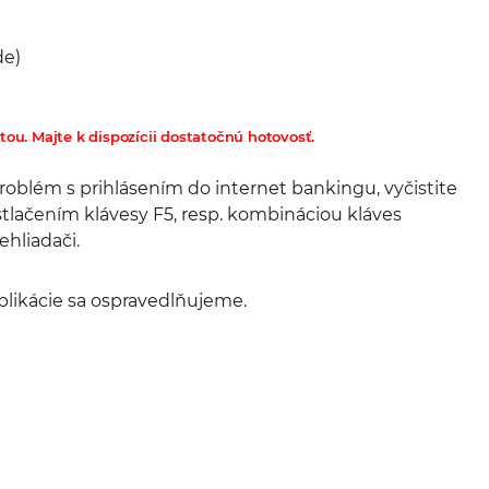
de)
u. Majte k dispozícii dostatočnú hotovosť.
oblém s prihlásením do internet bankingu, vyčistite
stlačením klávesy F5, resp. kombináciou kláves
hliadači.
likácie sa ospravedlňujeme.