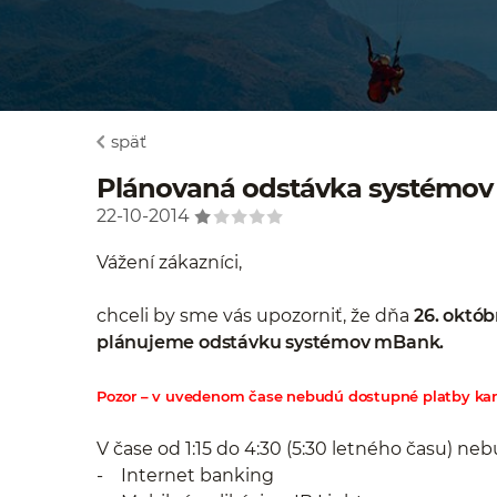
späť
Plánovaná odstávka systémov
22-10-2014
Vážení zákazníci,
chceli by sme vás upozorniť, že dňa
26. októb
plánujeme odstávku systémov mBank.
Pozor – v uvedenom čase nebudú dostupné platby ka
V čase od 1:15 do 4:30 (5:30 letného času) n
- Internet banking