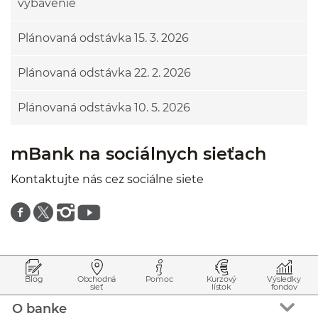
vybavenie
Plánovaná odstávka 15. 3. 2026
Plánovaná odstávka 22. 2. 2026
Plánovaná odstávka 10. 5. 2026
mBank na sociálnych sieťach
Kontaktujte nás cez sociálne siete
Znajdź nas na facebooku
Znajdź nas na twitterze
Znajdź nas na instagramie
Znajdź nas na youtube
Prejsť na začiatok stránky
Preskočiť na začiatok obsahu
Blog
Obchodná
Pomoc
Kurzový
Výsledky
sieť
lístok
fondov
O banke