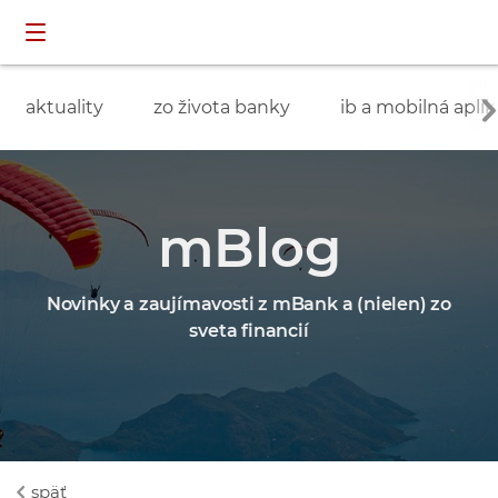
Preskočiť navigáciu a prejsť na obsah
INDIVIDUÁLNI
prihlásenie
ZÁKAZNÍCI
aktuality
zo života banky
ib a mobilná aplik
mBlog
Novinky a zaujímavosti z mBank a (nielen) zo
sveta financií
späť