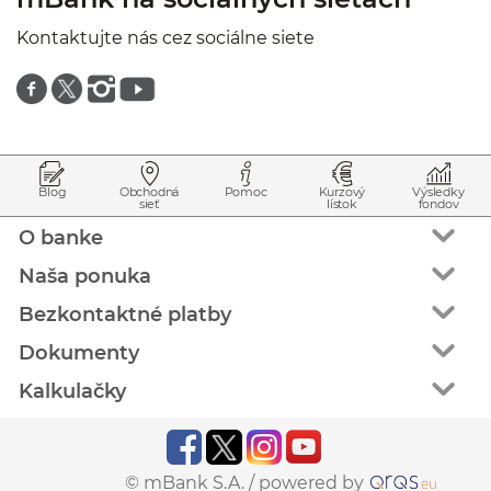
Kontaktujte nás cez sociálne siete
Znajdź nas na facebooku
Znajdź nas na twitterze
Znajdź nas na instagramie
Znajdź nas na youtube
Prejsť na začiatok stránky
Preskočiť na začiatok obsahu
Blog
Obchodná
Pomoc
Kurzový
Výsledky
sieť
lístok
fondov
O banke
Naša ponuka
Bezkontaktné platby
Dokumenty
Kalkulačky
© mBank S.A. /
powered by