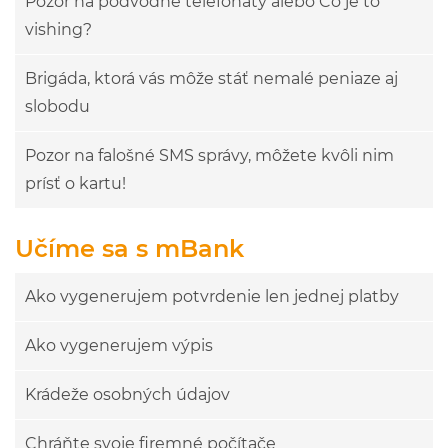
Pozor na podvodné telefonáty alebo Čo je to
vishing?
Brigáda, ktorá vás môže stáť nemalé peniaze aj
slobodu
Pozor na falošné SMS správy, môžete kvôli nim
prísť o kartu!
Učíme sa s mBank
Ako vygenerujem potvrdenie len jednej platby
Ako vygenerujem výpis
Krádeže osobných údajov
Chráňte svoje firemné počítače