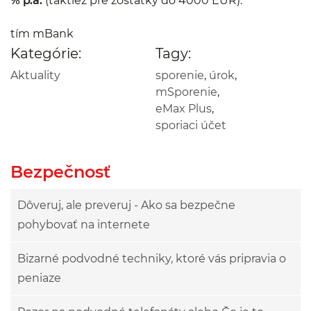
% p.a.
(taktiež pre zostatky do 4000 EUR).
tím mBank
Kategórie:
Tagy:
Aktuality
sporenie
,
úrok
,
mSporenie
,
eMax Plus
,
sporiaci účet
Bezpečnosť
Dôveruj, ale preveruj - Ako sa bezpečne
pohybovať na internete
Bizarné podvodné techniky, ktoré vás pripravia o
peniaze