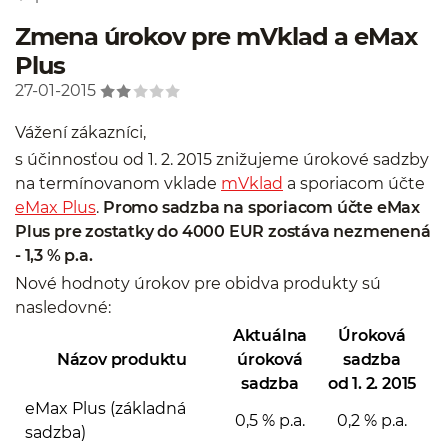
Zmena úrokov pre mVklad a eMax
Plus
27-01-2015
Vážení zákazníci,
s účinnosťou od 1. 2. 2015 znižujeme úrokové sadzby
na termínovanom vklade
mVklad
a sporiacom účte
eMax Plus
.
Promo sadzba na sporiacom účte eMax
Plus pre zostatky do 4000 EUR zostáva nezmenená
- 1,3 % p.a.
Nové hodnoty úrokov pre obidva produkty sú
nasledovné:
Aktuálna
Úroková
Názov produktu
úroková
sadzba
sadzba
od 1. 2. 2015
eMax Plus (základná
0,5 % p.a.
0,2 % p.a.
sadzba)