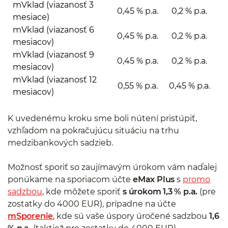
mVklad (viazanosť 3
0,45 % p.a.
0,2 % p.a.
mesiace)
mVklad (viazanosť 6
0,45 % p.a.
0,2 % p.a.
mesiacov)
mVklad (viazanosť 9
0,45 % p.a.
0,2 % p.a.
mesiacov)
mVklad (viazanosť 12
0,55 % p.a.
0,45 % p.a.
mesiacov)
K uvedenému kroku sme boli nútení pristúpiť,
vzhľadom na pokračujúcu situáciu na trhu
medzibankových sadzieb.
Možnosť sporiť so zaujímavým úrokom vám naďalej
ponúkame na sporiacom účte
eMax Plus
s
promo
sadzbou
, kde môžete sporiť
s úrokom 1,3 % p.a.
(pre
zostatky do 4000 EUR), prípadne na účte
mSporenie
, kde sú vaše úspory úročené sadzbou
1,6