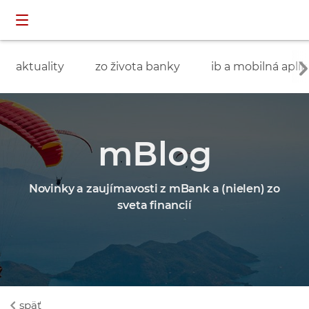
Preskočiť navigáciu a prejsť na obsah
INDIVIDUÁLNI
prihlásenie
ZÁKAZNÍCI
aktuality
zo života banky
ib a mobilná aplik
mBlog
Novinky a zaujímavosti z mBank a (nielen) zo
sveta financií
späť