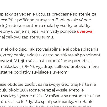
plátky, za vedenie účtu, za predčasné splatenie, za
 cca 2% z požičanej sumy, v mBank ho ale vôbec
ákladným dokumentom a mala by všetky poplatky
trebný úver je najlepší, vám vždy pomôže
úverová
ky aj celkovú zaplatenú sumu.
iekoľko tisíc. Takisto variabilná je aj doba splácania.
 ktorý banky avizujú - často ho získate až po splnení
ovať. V tejto súvislosti odporúčame pozrieť sa
 nákladov (RPMN). Vyjadruje celkovú úrokovú mieru
ostatné poplatky súvisiace s úverom.
šie obdobie, zadĺžiť sa na svojej kreditnej karte nie
jú okolo 20% ročne,neraz aj vyššie. Preto je
ú sadzby výrazne nižšie. V mBank sa dostanete už na
 úrok získa každý, kto splní podmienky. V mBank