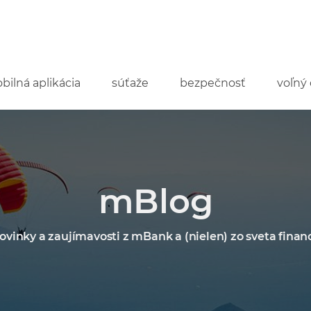
bilná aplikácia
súťaže
bezpečnosť
voľný 
mBlog
ovinky a zaujímavosti z mBank a (nielen) zo sveta financ