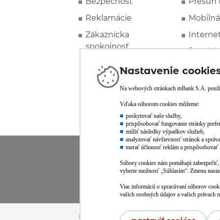
Bezpečnosť
Presun 
Reklamácie
Mobilná
Zákaznícka
Interne
spokojnosť
Špeciál
© mBank S.A. /
powered by