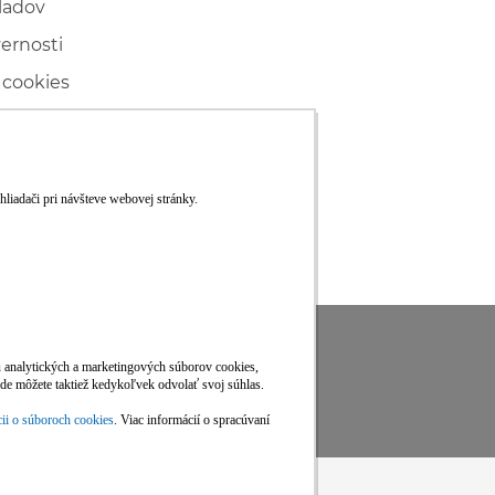
ladov
vernosti
 cookies
ľské
ké konanie
RS
Viac informácií