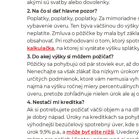
akými sú svatby alebo dovolenky.
2. Na čo si dať hlavne pozor?
Poplatky, poplatky, poplatky. Za mimoriadne s
vybavenie úveru. Ten býva väčšinou do výšky
neplatíte. Zmluva o pôžičke by mala byť z
obsahovať. Pri rozhodovaní o tom, ktorý spo
kalkulačka
, na ktorej si vyrátate výšku splát
3. Do akej výšky si môžem požičať?
Pôžičky sa pohybujú od pár stoviek eur, až do n
Nenechajte sa však zlákať iba nízkym úrokom,
určitých podmienok, ktoré vám nemusia vyhov
najmä na výšku ročnej miery percentuálnych
úveru, pretože zohľadňuje nielen úrok ale aj 
4. Nestačí mi kreditka?
Ak si potrebujete požičať väčší objem a na dlh
je dobrý nápad. Úroky na kreditkách sa pohybu
výhodnejší bezúčelový spotrebný úver, kde s
úrok 9,9% p.a., a
môže byť ešte nižší
. Uvedený