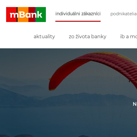
Preskočiť navigáciu a prejsť na obsah
individuálni zákazníci
podnikatelia
mBank
aktuality
zo života banky
ib a mo
N