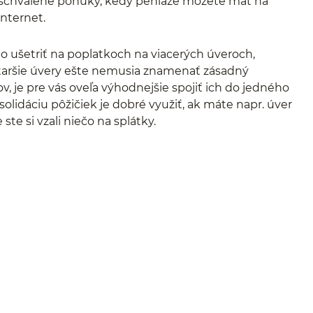
dschválené ponuky, kedy peniaze môžete mať na
nternet.
bo ušetriť na poplatkoch na viacerých úveroch,
i staršie úvery ešte nemusia znamenať zásadný
, je pre vás oveľa výhodnejšie spojiť ich do jedného
olidáciu pôžičiek je dobré využiť, ak máte napr. úver
ste si vzali niečo na splátky.