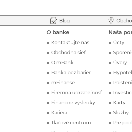
Prejsť na začiatok stránky
Preskočiť na začiatok obsahu
Blog
Obcho
O banke
Naša po
Kontaktujte nás
Účty
Obchodná sieť
Sporeni
O mBank
Úvery
Banka bez bariér
Hypoté
mFinanse
Poisten
Firemná udržateľnosť
Investíc
Finančné výsledky
Karty
Kariéra
Služby
Tlačové centrum
Pre pod