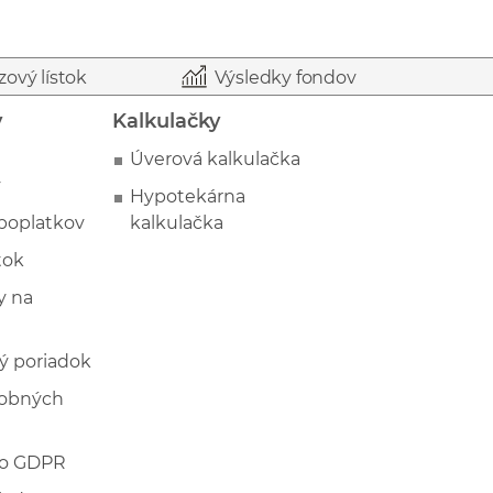
zový lístok
Výsledky fondov
y
Kalkulačky
Úverová kalkulačka
y
Hypotekárna
poplatkov
kalkulačka
tok
 na
ý poriadok
sobných
 o GDPR