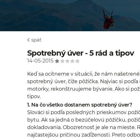
späť
Spotrebný úver - 5 rád a tipov
14-05-2015
Keď sa ocitneme v situácii, že nám našetren
spotrebný úver, čiže pôžička. Najviac si podľa
motorky, rekonštruujeme bývanie. Ako si poži
tipov.
1. Na čo všetko dostanem spotrebný úver?
Slováci si podľa posledných prieskumov požič
bytu. Ak sa jedná o bezúčelovú pôžičku, poži
dokladovania. Obozretnosť je ale na mieste. 
najčastejšou príčinou zadĺženosti. Preto odborn