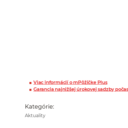
Viac informácií o mPôžičke Plus
Garancia najnižšej úrokovej sadzby počas
Kategórie:
Aktuality