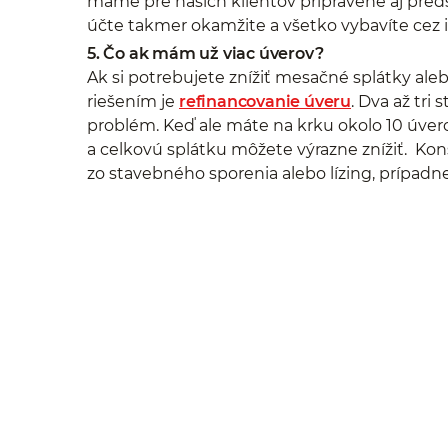
máme pre našich klientov pripravené aj pre
účte takmer okamžite a všetko vybavíte cez i
5. Čo ak mám už viac úverov?
Ak si potrebujete znížiť mesačné splátky ale
riešením je
refinancovanie úveru
. Dva až tr
problém. Keď ale máte na krku okolo 10 úverov
a celkovú splátku môžete výrazne znížiť. Kons
zo stavebného sporenia alebo lízing, prípadne 