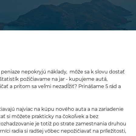
é peniaze nepokryjú náklady, môže sa k slovu dostať
 štatistík požičiavame na jar - kupujeme autá,
čať a pritom sa veľmi nezadĺžiť? Prinášame 5 rád a
iavajú najviac na kúpu nového auta a na zariadenie
čať si môžete prakticky na čokoľvek a bez
Rozhadzovanie je totiž po strate zamestnania druhou
íci radia si radšej vôbec nepožičiavať na príležitosti,