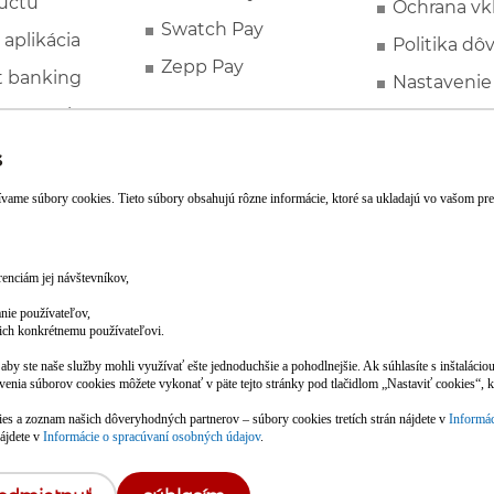
účtu
Ochrana vk
Swatch Pay
 aplikácia
Politika dô
Zepp Pay
t banking
Nastavenie
ne ponuky
Spotrebite
rozhodcovs
FATCA a C
Založte si účet pohodlne z mobilu