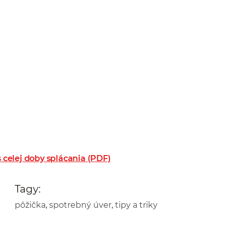
 celej doby splácania (PDF)
Tagy:
pôžička
,
spotrebný úver
,
tipy a triky