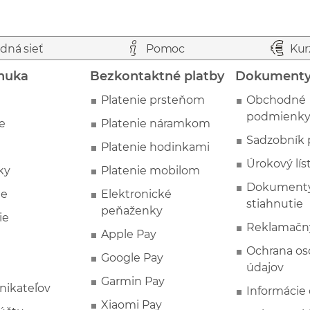
dná sieť
Pomoc
Kur
nuka
Bezkontaktné platby
Dokument
Platenie prsteňom
Obchodné
podmienk
e
Platenie náramkom
Sadzobník 
Platenie hodinkami
Úrokový lís
ky
Platenie mobilom
Dokumenty
ie
Elektronické
stiahnutie
peňaženky
ie
Reklamačn
Apple Pay
Ochrana o
Google Pay
údajov
Garmin Pay
nikateľov
Informácie
Xiaomi Pay