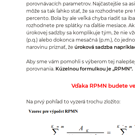
porovnávacích parametrov. Najčastejšie sa asi
môže sa tak ľahko stať, že sa rozhodnete pre t
percento. Bola by ale veľká chyba riadiť sa i
rozhodnete pre splátky na ďalšie mesiace. A
úrokovej sadzby sa komplikuje tým, že nie vždy
(p.q.) alebo dokonca mesačná (p.m.), čo jedn
narovinu priznať, že
úroková sadzba napríklad 
Aby sme vám pomohli s výberom tej nalepše
porovnania.
Kúzelnou formulkou je „RPMN“.
Vďaka RPMN budete ved
Na prvý pohľad to vyzerá trochu zložito: