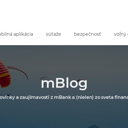
bilná aplikácia
súťaže
bezpečnosť
voľný 
mBlog
ovinky a zaujímavosti z mBank a (nielen) zo sveta financ