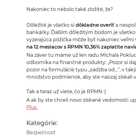
Nakoniec to nebolo také zložité, že?
Dôležité je všetko si
dôkladne overiť
a nespoli
bankárky. Ďalším dôležitým bodom je všetko 
vyzerajúca pôžička môže byť nakoniec veľmi
na 12 mesiacov s RPMN 10,36% zaplatíte navi
Na záver tu máme už len radu Michala Poklud
odborníka na finančné produkty: „Pozor si daj
pozor na formulácie typu „sadzba od…“, v tak
množstvo podmienok, aby ste naozaj získali
Tak a teraz už viete, čo je RPMN :)
A ak by ste chceli novo získané vedomosti upl
Plus
.
Kategórie:
Bezpečnosť