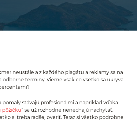
akmer neustále a z každého plagátu a reklamy sa na
 a odborné termíny. Vieme však čo všetko sa ukrýva
 percentami?
a pomaly stávajú profesionálmi a napríklad vďaka
 pôžičku
“ sa už rozhodne nenechajú nachytať.
tko si treba radšej overiť. Teraz si všetko podrobne