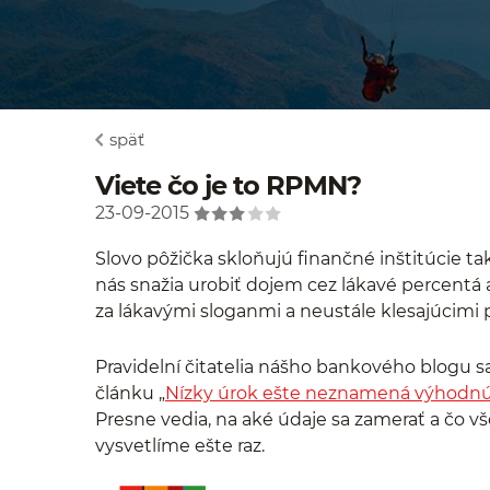
späť
Viete čo je to RPMN?
23-09-2015
Slovo pôžička skloňujú finančné inštitúcie t
nás snažia urobiť dojem cez lákavé percentá
za lákavými sloganmi a neustále klesajúcimi
Pravidelní čitatelia nášho bankového blogu s
článku „
Nízky úrok ešte neznamená výhodnú
Presne vedia, na aké údaje sa zamerať a čo vše
vysvetlíme ešte raz.