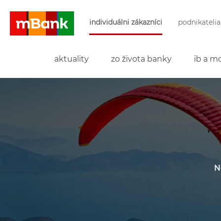
Preskočiť navigáciu a prejsť na obsah
individuálni zákazníci
podnikatelia
mBank
aktuality
zo života banky
ib a mo
N