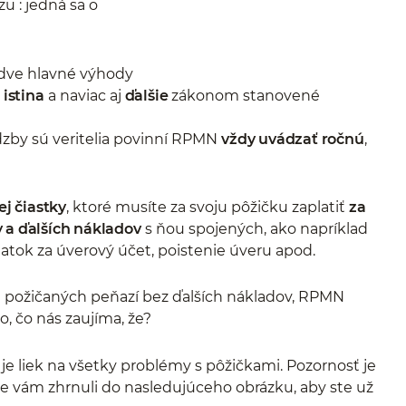
u : jedná sa o
 dve hlavné výhody
 istina
a naviac aj
ďalšie
zákonom stanovené
zby sú veritelia povinní RPMN
vždy uvádzať ročnú
,
ej čiastky
, ktoré musíte za svoju pôžičku zaplatiť
za
 a ďalších nákladov
s ňou spojených, ako napríklad
atok za úverový účet, poistenie úveru apod.
u požičaných peňazí bez ďalších nákladov, RPMN
to, čo nás zaujíma, že?
 liek na všetky problémy s pôžičkami. Pozornosť je
e vám zhrnuli do nasledujúceho obrázku, aby ste už