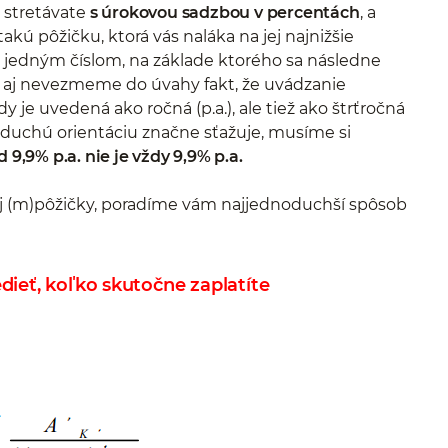
 stretávate
s úrokovou sadzbou v percentách
, a
akú pôžičku, ktorá vás naláka na jej najnižšie
ba jedným číslom, na základe ktorého sa následne
k aj nevezmeme do úvahy fakt, že uvádzanie
 je uvedená ako ročná (p.a.), ale tiež ako štrťročná
oduchú orientáciu značne sťažuje, musíme si
9,9% p.a. nie je vždy 9,9% p.a.
j (m)pôžičky, poradíme vám najjednoduchší spôsob
ieť, koľko skutočne zaplatíte