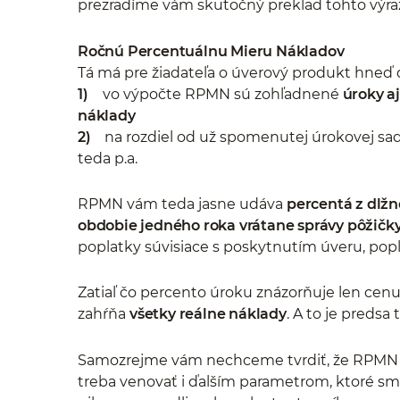
prezradíme vám skutočný preklad tohto výraz
Ročnú Percentuálnu Mieru Nákladov
Tá má pre žiadateľa o úverový produkt hneď
1)
vo výpočte RPMN sú zohľadnené
úroky aj
náklady
2)
na rozdiel od už spomenutej úrokovej sad
teda p.a.
RPMN vám teda jasne udáva
percentá z dlžn
obdobie jedného roka vrátane správy pôžičky
poplatky súvisiace s poskytnutím úveru, popl
Zatiaľ čo percento úroku znázorňuje len cen
zahŕňa
všetky reálne náklady
. A to je predsa 
Samozrejme vám nechceme tvrdiť, že RPMN je
treba venovať i ďalším parametrom, ktoré sm