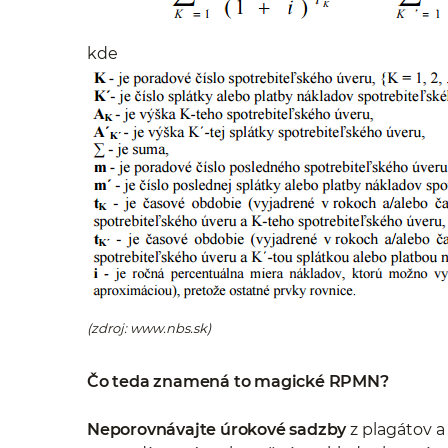
kde
(zdroj: www.nbs.sk)
Čo teda znamená to magické RPMN?
Neporovnávajte úrokové sadzby
z plagátov a