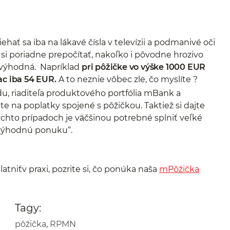
ehať sa iba na lákavé čísla v televízii a podmanivé oči
si poriadne prepočítať, nakoľko i pôvodne hrozivo
 výhodná. Napríklad
pri pôžičke vo výške 1000 EUR
ac iba 54 EUR.
A to neznie vôbec zle, čo myslíte ?
u, riaditeľa produktového portfólia mBank a
te na poplatky spojené s pôžičkou. Taktiež si dajte
ýchto prípadoch je vӓčšinou potrebné splniť veľké
 výhodnú ponuku“.
atniťv praxi, pozrite si, čo ponúka naša
mPôžička
Tagy:
pôžička
,
RPMN