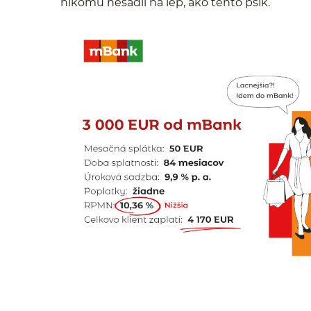
nikomu nesadli na lep, ako tento psík.