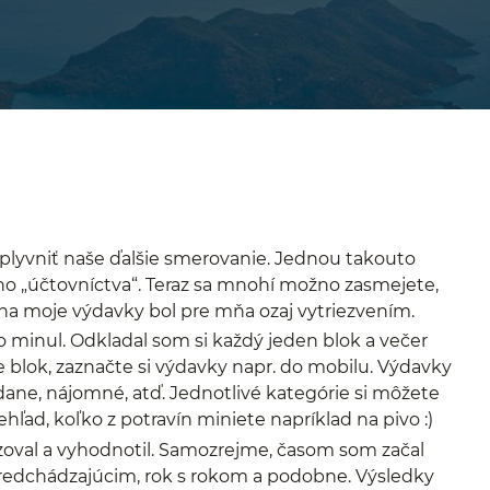
plyvniť naše ďalšie smerovanie. Jednou takouto
o „účtovníctva“. Teraz sa mnohí možno zasmejete,
na moje výdavky bol pre mňa ozaj vytriezvením.
o minul. Odkladal som si každý jeden blok a večer
e blok, zaznačte si výdavky napr. do mobilu. Výdavky
, dane, nájomné, atď. Jednotlivé kategórie si môžete
hľad, koľko z potravín miniete napríklad na pivo :)
oval a vyhodnotil. Samozrejme, časom som začal
edchádzajúcim, rok s rokom a podobne. Výsledky