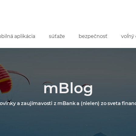
bilná aplikácia
súťaže
bezpečnosť
voľný 
mBlog
ovinky a zaujímavosti z mBank a (nielen) zo sveta financ