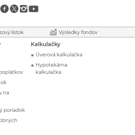
Znajdź nas na facebooku
Znajdź nas na twitterze
Znajdź nas na instagramie
Znajdź nas na youtube
zový lístok
Výsledky fondov
y
Kalkulačky
Úverová kalkulačka
y
Hypotekárna
poplatkov
kalkulačka
tok
 na
ý poriadok
sobných