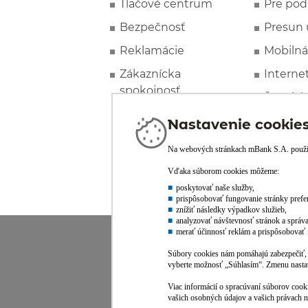
Tlačové centrum
Pre pod
Bezpečnosť
Presun 
Reklamácie
Mobilná
Zákaznícka
Interne
spokojnosť
Špeciál