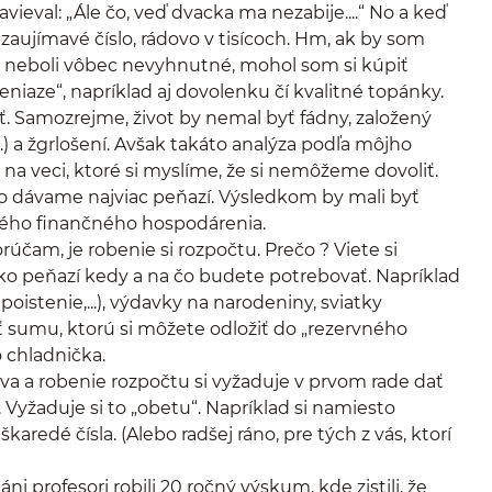
vieval: „Ále čo, veď dvacka ma nezabije....“ No a keď
 zaujímavé číslo, rádovo v tisícoch. Hm, ak by som
oré neboli vôbec nevyhnutné, mohol som si kúpiť
niaze“, napríklad aj dovolenku čí kvalitné topánky.
ť. Samozrejme, život by nemal byť fádny, založený
 a žgrlošení. Avšak takáto analýza podľa môjho
 veci, ktoré si myslíme, že si nemôžeme dovoliť.
čo dávame najviac peňazí. Výsledkom by mali byť
ného finančného hospodárenia.
čam, je robenie si rozpočtu. Prečo ? Viete si
ľko peňazí kedy a na čo budete potrebovať. Napríklad
oistenie,...), výdavky na narodeniny, sviatky
iť sumu, ktorú si môžete odložiť do „rezervného
 chladnička.
tva a robenie rozpočtu si vyžaduje v prvom rade dať
ť. Vyžaduje si to „obetu“. Napríklad si namiesto
redé čísla. (Alebo radšej ráno, pre tých z vás, ktorí
i profesori robili 20 ročný výskum, kde zistili, že