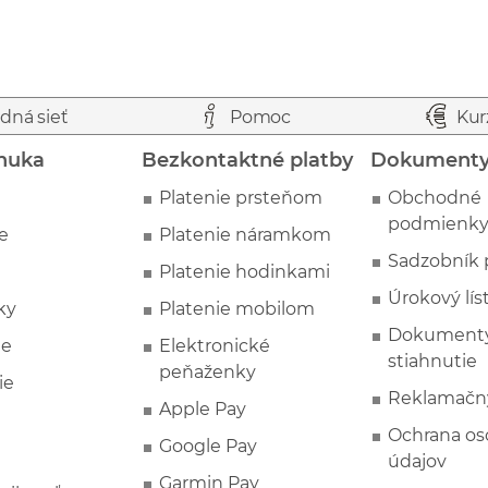
dná sieť
Pomoc
Kur
nuka
Bezkontaktné platby
Dokument
Platenie prsteňom
Obchodné
podmienk
e
Platenie náramkom
Sadzobník 
Platenie hodinkami
Úrokový lís
ky
Platenie mobilom
Dokumenty
ie
Elektronické
stiahnutie
peňaženky
ie
Reklamačn
Apple Pay
Ochrana o
Google Pay
údajov
Garmin Pay