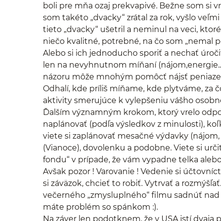
boli pre mňa ozaj prekvapivé. Bežne som si vra
som takéto „dvacky“ zrátal za rok, vyšlo veľmi
tieto „dvacky“ ušetril a neminul na veci, kt
niečo kvalitné, potrebné, na čo som „nemal pe
Alebo si ich jednoducho sporiť a nechať úroči
len na nevyhnutnom míňaní (nájom,energie...)
názoru môže mnohým pomôcť nájsť peniaze na
Odhalí, kde príliš míňame, kde plytváme, za 
aktivity smerujúce k vylepšeniu vášho osob
Ďalším významným krokom, ktorý vrelo odporú
naplánovať (podľa výsledkov z minulosti), ko
viete si zaplánovať mesačné výdavky (nájom, p
(Vianoce), dovolenku a podobne. Viete si urč
fondu“ v prípade, že vám vypadne telka alebo
Avšak pozor ! Varovanie ! Vedenie si účtovníc
si záväzok, chcieť to robiť. Vytrvať a rozmýšľa
večerného „zmysluplného“ filmu sadnúť nad ška
máte problém so spánkom :).
Na záver len podotknem, že v USA istí dvaja pán