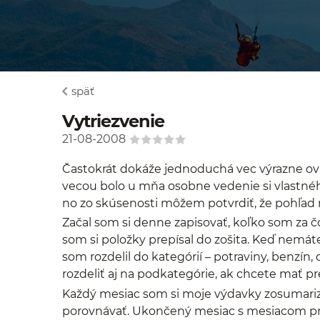
späť
Vytriezvenie
21-08-2008
Častokrát dokáže jednoduchá vec výrazne ov
vecou bolo u mňa osobne vedenie si vlastnéh
no zo skúsenosti môžem potvrdiť, že pohľad 
Začal som si denne zapisovať, koľko som za č
som si položky prepísal do zošita. Keď nemát
som rozdelil do kategórií – potraviny, benzín
rozdeliť aj na podkategórie, ak chcete mať pre
Každý mesiac som si moje výdavky zosumariz
porovnávať. Ukončený mesiac s mesiacom pr