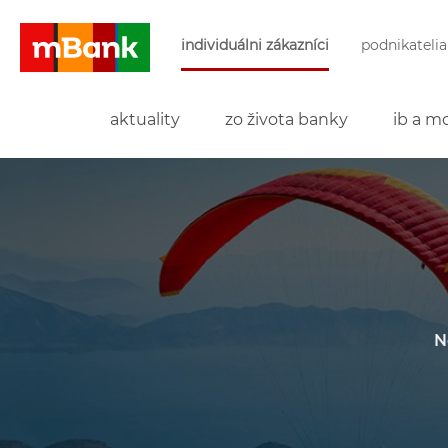
Preskočiť navigáciu a prejsť na obsah
individuálni zákazníci
podnikatelia
mBank
aktuality
zo života banky
ib a mo
N