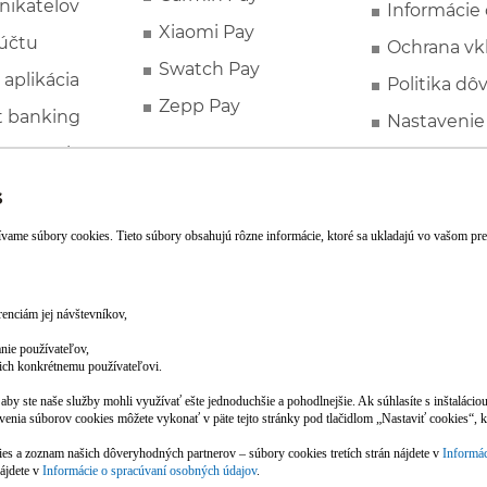
nikateľov
Informácie
Xiaomi Pay
účtu
Ochrana vk
Swatch Pay
 aplikácia
Politika dô
Zepp Pay
t banking
Nastavenie
ne ponuky
Spotrebite
rozhodcovs
FATCA a C
Založte si účet pohodlne z mobilu