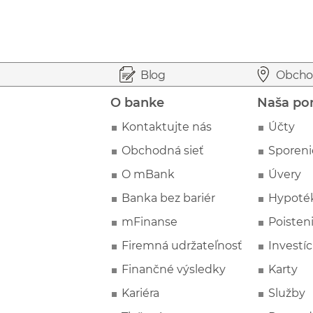
Prejsť na začiatok stránky
Preskočiť na začiatok obsahu
Blog
Obcho
O banke
Naša po
Kontaktujte nás
Účty
Obchodná sieť
Sporeni
O mBank
Úvery
Banka bez bariér
Hypoté
mFinanse
Poisten
Firemná udržateľnosť
Investíc
Finančné výsledky
Karty
Kariéra
Služby