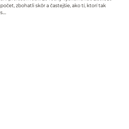
počet, zbohatli skôr a častejšie, ako tí, ktorí tak
...