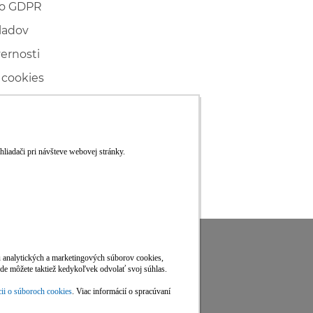
 o GDPR
ladov
vernosti
 cookies
ľské
ké konanie
RS
Viac informácií