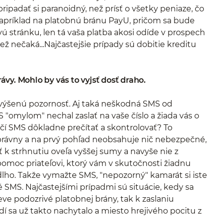
ie pripadať si paranoidný, než prísť o všetky peniaze, čo
 napríklad na platobnú bránu PayU, pričom sa bude
ú stránku, len tá vaša platba akosi odíde v prospech
iež nečaká...Najčastejšie prípady sú dobitie kreditu
y. Mohlo by vás to vyjsť dosť draho.
zvýšenú pozornosť. Aj taká neškodná SMS od
 "omylom" nechal zaslať na vaše číslo a žiada vás o
tačí SMS dôkladne prečítať a skontrolovať? To
právny a na prvý pohľad neobsahuje nič nebezpečné,
iť k strhnutiu oveľa vyššej sumy a navyše nie z
pomoc priateľovi, ktorý vám v skutočnosti žiadnu
dlho. Takže vymažte SMS, "nepozorný" kamarát si iste
SMS. Najčastejšími prípadmi sú situácie, kedy sa
ve podozrivé platobnej brány, tak k zaslaniu
dí sa už takto nachytalo a miesto hrejivého pocitu z