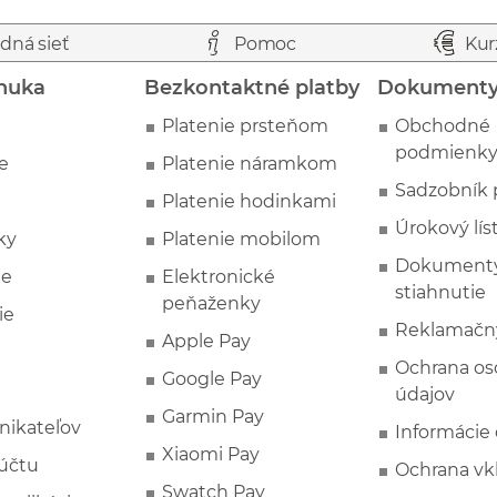
dná sieť
Pomoc
Kur
nuka
Bezkontaktné platby
Dokument
Platenie prsteňom
Obchodné
podmienk
e
Platenie náramkom
Sadzobník 
Platenie hodinkami
Úrokový lís
ky
Platenie mobilom
Dokumenty
ie
Elektronické
stiahnutie
peňaženky
ie
Reklamačn
Apple Pay
Ochrana o
Google Pay
údajov
Garmin Pay
nikateľov
Informácie
Xiaomi Pay
účtu
Ochrana vk
Swatch Pay