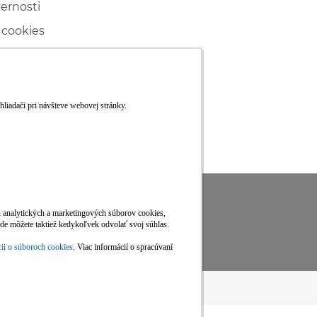
vernosti
 cookies
ľské
ké konanie
RS
Viac informácií