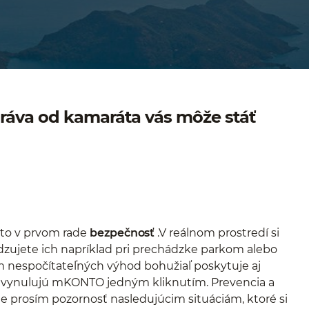
práva od kamaráta vás môže stáť
 to v prvom rade
bezpečnosť
.V reálnom prostredí si
hadzujete ich napríklad pri prechádzke parkom alebo
m nespočítateľných výhod bohužiaľ poskytuje aj
m vynulujú mKONTO jedným kliknutím. Prevencia a
 prosím pozornosť nasledujúcim situáciám, ktoré si