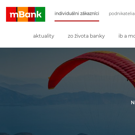
Preskočiť navigáciu a prejsť na obsah
individuálni zákazníci
podnikatelia
mBank
aktuality
zo života banky
ib a mo
N