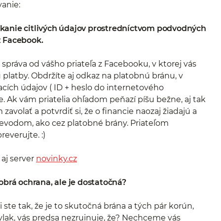
anie:
kanie citlivých údajov prostredníctvom podvodných
z Facebook.
správa od vášho priateľa z Facebooku, v ktorej vás
 platby. Obdržíte aj odkaz na platobnú bránu, v
acích údajov ( ID + heslo do internetového
e. Ak vám priatelia ohľadom peňazí píšu bežne, aj tak
olať a potvrdiť si, že o financie naozaj žiadajú a
evodom, ako cez platobné brány. Priateľom
reverujte. :)
aj server
novinky.cz
obrá ochrana, ale je dostatočná?
 ste tak, že je to skutočná brána a tých pár korún,
vlak, vás predsa nezruinuje, že? Nechceme vás