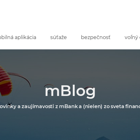
bilná aplikácia
súťaže
bezpečnosť
voľný 
mBlog
ovinky a zaujímavosti z mBank a (nielen) zo sveta financ