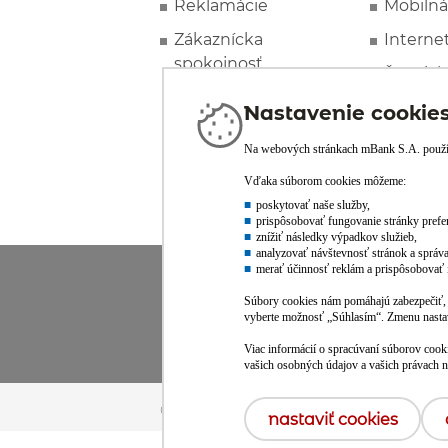
Reklamácie
Mobilná
Zákaznícka
Interne
spokojnosť
Špeciál
© mBank S.A. /
powered by