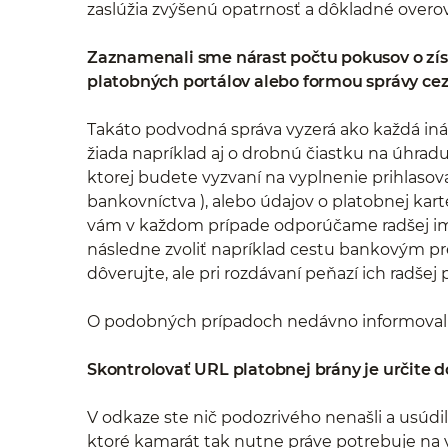
zaslúžia zvýšenú opatrnosť a dôkladné overov
Zaznamenali sme nárast počtu pokusov o zís
platobných portálov alebo formou správy ce
Takáto podvodná správa vyzerá ako každá iná 
žiada napríklad aj o drobnú čiastku na úhradu
ktorej budete vyzvaní na vyplnenie prihlasov
bankovníctva ), alebo údajov o platobnej kart
vám v každom prípade odporúčame radšej im zav
následne zvoliť napríklad cestu bankovým pr
dôverujte, ale pri rozdávaní peňazí ich radšej p
O podobných prípadoch nedávno informoval 
Skontrolovať URL platobnej brány je určite d
V odkaze ste nič podozrivého nenašli a usúdili
ktoré kamarát tak nutne práve potrebuje na 