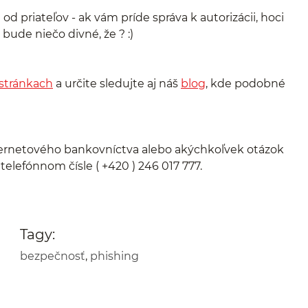
 priateľov - ak vám príde správa k autorizácii, hoci
 bude niečo divné, že ? :)
 stránkach
a určite sledujte aj náš
blog
, kde podobné
nternetového bankovníctva alebo akýchkoľvek otázok
lefónnom čísle ( +420 ) 246 017 777.
Tagy:
bezpečnosť
,
phishing