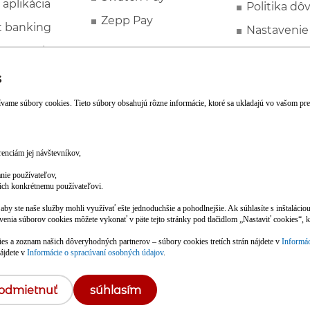
 aplikácia
Politika dô
Zepp Pay
t banking
Nastavenie
ne ponuky
Spotrebite
rozhodcovs
FATCA a C
Založte si účet pohodlne z mobilu