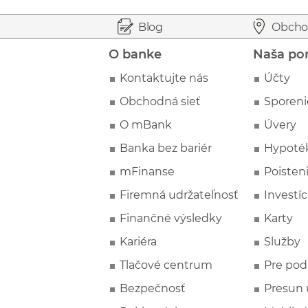
Prejsť na začiatok stránky
Preskočiť na začiatok obsahu
Blog
Obcho
O banke
Naša po
Kontaktujte nás
Účty
Obchodná sieť
Sporeni
O mBank
Úvery
Banka bez bariér
Hypoté
mFinanse
Poisten
Firemná udržateľnosť
Investíc
Finančné výsledky
Karty
Kariéra
Služby
Tlačové centrum
Pre pod
Bezpečnosť
Presun 