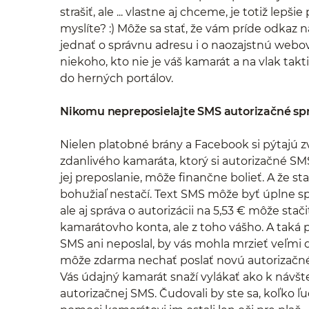
strašiť, ale ... vlastne aj chceme, je totiž lepš
myslíte? :) Môže sa stať, že vám príde odkaz
jednať o správnu adresu i o naozajstnú webov
niekoho, kto nie je váš kamarát a na vlak takt
do herných portálov.
Nikomu nepreposielajte SMS autorizačné správ
Nielen platobné brány a Facebook si pýtajú 
zdanlivého kamaráta, ktorý si autorizačné SMS
jej preposlanie, môže finančne bolieť. A že s
bohužiaľ nestačí. Text SMS môže byť úplne s
ale aj správa o autorizácii na 5,53 € môže stač
kamarátovho konta, ale z toho vášho. A taká 
SMS ani neposlal, by vás mohla mrzieť veľmi 
môže zdarma nechať poslať novú autorizačné 
Vás údajný kamarát snaží vylákať ako k návšte
autorizačnej SMS. Čudovali by ste sa, koľko ľu