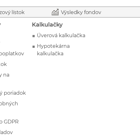
zový lístok
Výsledky fondov
y
Kalkulačky
Úverová kalkulačka
y
Hypotekárna
poplatkov
kalkulačka
tok
 na
ý poriadok
sobných
 o GDPR
ladov