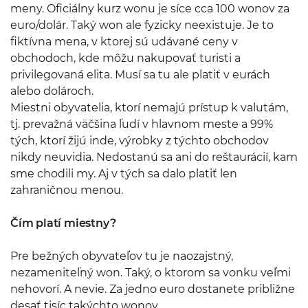
meny. Oficiálny kurz wonu je síce cca 100 wonov za
euro/dolár. Taký won ale fyzicky neexistuje. Je to
fiktívna mena, v ktorej sú udávané ceny v
obchodoch, kde môžu nakupovať turisti a
privilegovaná elita. Musí sa tu ale platiť v eurách
alebo dolároch.
Miestni obyvatelia, ktorí nemajú prístup k valutám,
tj. prevažná väčšina ľudí v hlavnom meste a 99%
tých, ktorí žijú inde, výrobky z týchto obchodov
nikdy neuvidia. Nedostanú sa ani do reštaurácií, kam
sme chodili my. Aj v tých sa dalo platiť len
zahraničnou menou.
Čím platí miestny?
Pre bežných obyvateľov tu je naozajstný,
nezameniteľný won. Taký, o ktorom sa vonku veľmi
nehovorí. A nevie. Za jedno euro dostanete približne
desať tisíc takýchto wonov.