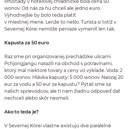
limonády v hotelovej chladničke bola cena 50
wonov. Od nás za ňu chceli ale jedno euro.
Výhodnejšie by bolo teda platiť
v miestnej mene. Lenže to nešlo. Turista si totiž v
Severnej Kórei nemôže peniaze vymeniť len tak.
Kapusta za 50 euro
Raz sme pri organizovanej prechádzke ulicami
Pchjongjangu narazili na obchod s potravinami,
ktorý mal niektoré tovary a ceny vo výklade. Voda: 2
000 wonov. Hlávka kapusty: 5 000 wonov. Naozaj 20
eur za vodu a 50 eur za kapustu? Pýtali sme sa
našich sprievodcov, ale tí nám žiadnu odpoveď dať
nechceli alebo skôr nesmeli.
Ako to teda je?
V Severnej Kórei vlastne existujú dve paralelné