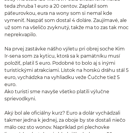
teda zhruba 1 euro a 20 centov. Zaplatil som
päťeurovkou, eura na wony som si nemal kde
vymeniť. Naspäť som dostal 4 doláre. Zaujímavé, ale
už som na všeličo zvyknutý, takže ma to zas tak moc
neprekvapilo.
Na prvej zastávke nášho výletu pri obrej soche Kim
Ir-sena som za kyticu, ktorá sa k pamätníku musí
položiť, platil 5 euro. Podobné to bolo aj s inými
turistickými atrakciami. Lístok na horskú dráhu stál 5
euro, vychádzka na vyhliadku veže Čučche tiež 5
euro.
Ako turisti sme navyše všetko platili výlučne
sprievodkyni.
Aký bol ale oficiálny kurz? Euro a dolár vychádzali
takmer jedna k jednej, za oboje by ste dostali niečo
málo cez sto wonov. Napríklad pri plechovke