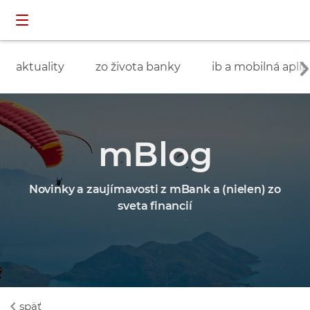
Preskočiť navigáciu a prejsť na obsah
INDIVIDUÁLNI
prihlásenie
ZÁKAZNÍCI
aktuality
zo života banky
ib a mobilná aplik
mBlog
Novinky a zaujímavosti z mBank a (nielen) zo
sveta financií
späť