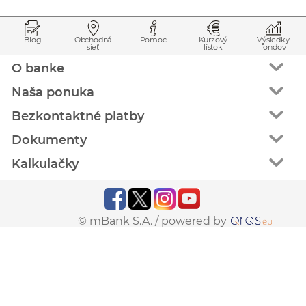
Prejsť na začiatok stránky
Preskočiť na začiatok obsahu
Blog
Obchodná
Pomoc
Kurzový
Výsledky
sieť
lístok
fondov
O banke
Naša ponuka
Bezkontaktné platby
Dokumenty
Kalkulačky
© mBank S.A. /
powered by