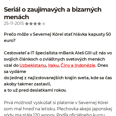
Seriál o zaujímavých a bizarných
menách
25-11-2015
Prečo môže v Severnej Kórei stať hlávka kapusty 50
euro?
Cestovateľ a IT špecialista mBank Aleš Gill už nás vo
svojich článkoch o zvláštnych svetových menách
vzal do
Uzbekistanu
,
Iraku
,
Číny a Indonézie
. Dnes
sa vydáme
do jednej z najizolovanejších krajín sveta, kde sa čas
akoby takmer zastavil,
a to už pred desiatkami rokov.
Prvá možnosť vyskúšať si platenie v Severnej Kórei
som mal hneď na letisku. Plechovka akejsi japonskej
sódy ma stála 120 wonov. Podľa oficiálneho kurzu