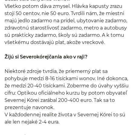
Všetko potom dáva zmysel. Hlávka kapusty zrazu
stojí 50 centov, nie 50 euro. Tvrdili nám, že miestni
majú jedlo zadarmo na prídel, ubytovanie zadarmo,
zdravotnú starostlivosť zadarmo, metro a autobusy
sú prakticky zadarmo, školy sú zadarmo. A k tomu
všetkému dostávajú plat, akože vreckové.
Žijú si Severokórejčania ako v raji?
Niektoré zdroje tvrdia, že priemerný plat sa
pohybuje medzi 8-16 tisíckami wonov. Iné dokonca,
že medzi 20-40 tisíckami. Zoberme do úvahy vyššiu
cifru: Optikou oficiálneho kurzu by potom obyvateľ
Severnej Kórei zarábal 200-400 euro. Tak sa to
prezentuje navonok.
V každodennej realite života v Severnej Kórei to sú
ale len nejaké 2-4 eura.