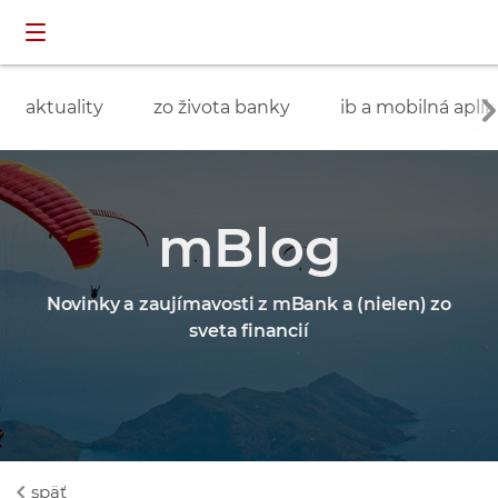
Preskočiť navigáciu a prejsť na obsah
INDIVIDUÁLNI
prihlásenie
ZÁKAZNÍCI
aktuality
zo života banky
ib a mobilná aplik
mBlog
Novinky a zaujímavosti z mBank a (nielen) zo
sveta financií
späť