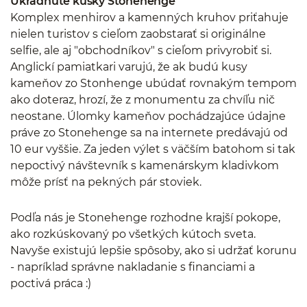
Ukradnuté kúsky Stonehenge
Komplex menhirov a kamenných kruhov priťahuje
nielen turistov s cieľom zaobstarať si originálne
selfie, ale aj "obchodníkov" s cieľom privyrobiť si.
Anglickí pamiatkari varujú, že ak budú kusy
kameňov zo Stonhenge ubúdať rovnakým tempom
ako doteraz, hrozí, že z monumentu za chvíľu nič
neostane. Úlomky kameňov pochádzajúce údajne
práve zo Stonehenge sa na internete predávajú od
10 eur vyššie. Za jeden výlet s väčším batohom si tak
nepoctivý návštevník s kamenárskym kladivkom
môže prísť na pekných pár stoviek.
Podľa nás je Stonehenge rozhodne krajší pokope,
ako rozkúskovaný po všetkých kútoch sveta.
Navyše existujú lepšie spôsoby, ako si udržať korunu
- napríklad správne nakladanie s financiami a
poctivá práca :)