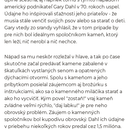
americký podnikateľ Gary Dahl v 70. rokoch uspel.
Údajne ho inšpirovali sťažnosti jeho priateľov - že
musia stále venčiť svojich psov alebo sa starať o deti.
Gary vtedy zo srandy vyhlásil, že v tom prípade by
pre nich bol ideálnym spoločníkom kameň, ktorý
len leží, nič nerobí a nič nechce.
Nápad sa mu neskôr rozležal v hlave, a tak po čase
skutočne začal predávať kamene zabalené v
škatuľkách vystlaných senom a opatrených
dýchacími otvormi. Spolu s kameňom a jeho
príbytkom posielal záujemcom aj brožúrku s
inštrukciami, ako sa o kamenného miláčika starať a
ako ho vycvičiť. Kým povel "zostaň!" vraj kameň
zvládne veľmi rýchlo, "daj labku!" je pre neho
obrovský problém. Záujem o kamenných
spoločníkov bol kupodivu obrovský. Dahl ich údajne
v priebehu niekoľkých rokov predal cez 1,5 milióna.