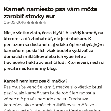
Kameň namiesto psa vám môže
zarobiť stovky eur
06-05-2016
Nie je všetko zlato, čo sa blyští. A každý kameň, na
ktorom sa dá zbohatnúť, nie je drahokam. K
peniazom sa dostanete aj vďaka úplne obyčajným
kameňom, pokiaľ ich však budete vydávať za
domácich miláčikov alebo ich vyberiete z
tráviaceho traktu zvierat či ľudí. Kto neverí, nech si
prečíta náš kamenný blog.
Kameň namiesto psa či mačky?
Psa musíte venčiť a kŕmiť, mačka si o všetko brúsi
pazúry, ale kameň vám bude robiť len radosť a
vôbec nič po vás nebude chcieť. Predstava
kameňov ako domácich miláčikov sa môže zdať
úplne scestná, aj napriek tomu s týmto nápadom