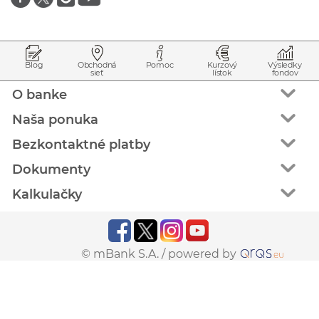
Prejsť na začiatok stránky
Preskočiť na začiatok obsahu
Blog
Obchodná
Pomoc
Kurzový
Výsledky
sieť
lístok
fondov
O banke
Naša ponuka
Bezkontaktné platby
Dokumenty
Kalkulačky
© mBank S.A. /
powered by