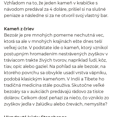
Vzhľadom na to, že jeden kameň v krabičke s
návodom predával za 4 doláre, prišiel si na slušné
peniaze a následne si za ne otvoril svoj vlastný bar.
Kameň z čriev
Bezoár je pre mnohých pomerne nechutná vec,
ktorá sa ale v mnohých krajinách ešte dnes teší
veľkej úcte. V podstate ide o kameň, ktorý vznikol
postupným hromadením nestrávených zvyškov v
tráviacom trakte živých tvorov, napríklad ľudí, kôz,
tiav, opíc alebo gaziel. Na pohľad sa ale bezoár, na
ktorého povrchu sa obvykle usadí vrstva vápníku,
podobá klasickým kameňom. V Indii a Tibete ho
tradičná medicína stále používa. Skutočne veľké
bezoáry sa v aukciách predávajú rádovo za tisíce
dolárov. Celkom dosť peňazí za niečo, čo vzniklo zo
zvyškov jedla v žalúdku alebo črevách, nemyslíte?