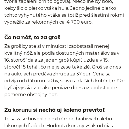
tvoria zapálení ornitológovia). Niečo iné by bolo,
keby šlo o pierko vtáka huia. Jedno jediné pierko
tohto vyhynutého vtáka sa totiž pred šiestimi rokmi
vydražilo za rekordných ca. 4 700 euro.
Čo na nôž, to za groš
Za groš by ste si v minulosti zaobstarali menej
kvalitný nôž, ale podľa dostupných materiálov sa v
16. storočí dala za jeden groš kúpiť uzda a v 15.
storočí 18 tehál, čo nie je zase také zlé. Groš sa dnes
na aukciách predáva zhruba za 37 eur. Cena sa
odvíja od dátumu ražby, stavu a ďalších kritérií, môže
byť aj vyššia. Za také peniaze dnes už zaobstaráte
pomerne obstojný nôž.
Za korunu si nechá aj koleno prevŕtať
To sa zase hovorilo o extrémne hrabivých alebo
lakomých ľuďoch. Hodnota koruny však od čias