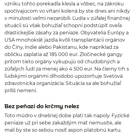
vzniku tohto porekadla klesla a vôbec, na zákroku
spočívajúcom vo vŕtaní kolená by ste dnes ani nikdy
v minulosti veľmi nezarobili. Ľudia v zúfalej finančnej
situácii sú však bohužiaľ schopní podstúpiť oveľa
drastickejšie zásahy za peniaze. Obyvatelia Európy a
USA mnohokrát jazdia kvôli transplantácii orgánov
do Číny, Indie alebo Pakistanu, kde napríklad za
obličku zaplatia až 185 000 eur. Zločinecké gangy
pritom tieto orgány vykupujú od chudobných a
zúfalých ľudí za menej ako 4 500 eur. Na čierny trh s
ľudskými orgánmi dlhodobo upozorňuje Svetová
zdravotnícka organizácia. Situácia sa ale bohužiaľ
príliš nemení.
Bez peňazí do krčmy nelez
Toto múdro v dnešnej dobe platí tak napoly. Fyzické
peniaze už pri sebe zakaždým mať nemusíte, ale
mali by ste so sebou nosiť aspon platobnú kartu.