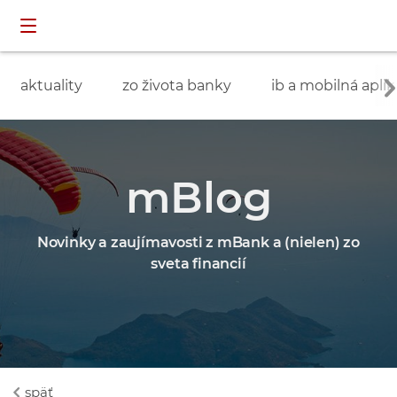
Preskočiť navigáciu a prejsť na obsah
INDIVIDUÁLNI
prihlásenie
ZÁKAZNÍCI
aktuality
zo života banky
ib a mobilná aplik
mBlog
Novinky a zaujímavosti z mBank a (nielen) zo
sveta financií
späť