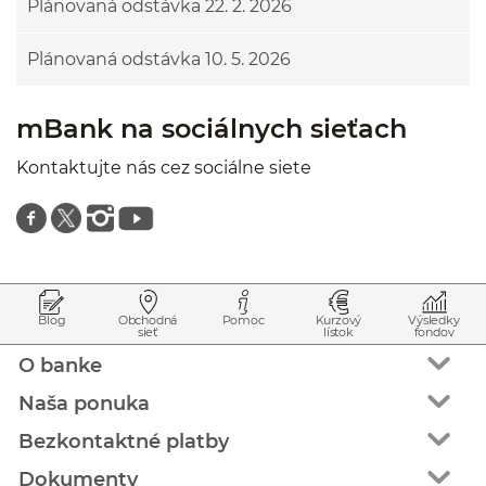
Plánovaná odstávka 22. 2. 2026
Plánovaná odstávka 10. 5. 2026
mBank na sociálnych sieťach
Kontaktujte nás cez sociálne siete
Znajdź nas na facebooku
Znajdź nas na twitterze
Znajdź nas na instagramie
Znajdź nas na youtube
Prejsť na začiatok stránky
Preskočiť na začiatok obsahu
Blog
Obchodná
Pomoc
Kurzový
Výsledky
sieť
lístok
fondov
O banke
Naša ponuka
Bezkontaktné platby
Dokumenty