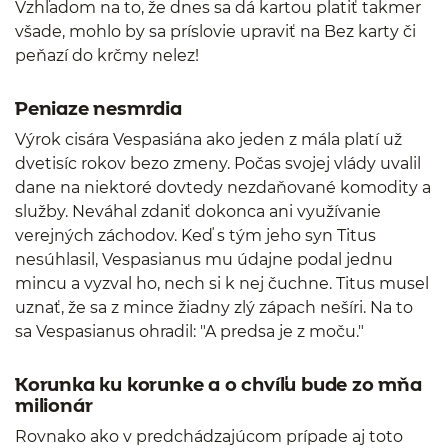
Vzhľadom na to, že dnes sa dá kartou platiť takmer
všade, mohlo by sa príslovie upraviť na Bez karty či
peňazí do krčmy nelez!
Peniaze nesmrdia
Výrok cisára Vespasiána ako jeden z mála platí už
dvetisíc rokov bezo zmeny. Počas svojej vlády uvalil
dane na niektoré dovtedy nezdaňované komodity a
služby. Neváhal zdaniť dokonca ani využívanie
verejných záchodov. Keď s tým jeho syn Titus
nesúhlasil, Vespasianus mu údajne podal jednu
mincu a vyzval ho, nech si k nej čuchne. Titus musel
uznať, že sa z mince žiadny zlý zápach nešíri. Na to
sa Vespasianus ohradil: "A predsa je z moču."
Korunka ku korunke a o chvíľu bude zo mňa
milionár
Rovnako ako v predchádzajúcom prípade aj toto