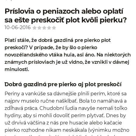
Príslovia o peniazoch alebo oplatí
sa ešte preskočiť plot kvôli pierku?
10-06-2016
Platí stále, že dobrá gazdiná pre pierko plot
preskočí? V prípade, že by šlo o pierko
novozélandského vtáka huia, asi áno. Na niektorých
známych prísloviach je už vidno, že vznikli v dávnej
minulosti.
Dobrá gazdiná pre pierko aj plot preskočí
Periny a vankúše sa dávnejšie plnili perím, ktoré sa
najprv muselo ručne našklbať. Bola to namáhavá a
zdĺhavá práca. Chudobní ľudia navyše nemali toľko
hydiny, aby si mohli dovoliť perím plytvať. Dnes by
už drvivá väčšina z nás pre husacie alebo kačacie
pierko rozhodne nikam neskákala (výnimku možno