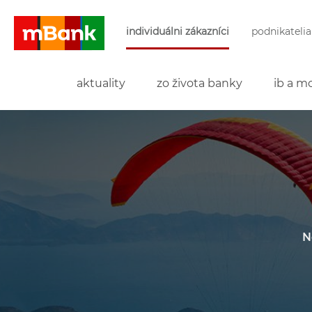
Preskočiť navigáciu a prejsť na obsah
individuálni zákazníci
podnikatelia
mBank
aktuality
zo života banky
ib a mo
N