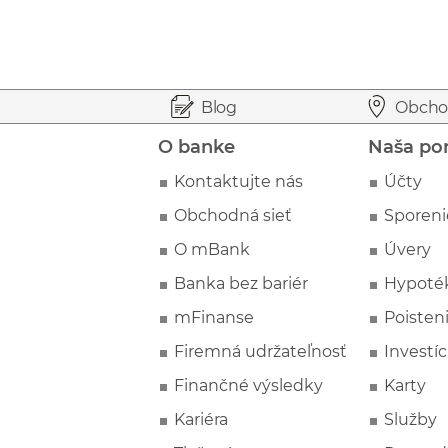
Prejsť na začiatok stránky
Preskočiť na začiatok obsahu
Blog
Obcho
O banke
Naša po
Kontaktujte nás
Účty
Obchodná sieť
Sporeni
O mBank
Úvery
Banka bez bariér
Hypoté
mFinanse
Poisten
Firemná udržateľnosť
Investíc
Finančné výsledky
Karty
Kariéra
Služby