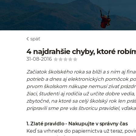
späť
4 najdrahšie chyby, ktoré robí
31-08-2016
Začiatok školského roka sa blíži a s ním aj fi
potrieb a dnes aj elektronických pomôcok p
prvom školskom nákupe nemusí zívať prázdnoto
žiaci, študenti aj rodičia už určite dobre ve
zbytočné, na ktoré sa celý školský rok len prá
pripravili sme pre vás štvoricu pravidiel, v
1. Zlaté pravidlo - Nakupujte v správny čas
Keď sa vrhnete do papiernictva už teraz, povinn