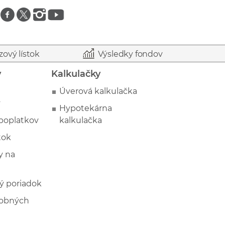
Znajdź nas na facebooku
Znajdź nas na twitterze
Znajdź nas na instagramie
Znajdź nas na youtube
zový lístok
Výsledky fondov
y
Kalkulačky
Úverová kalkulačka
y
Hypotekárna
poplatkov
kalkulačka
tok
 na
ý poriadok
sobných