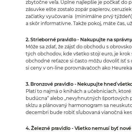
zbytočne veľa. Úplne najlepšie je počkať do
zásuvke ešte zostalo zopár papierov, ceruziek
začiatky vyučovania (minimálne prvý týždeň)
a skôr informatívne. Takže pokoj, máte čas, už
2. Strieborné pravidlo - Nakupujte na správ
Môže sa zdať, že zájsť do obchodu s obrovsko
tých obchodov, kde všetko stojí euro, je kro
obchodné reťazce si často môžu dovoliť ísť s
si ceny v on-line porovnávačoch ako Heureka.
3. Bronzové pravidlo - Nekupujte hneď všetko
Platí to najmä o knihách a učebniciach, ktoré 
budúcna“ alebo „nevyhnutných športových p
sklzu a plánovaný harmonogram sa neuskutoč
decembri bude robiť sľubovaná vianočná kera
4. Železné pravidlo - Všetko nemusí byť nové