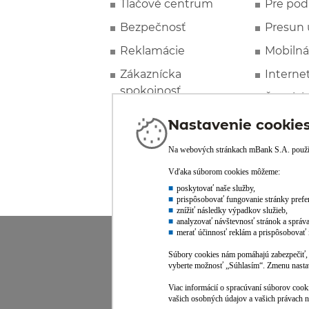
Tlačové centrum
Pre pod
Bezpečnosť
Presun 
Reklamácie
Mobilná
Zákaznícka
Interne
spokojnosť
Špeciál