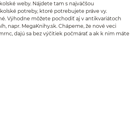
školské weby. Nájdete tam s najväčšou
kolské potreby, ktoré potrebujete práve vy.
ané. Výhodne môžete pochodiť aj v antikvariátoch
h, napr. MegaKnihy.sk. Chápeme, že nové veci
šmrnc, dajú sa bez výčitiek počmárať a ak k nim máte