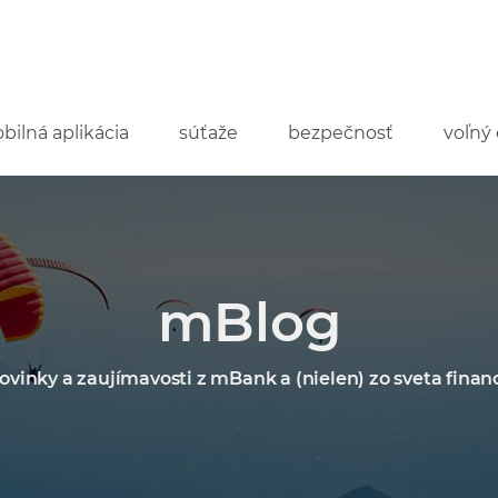
bilná aplikácia
súťaže
bezpečnosť
voľný 
mBlog
ovinky a zaujímavosti z mBank a (nielen) zo sveta financ