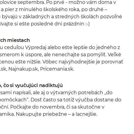
 polovice septembra. Po prvé - možno vám doma v
 a pier z minulého školského roka, po druhé –
 bývajú v základných a stredných školách pozvoľné
ívajte si ešte posledné dni prázdnin :-)
nych miestach
u ceduľou Výpredaj alebo ešte lepšie do jedného z
k smerom k úspore, ale nenechajte sa pomýliť. Veľké
 cenou ešte nižšie. Vôbec najvýhodnejšie je porovnať
sk, Najnakup.sk, Pricemania.sk.
, čo si vyučujúci nadiktujú
sami napísali, ale aj o výtvarných potrebách „do
omôckach“. Dosť často sa totiž výučba dostane do
ní. Počkajte do novembra, či sa skutočne v
mika. Nakupujte priebežne – a lacnejšie.