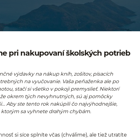
me pri nakupovaní školských potrieb
nančné výdavky na nákup kníh, zošitov, písacích
otrebných na vyučovanie. Vaša peňaženka ale po
u, stačí si všetko v pokoji premyslieť. Niektorí
dia, že okrem tých nevyhnutných, sú aj pomôcky
ši… Aby ste tento rok nakúpili čo najvýhodnejšie,
ďaka ktorým sa vyhnete drahým chybám.
osť si síce splníte včas (chválime), ale tiež utratíte