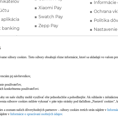
nikateľov
Informácie
Xiaomi Pay
účtu
Ochrana vk
Swatch Pay
 aplikácia
Politika dô
Zepp Pay
t banking
Nastavenie
ne ponuky
Spotrebite
rozhodcovs
FATCA a C
Založte si účet pohodlne z mobilu