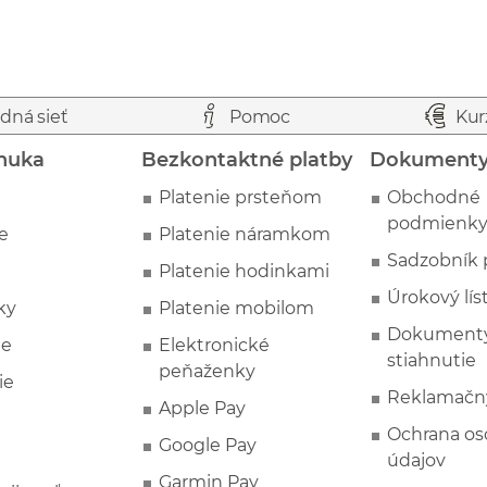
dná sieť
Pomoc
Kur
nuka
Bezkontaktné platby
Dokument
Platenie prsteňom
Obchodné
podmienk
e
Platenie náramkom
Sadzobník 
Platenie hodinkami
Úrokový lís
ky
Platenie mobilom
Dokumenty
ie
Elektronické
stiahnutie
peňaženky
ie
Reklamačn
Apple Pay
Ochrana o
Google Pay
údajov
Garmin Pay