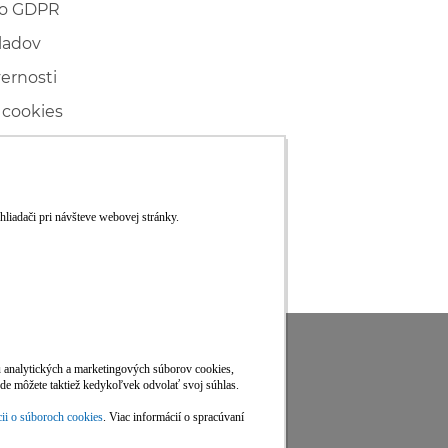
 o GDPR
ladov
vernosti
 cookies
ľské
ké konanie
RS
Viac informácií