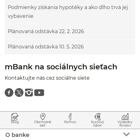
Podmienky získania hypotéky a ako dlho trvá jej
vybavenie
Plánovaná odstávka 22. 2. 2026
Plánovaná odstávka 10. 5. 2026
mBank na sociálnych sieťach
Kontaktujte nás cez sociálne siete
Znajdź nas na facebooku
Znajdź nas na twitterze
Znajdź nas na instagramie
Znajdź nas na youtube
Prejsť na začiatok stránky
Preskočiť na začiatok obsahu
Blog
Obchodná
Pomoc
Kurzový
Výsledky
sieť
lístok
fondov
O banke