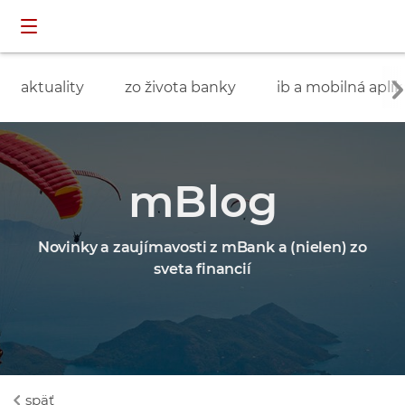
Preskočiť navigáciu a prejsť na obsah
INDIVIDUÁLNI
prihlásenie
ZÁKAZNÍCI
aktuality
zo života banky
ib a mobilná aplik
mBlog
Novinky a zaujímavosti z mBank a (nielen) zo
sveta financií
späť