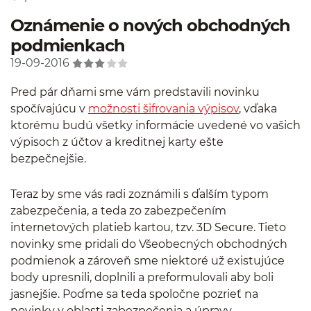
Oznámenie o nových obchodných
podmienkach
19-09-2016
Pred pár dňami sme vám predstavili novinku
spočívajúcu v
možnosti šifrovania výpisov
, vďaka
ktorému budú všetky informácie uvedené vo vašich
výpisoch z účtov a kreditnej karty ešte
bezpečnejšie.
Teraz by sme vás radi zoznámili s ďalším typom
zabezpečenia, a teda zo zabezpečením
internetových platieb kartou, tzv. 3D Secure. Tieto
novinky sme pridali do Všeobecných obchodných
podmienok a zároveň sme niektoré už existujúce
body upresnili, doplnili a preformulovali aby boli
jasnejšie. Poďme sa teda spoločne pozrieť na
novinky v oblasti zabezpečenia a úpravy