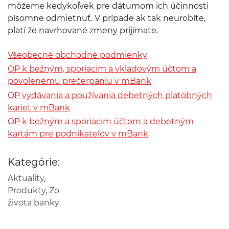
môžeme kedykoľvek pre dátumom ich účinnosti
písomne odmietnuť. V prípade ak tak neurobíte,
platí že navrhované zmeny prijímate.
Všeobecné obchodné podmienky
OP k bežným, sporiacim a vkladovým účtom a
povolenému prečerpaniu v mBank
OP vydávania a používania debetných platobných
kariet v mBank
OP k bežným a sporiacim účtom a debetným
kartám pre podnikateľov v mBank
Kategórie:
Aktuality
,
Produkty
,
Zo
života banky