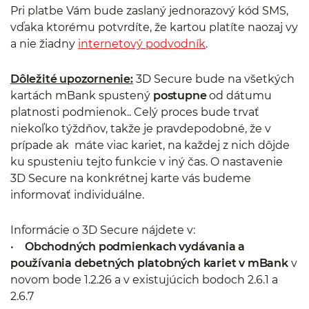
Pri platbe Vám bude zaslaný jednorazový kód SMS,
vďaka ktorému potvrdíte, že kartou platíte naozaj vy
a nie žiadny
internetový podvodník
.
Dôležité upozornenie:
3D Secure bude na všetkých
kartách mBank spustený
postupne
od dátumu
platnosti podmienok.. Celý proces bude trvať
niekoľko týždňov, takže je pravdepodobné, že v
prípade ak máte viac kariet, na každej z nich dôjde
ku spusteniu tejto funkcie v iný čas. O nastavenie
3D Secure na konkrétnej karte vás budeme
informovať individuálne.
Informácie o 3D Secure nájdete v:
•
Obchodných podmienkach vydávania a
používania debetných platobných kariet v mBank
v
novom bode 1.2.26 a v existujúcich bodoch 2.6.1 a
2.6.7