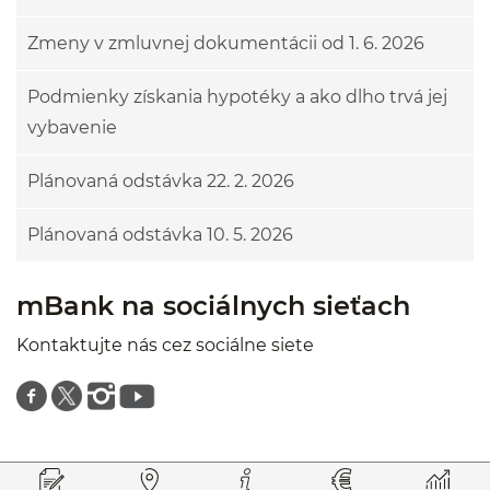
Zmeny v zmluvnej dokumentácii od 1. 6. 2026
Podmienky získania hypotéky a ako dlho trvá jej
vybavenie
Plánovaná odstávka 22. 2. 2026
Plánovaná odstávka 10. 5. 2026
mBank na sociálnych sieťach
Kontaktujte nás cez sociálne siete
Znajdź nas na facebooku
Znajdź nas na twitterze
Znajdź nas na instagramie
Znajdź nas na youtube
Prejsť na začiatok stránky
Preskočiť na začiatok obsahu