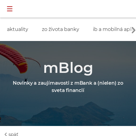
Preskočiť navigáciu a prejsť na obsah
INDIVIDUÁLNI
prihlásenie
ZÁKAZNÍCI
aktuality
zo života banky
ib a mobilná aplik
mBlog
Novinky a zaujímavosti z mBank a (nielen) zo
sveta financií
späť