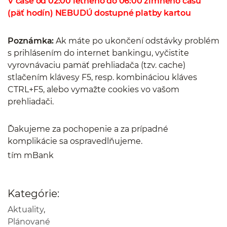
V čase od 02:00 letného do 06:00 zimného času
(päť hodín) NEBUDÚ dostupné platby kartou
Poznámka:
Ak máte po ukončení odstávky problém
s prihlásením do internet bankingu, vyčistite
vyrovnávaciu pamäť prehliadača (tzv. cache)
stlačením klávesy F5, resp. kombináciou kláves
CTRL+F5, alebo vymažte cookies vo vašom
prehliadači.
Ďakujeme za pochopenie a za prípadné
komplikácie sa ospravedlňujeme.
tím mBank
Kategórie:
Aktuality
,
Plánované