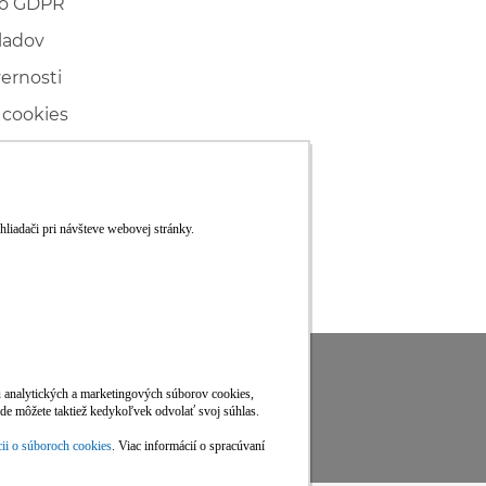
 o GDPR
ladov
vernosti
 cookies
ľské
ké konanie
RS
Viac informácií