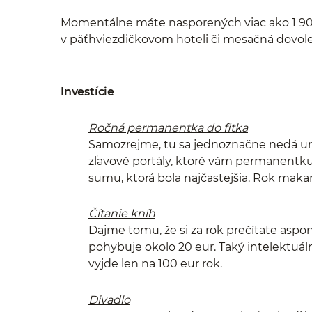
Momentálne máte nasporených viac ako 1 900 e
v päťhviezdičkovom hoteli či mesačná dovolen
Investície
Ročná permanentka do fitka
Samozrejme, tu sa jednoznačne nedá urč
zľavové portály, ktoré vám permanentku
sumu, ktorá bola najčastejšia. Rok makan
Čítanie kníh
Dajme tomu, že si za rok prečítate aspo
pohybuje okolo 20 eur. Taký intelektuál
vyjde len na 100 eur rok.
Divadlo