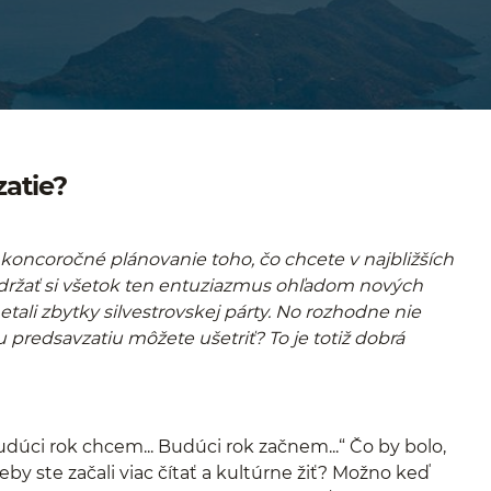
zatie?
 koncoročné plánovanie toho, čo chcete v najbližších
držať si všetok ten entuziazmus ohľadom nových
ali zbytky silvestrovskej párty. No rozhodne nie
redsavzatiu môžete ušetriť? To je totiž dobrá
dúci rok chcem... Budúci rok začnem...“ Čo by bolo,
, keby ste začali viac čítať a kultúrne žiť? Možno keď