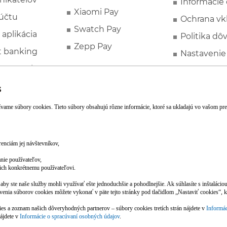
Informácie
Xiaomi Pay
účtu
Ochrana vk
Swatch Pay
 aplikácia
Politika dô
Zepp Pay
t banking
Nastavenie
ne ponuky
Spotrebite
rozhodcovs
FATCA a C
Založte si účet pohodlne z mobilu