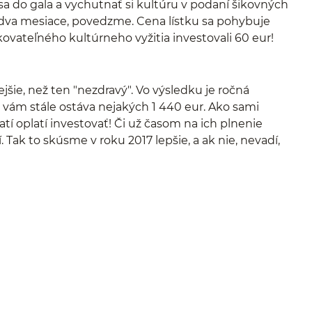
sa do gala a vychutnať si kultúru v podaní šikovných
a dva mesiace, povedzme. Cena lístku sa pohybuje
kovateľného kultúrneho vyžitia investovali 60 eur!
ejšie, než ten "nezdravý". Vo výsledku je ročná
te, vám stále ostáva nejakých 1 440 eur. Ako sami
í oplatí investovať! Či už časom na ich plnenie
Tak to skúsme v roku 2017 lepšie, a ak nie, nevadí,