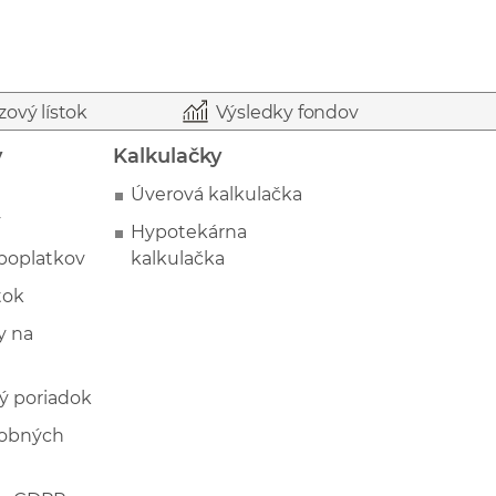
zový lístok
Výsledky fondov
y
Kalkulačky
Úverová kalkulačka
y
Hypotekárna
poplatkov
kalkulačka
tok
 na
ý poriadok
sobných