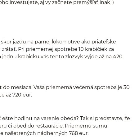
oho investujete, aj vy začnete premýšľať inak :)
 skôr jazdu na parnej lokomotíve ako priateľské
rátať. Pri priemernej spotrebe 10 krabičiek za
 jednu krabičku vás tento zlozvyk vyjde až na 420
t do mesiaca. Vaša priemerná večerná spotreba je 30
te až 720 eur.
sť ešte hodinu na varenie obeda? Tak si predstavte, že
ečeru či obed do reštaurácie. Priemernú sumu
te našetrených nádherných 768 eur.