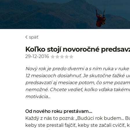
späť
Koľko stojí novoročné predsav
29-12-2016
Nový rok je predo dvermi a s ním ruka v ruke
12 mesiacoch dosiahnuť. Je skutočne ťažké u
predsavzatí aj mesiace potom, čo sme pozamet
nemožné. Chcete vedieť, koľko vďaka takému p
motivácia...
Od nového roku prestávam...
Každý z nás to pozná: „Budúci rok budem... Bu
keby ste prestali fajčiť, keby ste začali cvičiť