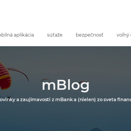
bilná aplikácia
súťaže
bezpečnosť
voľný 
mBlog
ovinky a zaujímavosti z mBank a (nielen) zo sveta financ