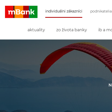
Preskočiť navigáciu a prejsť na obsah
individuálni zákazníci
podnikatelia
mBank
aktuality
zo života banky
ib a mo
N