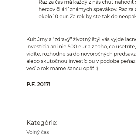
Raz za čas má každý z nás chuť nahodiť 
hercov či árií známych spevákov. Raz z
okolo 10 eur. Za rok by ste tak do neopa
Kultúrny a "zdravý" životný štýl vás vyjde lacn
investícia ani nie 500 eur a z toho, čo ušetrí
vidíte, rozhodne sa do novoročných predsavzat
alebo skutočnou investíciou v podobe peňazí. 
veď o rok máme šancu opäť :)
P.F. 2017!
Kategórie:
Voľný čas