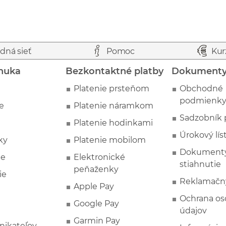
dná sieť
Pomoc
Kur
nuka
Bezkontaktné platby
Dokument
Platenie prsteňom
Obchodné
podmienk
e
Platenie náramkom
Sadzobník 
Platenie hodinkami
Úrokový lís
ky
Platenie mobilom
Dokumenty
ie
Elektronické
stiahnutie
peňaženky
ie
Reklamačn
Apple Pay
Ochrana o
Google Pay
údajov
Garmin Pay
nikateľov