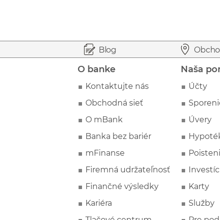
Prejsť na začiatok stránky
Preskočiť na začiatok obsahu
Blog
Obcho
O banke
Naša po
Kontaktujte nás
Účty
Obchodná sieť
Sporeni
O mBank
Úvery
Banka bez bariér
Hypoté
mFinanse
Poisten
Firemná udržateľnosť
Investíc
Finančné výsledky
Karty
Kariéra
Služby
Tlačové centrum
Pre pod