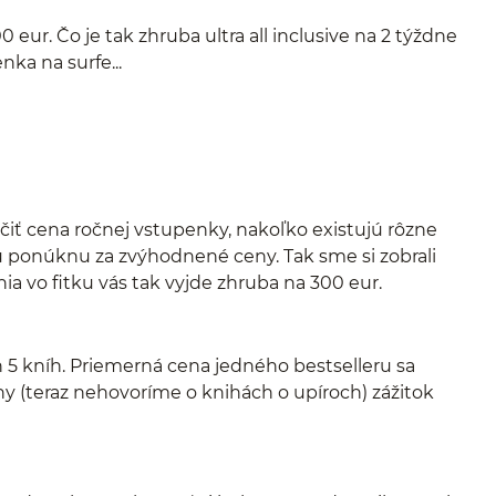
ur. Čo je tak zhruba ultra all inclusive na 2 týždne
ka na surfe...
iť cena ročnej vstupenky, nakoľko existujú rôzne
 ponúknu za zvýhodnené ceny. Tak sme si zobrali
ia vo fitku vás tak vyjde zhruba na 300 eur.
n 5 kníh. Priemerná cena jedného bestselleru sa
ny (teraz nehovoríme o knihách o upíroch) zážitok