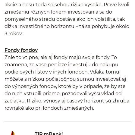
akcie a nesú teda so sebou riziko vysoké. Práve kvôli
zmiešaniu rôznych foriem investovania sa do
pomyselného stredu dostáva ako ich volatilita, tak
dĺžka investičného horizontu – tá sa pohybuje okolo
3 rokov.
Fondy fondov
Znie to vtipne, ale aj fondy majú svoje fondy. To
znamená, že vaše peniaze investujú do nákupu
podielových listov v iných fondoch. Vďaka tomu
môžete s nízkou počiatočnou sumou investovať aj
do výnosných fondov, ktoré by v prípade, že by ste
do nich vstúpili priamo, požadovali vyšší vklad od
začiatku. Riziko, výnosy aj časový horizont sú zhruba
rovnaké ako pri fondoch zmiešaných.
TIP mBank!