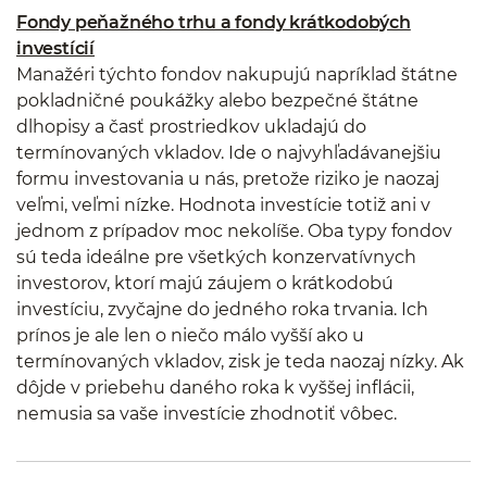
Fondy peňažného trhu a fondy krátkodobých
investícií
Manažéri týchto fondov nakupujú napríklad štátne
pokladničné poukážky alebo bezpečné štátne
dlhopisy a časť prostriedkov ukladajú do
termínovaných vkladov. Ide o najvyhľadávanejšiu
formu investovania u nás, pretože riziko je naozaj
veľmi, veľmi nízke. Hodnota investície totiž ani v
jednom z prípadov moc nekolíše. Oba typy fondov
sú teda ideálne pre všetkých konzervatívnych
investorov, ktorí majú záujem o krátkodobú
investíciu, zvyčajne do jedného roka trvania. Ich
prínos je ale len o niečo málo vyšší ako u
termínovaných vkladov, zisk je teda naozaj nízky. Ak
dôjde v priebehu daného roka k vyššej inflácii,
nemusia sa vaše investície zhodnotiť vôbec.