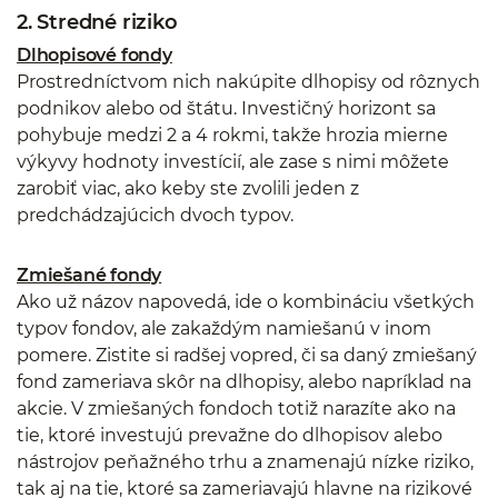
2. Stredné riziko
Dlhopisové fondy
Prostredníctvom nich nakúpite dlhopisy od rôznych
podnikov alebo od štátu. Investičný horizont sa
pohybuje medzi 2 a 4 rokmi, takže hrozia mierne
výkyvy hodnoty investícií, ale zase s nimi môžete
zarobiť viac, ako keby ste zvolili jeden z
predchádzajúcich dvoch typov.
Zmiešané fondy
Ako už názov napovedá, ide o kombináciu všetkých
typov fondov, ale zakaždým namiešanú v inom
pomere. Zistite si radšej vopred, či sa daný zmiešaný
fond zameriava skôr na dlhopisy, alebo napríklad na
akcie. V zmiešaných fondoch totiž narazíte ako na
tie, ktoré investujú prevažne do dlhopisov alebo
nástrojov peňažného trhu a znamenajú nízke riziko,
tak aj na tie, ktoré sa zameriavajú hlavne na rizikové