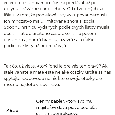
vo vopred stanovenom čase a predávať až po
uplynutí záväzne danej lehoty. Od otvorených sa
líšia aj v tom, že podielové listy vykupovať nemusia.
Ich množstvo majú limitované zhora aj zdola.
Spodnú hranicu vydaných podielových listov musia
dosiahnuť do určitého času, akonáhle potom
dosiahnu aj hornú hranicu, uzavrú sa a ďalšie
podielové listy už nepredávajú.
Tak čo, už viete, ktorý fond je pre vás ten pravý? Ak
stále váhate a máte ešte nejaké otázky, určite sa nás
spýtajte. Odpovede na niektoré svoje otázky ale
možno nájdete v slovníčku:
Cenný papier, ktorý svojmu
majiteľovi dáva právo podieľať
Akcie
sa na riadení akciovej