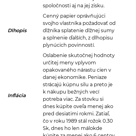
spoločnosti aj na jej zisku.
Cenný papier oprávňujúci
svojho vlastníka požadovať od
Dlhopis
dlžníka splatenie dlžnej sumy
a splnenie ďalších, z dlhopisu
plynúcich povinností.
Oslabenie skutočnej hodnoty
určitej meny vplyvom
opakovaného nárastu cien v
danej ekonomike. Peniaze
strácajú kúpnu silu a preto je
k nákupu bežných vecí
Inflácia
potreba viac. Za stovku si
dnes kúpite oveľa menej ako
pred desiatimi rokmi. Zatiaľ,
čo v roku 1989 stál rožok 0.30
Sk, dnes ho len málokde
kúpite za menej ako 6 centov.