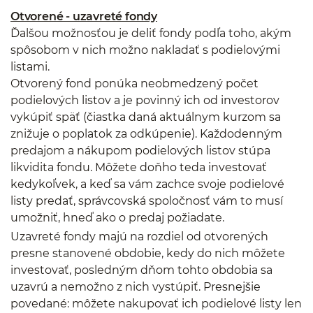
Otvorené - uzavreté fondy
Ďalšou možnosťou je deliť fondy podľa toho, akým
spôsobom v nich možno nakladať s podielovými
listami.
Otvorený fond ponúka neobmedzený počet
podielových listov a je povinný ich od investorov
vykúpiť späť (čiastka daná aktuálnym kurzom sa
znižuje o poplatok za odkúpenie). Každodenným
predajom a nákupom podielových listov stúpa
likvidita fondu. Môžete doňho teda investovať
kedykoľvek, a keď sa vám zachce svoje podielové
listy predať, správcovská spoločnosť vám to musí
umožniť, hneď ako o predaj požiadate.
Uzavreté fondy majú na rozdiel od otvorených
presne stanovené obdobie, kedy do nich môžete
investovať, posledným dňom tohto obdobia sa
uzavrú a nemožno z nich vystúpiť. Presnejšie
povedané: môžete nakupovať ich podielové listy len