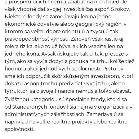
a prosperujúcich firiem a zarábať na nich hneď. Je
však vhodné dať svojej investícii čas aspoň 5 rokov.
Niektoré fondy sa zameriavajú len na jedno
ekonomické odvetvie alebo geografický región, v
ktorom sa veľmi dobre orientujú a zvyšujú tak
pravdepodobnosť výnosu. Zároveň však rastie aj
miera rizika, ako to už býva, ak ich vsadíte len na
jedného koňa. Avšak riskujete tak či tak, pretože s
tým, ako sa vyvíja dopyt a ponuka na trhu, kolíše tiež
hodnota akcií jednotlivých spoločností. Preto by
sme ich odporučili skôr skúseným investorom, ktorí
dokážu aspoň trochu predvídať vývoj trhu, alebo
tým, ktorí sa o svoje financie nemusia toľko obávať.
Zvláštnou kategóriou sú špeciálne fondy, ktoré sa
od štandardných fondov líšia najmä v organizácii a v
administratívnych záležitostiach. Zameriavajú sa
napríklad na veľké realitné projekty alebo realitné
spoločnosti.