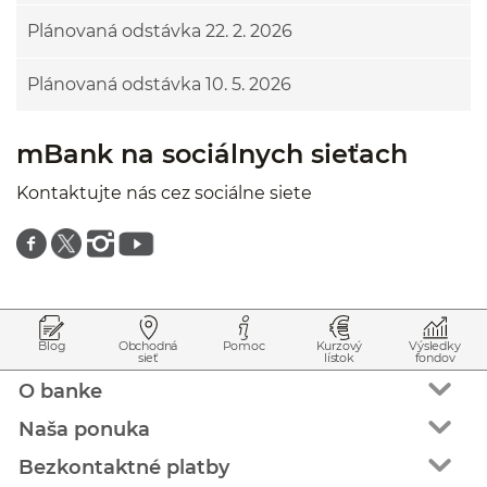
Plánovaná odstávka 22. 2. 2026
Plánovaná odstávka 10. 5. 2026
mBank na sociálnych sieťach
Kontaktujte nás cez sociálne siete
Znajdź nas na facebooku
Znajdź nas na twitterze
Znajdź nas na instagramie
Znajdź nas na youtube
Prejsť na začiatok stránky
Preskočiť na začiatok obsahu
Blog
Obchodná
Pomoc
Kurzový
Výsledky
sieť
lístok
fondov
O banke
Naša ponuka
Bezkontaktné platby