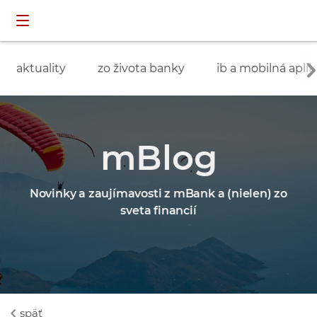
Preskočiť navigáciu a prejsť na obsah
INDIVIDUÁLNI
prihlásenie
ZÁKAZNÍCI
aktuality
zo života banky
ib a mobilná aplik
mBlog
Novinky a zaujímavosti z mBank a (nielen) zo
sveta financií
späť