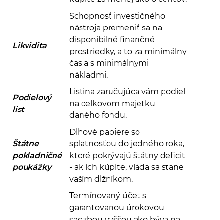
Schopnosť investičného
nástroja premeniť sa na
disponibilné finančné
Likvidita
prostriedky, a to za minimálny
čas a s minimálnymi
nákladmi.
Listina zaručujúca vám podiel
Podielový
na celkovom majetku
list
daného fondu.
Dlhové papiere so
Štátne
splatnosťou do jedného roka,
pokladničné
ktoré pokrývajú štátny deficit
poukážky
- ak ich kúpite, vláda sa stane
vaším dlžníkom.
Termínovaný účet s
garantovanou úrokovou
sadzbou vyššou ako býva na