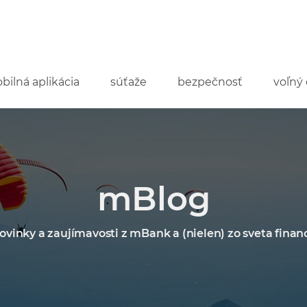
bilná aplikácia
súťaže
bezpečnosť
voľný 
mBlog
ovinky a zaujímavosti z mBank a (nielen) zo sveta financ