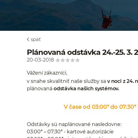
späť
Plánovaná odstávka 24.-25. 3. 
20-03-2018
Vážení zákazníci,
v snahe skvalitniť naše služby sa
v noci z 24. 
plánovaná
odstávka našich systémov.
V čase od 03:00* do 07:3
Odstávky sú naplánované nasledovne:
03:00* – 07:30* - kartové autorizácie