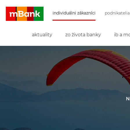
Preskočiť navigáciu a prejsť na obsah
individuálni zákazníci
podnikatelia
mBank
aktuality
zo života banky
ib a mo
N