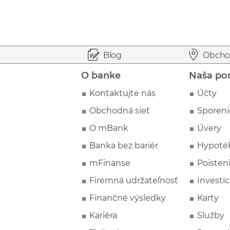
Prejsť na začiatok stránky
Preskočiť na začiatok obsahu
Blog
Obcho
O banke
Naša po
Kontaktujte nás
Účty
Obchodná sieť
Sporeni
O mBank
Úvery
Banka bez bariér
Hypoté
mFinanse
Poisten
Firemná udržateľnosť
Investíc
Finančné výsledky
Karty
Kariéra
Služby