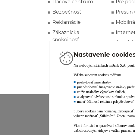
Tlačové centrum
Pre pod
Bezpečnosť
Presun 
Reklamácie
Mobilná
Zákaznícka
Interne
spokojnosť
Špeciál