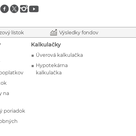
Znajdź nas na facebooku
Znajdź nas na twitterze
Znajdź nas na instagramie
Znajdź nas na youtube
zový lístok
Výsledky fondov
y
Kalkulačky
Úverová kalkulačka
y
Hypotekárna
poplatkov
kalkulačka
tok
 na
ý poriadok
sobných