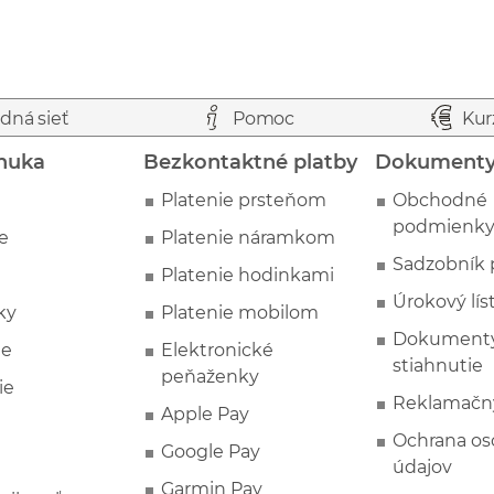
dná sieť
Pomoc
Kur
nuka
Bezkontaktné platby
Dokument
Platenie prsteňom
Obchodné
podmienk
e
Platenie náramkom
Sadzobník 
Platenie hodinkami
Úrokový lís
ky
Platenie mobilom
Dokumenty
ie
Elektronické
stiahnutie
peňaženky
ie
Reklamačn
Apple Pay
Ochrana o
Google Pay
údajov
Garmin Pay