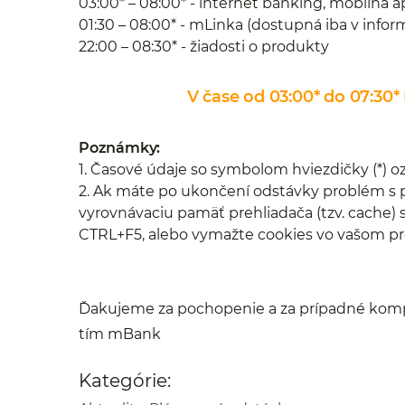
03:00* – 08:00* - internet banking, mobilná ap
01:30 – 08:00* - mLinka (dostupná iba v in
22:00 – 08:30* - žiadosti o produkty
V čase od 03:00* do 07:3
Poznámky:
1. Časové údaje so symbolom hviezdičky (*) oz
2. Ak máte po ukončení odstávky problém s p
vyrovnávaciu pamäť prehliadača (tzv. cache) 
CTRL+F5, alebo vymažte cookies vo vašom pre
Ďakujeme za pochopenie a za prípadné komp
tím mBank
Kategórie: