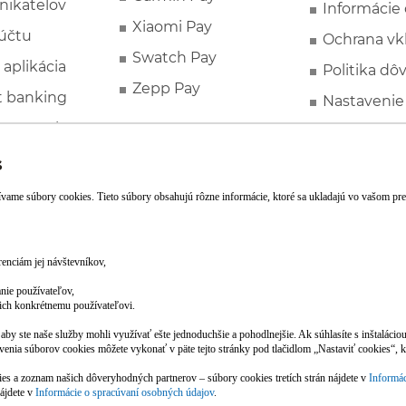
nikateľov
Informácie
Xiaomi Pay
účtu
Ochrana vk
Swatch Pay
 aplikácia
Politika dô
Zepp Pay
t banking
Nastavenie
ne ponuky
Spotrebite
rozhodcovs
FATCA a C
Založte si účet pohodlne z mobilu