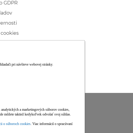
 o GDPR
ladov
vernosti
 cookies
ľské
ké konanie
RS
Viac informácií