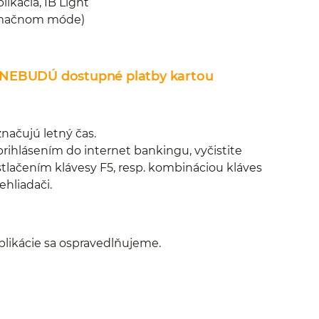
likácia, IB Light
formačnom móde)
0* NEBUDÚ dostupné platby kartou
načujú letný čas.
rihlásením do internet bankingu, vyčistite
stlačením klávesy F5, resp. kombináciou kláves
hliadači.
likácie sa ospravedlňujeme.