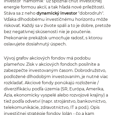
Investor "námorník" už spoznal chuť investičnej
energie formou akcií, a tak hľadá nové príležitosti.
Stáva sa z neho
dynamický investor
"dobrodruh".
Vďaka dlhodobému investičnému horizontu môže
riskovať. Každý sa v živote spáli a to je dobre, pretože
bez negatívnej skúsenosti nie je poučenie.
Prekonanie prekážok umocňuje radosť, s ktorou
oslavujete dosiahnutý úspech.
Vývoj grafov akciových fondov má podobu
plameňov. Zisk v akciových fondoch posilnite a
zabezpečte investovaným časom. Dobrodružstvo,
podložené dlhodobým investovaním, je nutné viac
rozkladať. Akciové fondy ponúkajú rozloženie /
diverzifikáciu podľa územia (SR, Európa, Amerika,
Ázia, ekonomicky vyspelé alebo rozvojové krajiny) a
tiež podľa odvetví (napr. strojárstvo, bankovníctvo,
telekomunikácie, zdravotníctvo, IT a pod.). Opis
investičnej stratégie fondov (plán - čo a kam