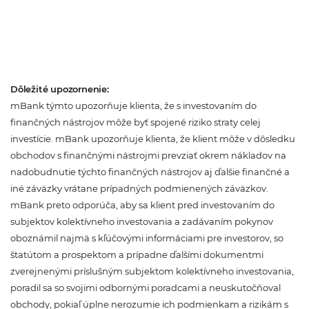
Dôležité upozornenie:
mBank týmto upozorňuje klienta, že s investovaním do
finančných nástrojov môže byť spojené riziko straty celej
investície. mBank upozorňuje klienta, že klient môže v dôsledku
obchodov s finančnými nástrojmi prevziať okrem nákladov na
nadobudnutie týchto finančných nástrojov aj ďalšie finančné a
iné záväzky vrátane prípadných podmienených záväzkov.
mBank preto odporúča, aby sa klient pred investovaním do
subjektov kolektívneho investovania a zadávaním pokynov
oboznámil najmä s kľúčovými informáciami pre investorov, so
štatútom a prospektom a prípadne ďalšími dokumentmi
zverejnenými príslušným subjektom kolektívneho investovania,
poradil sa so svojimi odbornými poradcami a neuskutočňoval
obchody, pokiaľ úplne nerozumie ich podmienkam a rizikám s