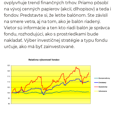
ovplyvňuje trend finančných trhov. Priamo pôsobí
na vývoj cenných papierov (akcií, dlhopisov) a teda i
fondov. Predstavte si, že letíte balónom. Ste závislí
na smere vetra, aj na tom, ako je balón riadený.
Vietor sú informácie a ten kto riadi balón je správca
fondu, rozhodujúci, ako s prostriedkami bude
nakladať. Výber investičnej stratégie a typu fondu
určuje, ako má byť zainvestované.