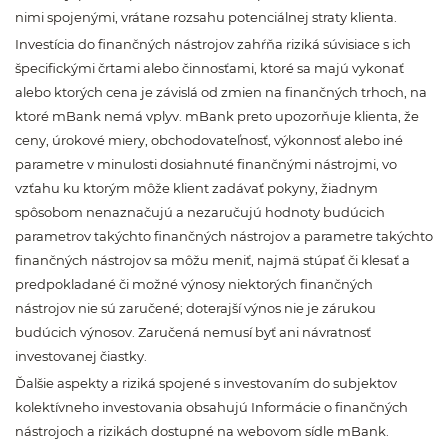
nimi spojenými, vrátane rozsahu potenciálnej straty klienta.
Investícia do finančných nástrojov zahŕňa riziká súvisiace s ich
špecifickými črtami alebo činnosťami, ktoré sa majú vykonať
alebo ktorých cena je závislá od zmien na finančných trhoch, na
ktoré mBank nemá vplyv. mBank preto upozorňuje klienta, že
ceny, úrokové miery, obchodovateľnosť, výkonnosť alebo iné
parametre v minulosti dosiahnuté finančnými nástrojmi, vo
vzťahu ku ktorým môže klient zadávať pokyny, žiadnym
spôsobom nenaznačujú a nezaručujú hodnoty budúcich
parametrov takýchto finančných nástrojov a parametre takýchto
finančných nástrojov sa môžu meniť, najmä stúpať či klesať a
predpokladané či možné výnosy niektorých finančných
nástrojov nie sú zaručené; doterajší výnos nie je zárukou
budúcich výnosov. Zaručená nemusí byť ani návratnosť
investovanej čiastky.
Ďalšie aspekty a riziká spojené s investovaním do subjektov
kolektívneho investovania obsahujú Informácie o finančných
nástrojoch a rizikách dostupné na webovom sídle mBank.