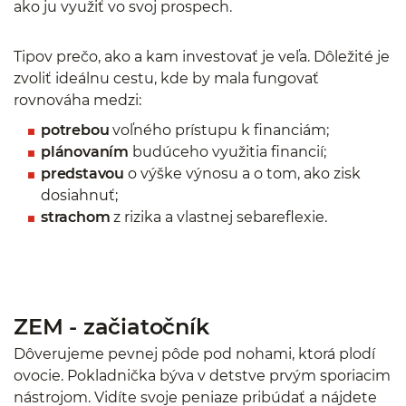
ako ju využiť vo svoj prospech.
Tipov prečo, ako a kam investovať je veľa. Dôležité je
zvoliť ideálnu cestu, kde by mala fungovať
rovnováha medzi:
potrebou
voľného prístupu k financiám;
plánovaním
budúceho využitia financií;
predstavou
o výške výnosu a o tom, ako zisk
dosiahnuť;
strachom
z rizika a vlastnej sebareflexie.
ZEM - začiatočník
Dôverujeme pevnej pôde pod nohami, ktorá plodí
ovocie. Pokladnička býva v detstve prvým sporiacim
nástrojom. Vidíte svoje peniaze pribúdať a nájdete