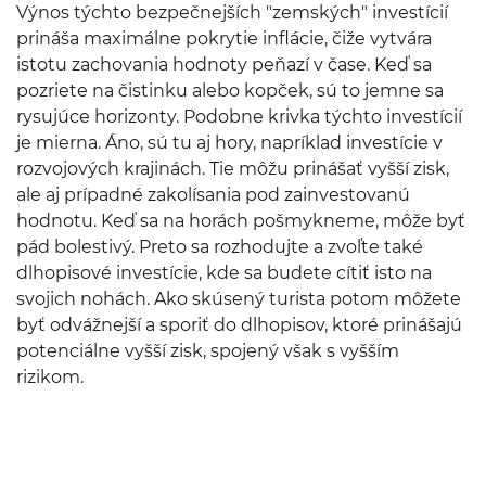
Výnos týchto bezpečnejších "zemských" investícií
prináša maximálne pokrytie inflácie, čiže vytvára
istotu zachovania hodnoty peňazí v čase. Keď sa
pozriete na čistinku alebo kopček, sú to jemne sa
rysujúce horizonty. Podobne krivka týchto investícií
je mierna. Áno, sú tu aj hory, napríklad investície v
rozvojových krajinách. Tie môžu prinášať vyšší zisk,
ale aj prípadné zakolísania pod zainvestovanú
hodnotu. Keď sa na horách pošmykneme, môže byť
pád bolestivý. Preto sa rozhodujte a zvoľte také
dlhopisové investície, kde sa budete cítiť isto na
svojich nohách. Ako skúsený turista potom môžete
byť odvážnejší a sporiť do dlhopisov, ktoré prinášajú
potenciálne vyšší zisk, spojený však s vyšším
rizikom.