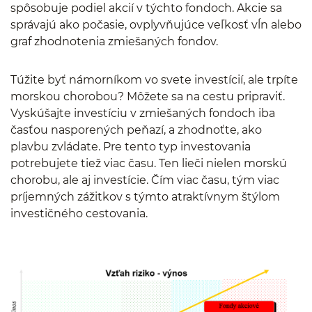
spôsobuje podiel akcií v týchto fondoch. Akcie sa
správajú ako počasie, ovplyvňujúce veľkosť vĺn alebo
graf zhodnotenia zmiešaných fondov.
Túžite byť námorníkom vo svete investícií, ale trpíte
morskou chorobou? Môžete sa na cestu pripraviť.
Vyskúšajte investíciu v zmiešaných fondoch iba
časťou nasporených peňazí, a zhodnoťte, ako
plavbu zvládate. Pre tento typ investovania
potrebujete tiež viac času. Ten lieči nielen morskú
chorobu, ale aj investície. Čím viac času, tým viac
príjemných zážitkov s týmto atraktívnym štýlom
investičného cestovania.