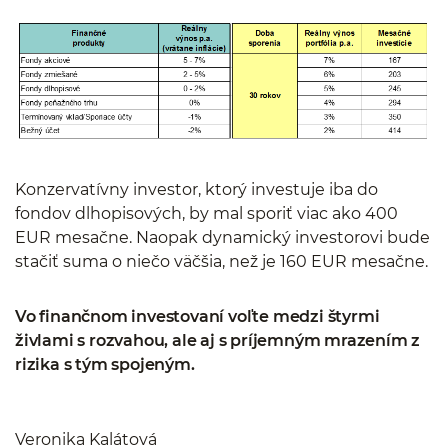
Konzervatívny investor, ktorý investuje iba do
fondov dlhopisových, by mal sporiť viac ako 400
EUR mesačne. Naopak dynamický investorovi bude
stačiť suma o niečo väčšia, než je 160 EUR mesačne.
Vo finančnom investovaní voľte medzi štyrmi
živlami s rozvahou, ale aj s príjemným mrazením z
rizika s tým spojeným.
Veronika Kalátová