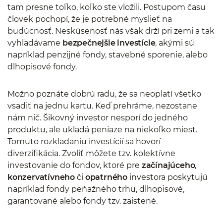
tam presne toľko, koľko ste vložili. Postupom času
človek pochopí, že je potrebné myslieť na
budúcnosť. Neskúsenosť nás však drží pri zemi a tak
vyhľadávame
bezpečnejšie investície
, akými sú
napríklad penzijné fondy, stavebné sporenie, alebo
dlhopisové fondy.
Možno poznáte dobrú radu, že sa neoplatí všetko
vsadiť na jednu kartu. Keď prehráme, nezostane
nám nič. Šikovný investor nesporí do jedného
produktu, ale ukladá peniaze na niekoľko miest.
Tomuto rozkladaniu investícií sa hovorí
diverzifikácia. Zvoliť môžete tzv. kolektívne
investovanie do fondov, ktoré pre
začínajúceho
,
konzervatívneho
či
opatrného
investora poskytujú
napríklad fondy peňažného trhu, dlhopisové,
garantované alebo fondy tzv. zaistené.