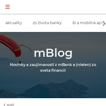
Preskočiť navigáciu a prejsť na obsah
INDIVIDUÁLNI
prihlásenie
ZÁKAZNÍCI
aktuality
zo života banky
ib a mobilná aplik
mBlog
Novinky a zaujímavosti z mBank a (nielen) zo
sveta financií
späť