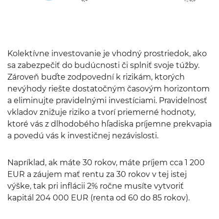
Kolektívne investovanie je vhodný prostriedok, ako
sa zabezpečiť do budúcnosti či splniť svoje túžby.
Zároveň buďte zodpovední k rizikám, ktorých
nevýhody riešte dostatočným časovým horizontom
a eliminujte pravidelnými investíciami. Pravidelnosť
vkladov znižuje riziko a tvorí priemerné hodnoty,
ktoré vás z dlhodobého hľadiska príjemne prekvapia
a povedú vás k investičnej nezávislosti.
Napríklad, ak máte 30 rokov, máte príjem cca 1 200
EUR a záujem mať rentu za 30 rokov v tej istej
výške, tak pri inflácii 2% ročne musíte vytvoriť
kapitál 204 000 EUR (renta od 60 do 85 rokov).