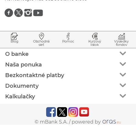
Znajdź nas na facebooku
Znajdź nas na twitterze
Znajdź nas na instagramie
Znajdź nas na youtube
Prejsť na začiatok stránky
Preskočiť na začiatok obsahu
Blog
Obchodná
Pomoc
Kurzový
Výsledky
sieť
lístok
fondov
O banke
Naša ponuka
Bezkontaktné platby
Dokumenty
Kalkulačky
© mBank S.A. /
powered by