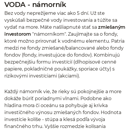
VODA - námorník
Bez vody neprežijeme viac ako 5 dní. Už ste
vyskúšali bezpečné vody investovania a túžite sa
vydať na more. Máte našliapnuté stať sa
zmiešaným
investorom
"námorníkom". Zaujímajte sa o fondy,
ktoré možno prirovnať k vodnému elementu. Patria
medzi ne fondy zmiešané/balancované alebo fondy
fondov (fondy, investujúce do fondov). Kombinujú
bezpečnejšiu formu investícií (dlhopisové cenné
papiere, pokladničné poukážky, sporiace účty) s
rizikovými investíciami (akciami).
Každý námorník vie, že rieky sú pokojnejšie a more
dokáže búriť poriadnymi vlnami. Podobne ako
hladina mora či oceánu sa pohybuje aj krivka
investičného výnosu zmiešaných fondov. Hodnota
investície kolíše - stúpa a klesá podľa vývoja
finančného trhu. Vyššie rozmedzie kolísania