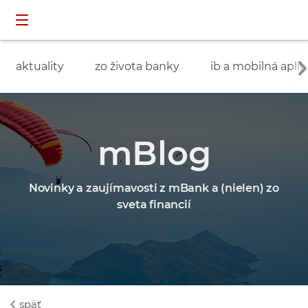
Preskočiť navigáciu a prejsť na obsah
INDIVIDUÁLNI
prihlásenie
ZÁKAZNÍCI
aktuality
zo života banky
ib a mobilná aplik
mBlog
Novinky a zaujímavosti z mBank a (nielen) zo
sveta financií
späť