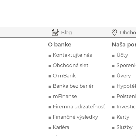
Prejsť na začiatok stránky
Preskočiť na začiatok obsahu
Blog
Obcho
O banke
Naša po
Kontaktujte nás
Účty
Obchodná sieť
Sporeni
O mBank
Úvery
Banka bez bariér
Hypoté
mFinanse
Poisten
Firemná udržateľnosť
Investíc
Finančné výsledky
Karty
Kariéra
Služby