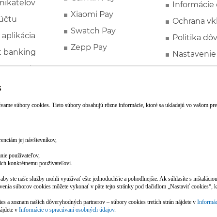
nikateľov
Informácie
Xiaomi Pay
účtu
Ochrana vk
Swatch Pay
 aplikácia
Politika dô
Zepp Pay
t banking
Nastavenie
ne ponuky
Spotrebite
rozhodcovs
FATCA a C
Založte si účet pohodlne z mobilu