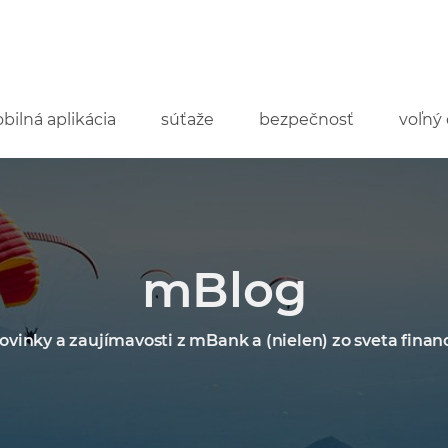
bilná aplikácia
súťaže
bezpečnosť
voľný 
mBlog
ovinky a zaujímavosti z mBank a (nielen) zo sveta financ