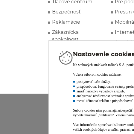
Tlačové centrum
Pre pod
Bezpečnosť
Presun 
Reklamácie
Mobilná
Zákaznícka
Interne
spokojnosť
Špeciál