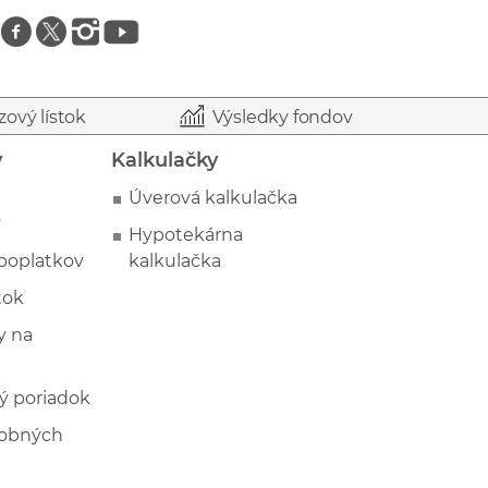
Znajdź nas na facebooku
Znajdź nas na twitterze
Znajdź nas na instagramie
Znajdź nas na youtube
zový lístok
Výsledky fondov
y
Kalkulačky
Úverová kalkulačka
y
Hypotekárna
poplatkov
kalkulačka
tok
 na
ý poriadok
sobných