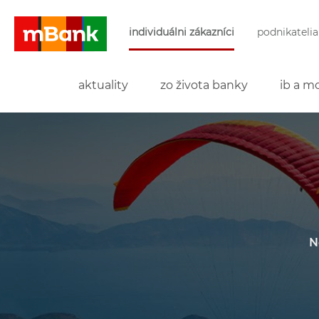
Preskočiť navigáciu a prejsť na obsah
individuálni zákazníci
podnikatelia
mBank
aktuality
zo života banky
ib a mo
N