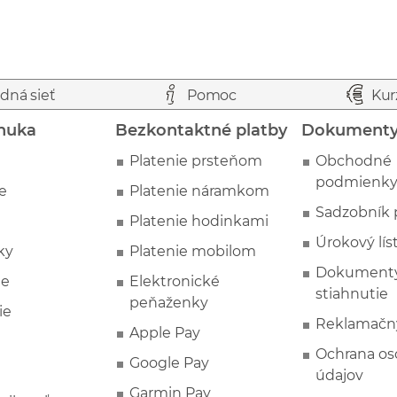
dná sieť
Pomoc
Kur
nuka
Bezkontaktné platby
Dokument
Platenie prsteňom
Obchodné
podmienk
e
Platenie náramkom
Sadzobník 
Platenie hodinkami
Úrokový lís
ky
Platenie mobilom
Dokumenty
ie
Elektronické
stiahnutie
peňaženky
ie
Reklamačn
Apple Pay
Ochrana o
Google Pay
údajov
Garmin Pay