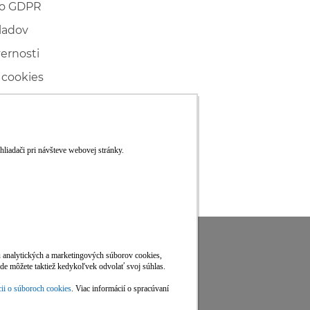
 o GDPR
ladov
vernosti
 cookies
ľské
ké konanie
RS
Viac informácií