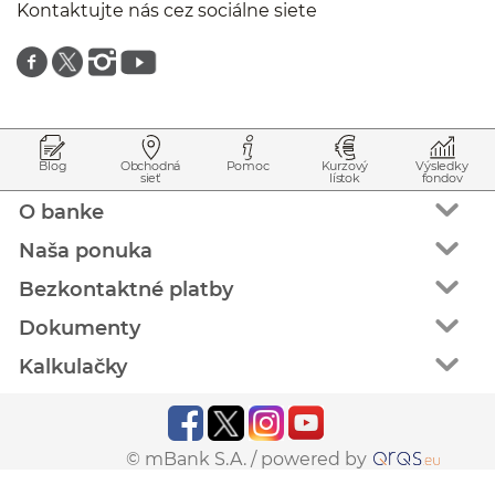
Kontaktujte nás cez sociálne siete
Znajdź nas na facebooku
Znajdź nas na twitterze
Znajdź nas na instagramie
Znajdź nas na youtube
Prejsť na začiatok stránky
Preskočiť na začiatok obsahu
Blog
Obchodná
Pomoc
Kurzový
Výsledky
sieť
lístok
fondov
O banke
Naša ponuka
Bezkontaktné platby
Dokumenty
Kalkulačky
© mBank S.A. /
powered by