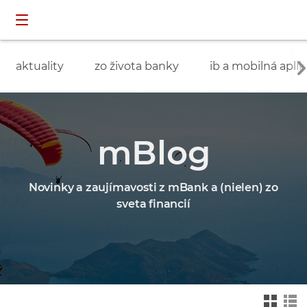
Preskočiť navigáciu a prejsť na obsah
INDIVIDUÁLNI
prihlásenie
ZÁKAZNÍCI
aktuality
zo života banky
ib a mobilná aplik
mBlog
Novinky a zaujímavosti z mBank a (nielen) zo
sveta financií
Zmień na widok ka
Zmień na
felkowy
widok drz
ewa