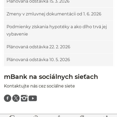
Plánovaná odstávka 15. 3. 2026
Zmeny v zmluvnej dokumentácii od 1. 6. 2026
Podmienky získania hypotéky a ako dlho trvá jej
vybavenie
Plánovaná odstávka 22. 2. 2026
Plánovaná odstávka 10. 5. 2026
mBank na sociálnych sieťach
Kontaktujte nás cez sociálne siete
Znajdź nas na facebooku
Znajdź nas na twitterze
Znajdź nas na instagramie
Znajdź nas na youtube
Prejsť na začiatok stránky
Preskočiť na začiatok obsahu