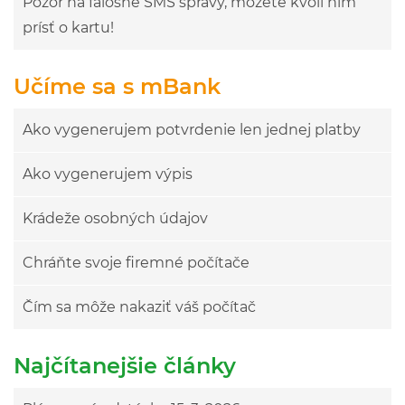
Pozor na falošné SMS správy, môžete kvôli nim
prísť o kartu!
Učíme sa s mBank
Ako vygenerujem potvrdenie len jednej platby
Ako vygenerujem výpis
Krádeže osobných údajov
Chráňte svoje firemné počítače
Čím sa môže nakaziť váš počítač
Najčítanejšie články