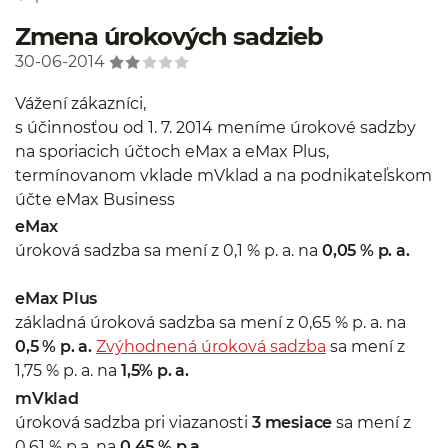
Zmena úrokových sadzieb
30-06-2014
Vážení zákazníci,
s účinnosťou od 1. 7. 2014 meníme úrokové sadzby
na sporiacich účtoch eMax a eMax Plus,
termínovanom vklade mVklad a na podnikateľskom
účte eMax Business
eMax
úroková sadzba sa mení z 0,1 % p. a. na
0,05 % p. a.
eMax Plus
základná úroková sadzba sa mení z 0,65 % p. a. na
0,5 % p. a.
Zvýhodnená úroková sadzba
sa mení z
1,75 % p. a. na
1,5% p. a.
mVklad
úroková sadzba pri viazanosti
3 mesiace
sa mení z
0,61 % p.a. na
0,45 % p.a.