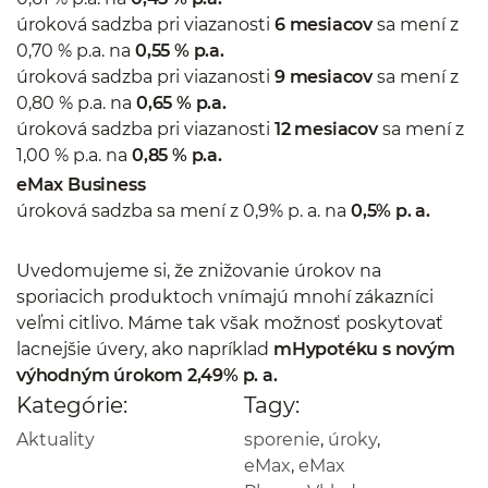
úroková sadzba pri viazanosti
6 mesiacov
sa mení z
0,70 % p.a. na
0,55 % p.a.
úroková sadzba pri viazanosti
9 mesiacov
sa mení z
0,80 % p.a. na
0,65 % p.a.
úroková sadzba pri viazanosti
12 mesiacov
sa mení z
1,00 % p.a. na
0,85 % p.a.
eMax Business
úroková sadzba sa mení z 0,9% p. a. na
0,5% p. a.
Uvedomujeme si, že znižovanie úrokov na
sporiacich produktoch vnímajú mnohí zákazníci
veľmi citlivo. Máme tak však možnosť poskytovať
lacnejšie úvery, ako napríklad
mHypotéku s novým
výhodným úrokom 2,49% p. a.
Kategórie:
Tagy:
Aktuality
sporenie
,
úroky
,
eMax
,
eMax