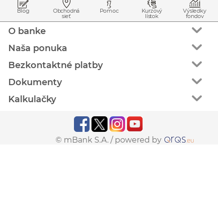
Blog
Obchodná
Pomoc
Kurzový
Výsledky
sieť
lístok
fondov
O banke
Naša ponuka
Bezkontaktné platby
Dokumenty
Kalkulačky
© mBank S.A. /
powered by