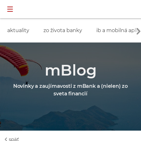
Preskočiť navigáciu a prejsť na obsah
INDIVIDUÁLNI
prihlásenie
ZÁKAZNÍCI
aktuality
zo života banky
ib a mobilná aplik
mBlog
Novinky a zaujímavosti z mBank a (nielen) zo
sveta financií
späť