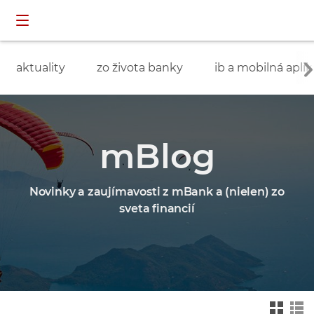
Preskočiť navigáciu a prejsť na obsah
INDIVIDUÁLNI
prihlásenie
ZÁKAZNÍCI
aktuality
zo života banky
ib a mobilná aplik
mBlog
Novinky a zaujímavosti z mBank a (nielen) zo
sveta financií
Zmień na widok ka
Zmień na
felkowy
widok drz
ewa