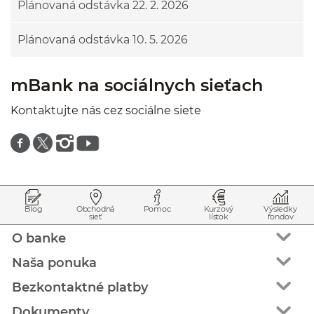
Plánovaná odstávka 22. 2. 2026
Plánovaná odstávka 10. 5. 2026
mBank na sociálnych sieťach
Kontaktujte nás cez sociálne siete
Znajdź nas na facebooku
Znajdź nas na twitterze
Znajdź nas na instagramie
Znajdź nas na youtube
Prejsť na začiatok stránky
Preskočiť na začiatok obsahu
Blog
Obchodná
Pomoc
Kurzový
Výsledky
sieť
lístok
fondov
O banke
Naša ponuka
Bezkontaktné platby
Dokumenty