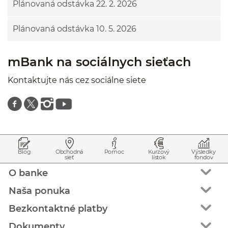
Plánovaná odstávka 22. 2. 2026
Plánovaná odstávka 10. 5. 2026
mBank na sociálnych sieťach
Kontaktujte nás cez sociálne siete
Znajdź nas na facebooku
Znajdź nas na twitterze
Znajdź nas na instagramie
Znajdź nas na youtube
Prejsť na začiatok stránky
Preskočiť na začiatok obsahu
Blog
Obchodná
Pomoc
Kurzový
Výsledky
sieť
lístok
fondov
O banke
Naša ponuka
Bezkontaktné platby
Dokumenty