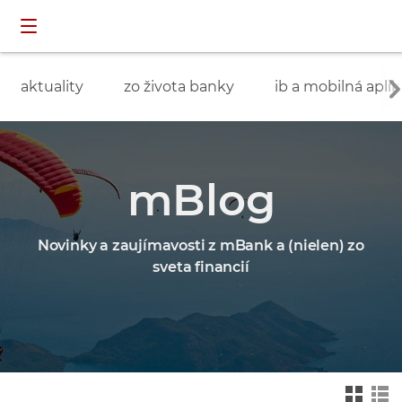
Preskočiť navigáciu a prejsť na obsah
INDIVIDUÁLNI
prihlásenie
ZÁKAZNÍCI
aktuality
zo života banky
ib a mobilná aplik
mBlog
Novinky a zaujímavosti z mBank a (nielen) zo
sveta financií
Zmień na widok ka
Zmień na
felkowy
widok drz
ewa