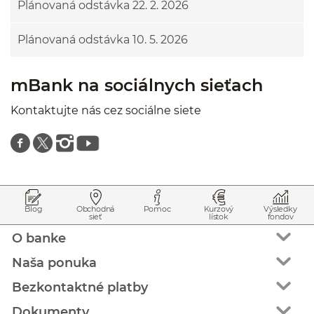
Plánovaná odstávka 22. 2. 2026
Plánovaná odstávka 10. 5. 2026
mBank na sociálnych sieťach
Kontaktujte nás cez sociálne siete
Znajdź nas na facebooku
Znajdź nas na twitterze
Znajdź nas na instagramie
Znajdź nas na youtube
Prejsť na začiatok stránky
Preskočiť na začiatok obsahu
Blog
Obchodná
Pomoc
Kurzový
Výsledky
sieť
lístok
fondov
O banke
Naša ponuka
Bezkontaktné platby
Dokumenty