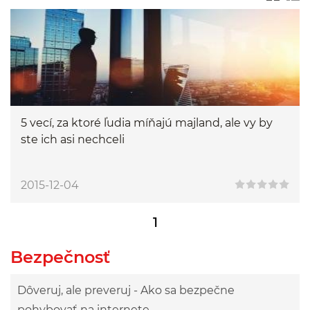
5 vecí, za ktoré ľudia míňajú majland, ale vy by
ste ich asi nechceli
2015-12-04
1
Bezpečnosť
Dôveruj, ale preveruj - Ako sa bezpečne
pohybovať na internete