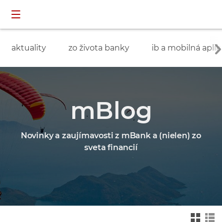
Preskočiť navigáciu a prejsť na obsah
INDIVIDUÁLNI
prihlásenie
ZÁKAZNÍCI
aktuality
zo života banky
ib a mobilná aplik
mBlog
Novinky a zaujímavosti z mBank a (nielen) zo
sveta financií
Zmień na widok ka
Zmień na
felkowy
widok drz
ewa