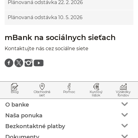
Plánovaná odstávka 22. 2. 2026
Plánovaná odstávka 10. 5. 2026
mBank na sociálnych sieťach
Kontaktujte nás cez sociálne siete
Znajdź nas na facebooku
Znajdź nas na twitterze
Znajdź nas na instagramie
Znajdź nas na youtube
Prejsť na začiatok stránky
Preskočiť na začiatok obsahu
Blog
Obchodná
Pomoc
Kurzový
Výsledky
sieť
lístok
fondov
O banke
Naša ponuka
Bezkontaktné platby
Dokumenty