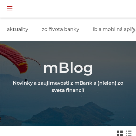
Preskočiť navigáciu a prejsť na obsah
INDIVIDUÁLNI
prihlásenie
ZÁKAZNÍCI
aktuality
zo života banky
ib a mobilná aplik
mBlog
Novinky a zaujímavosti z mBank a (nielen) zo
sveta financií
Zmień na widok ka
Zmień na
felkowy
widok drz
ewa