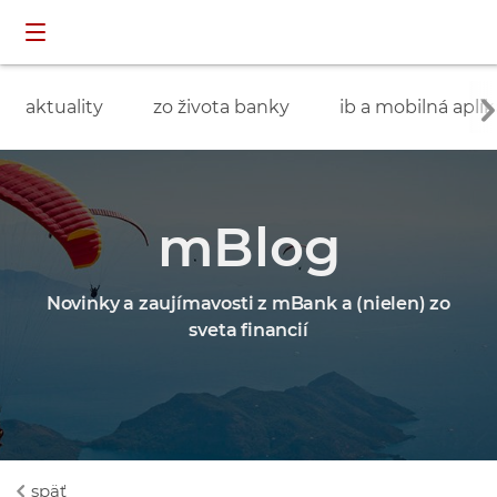
Preskočiť navigáciu a prejsť na obsah
INDIVIDUÁLNI
prihlásenie
ZÁKAZNÍCI
aktuality
zo života banky
ib a mobilná aplik
mBlog
Novinky a zaujímavosti z mBank a (nielen) zo
sveta financií
späť