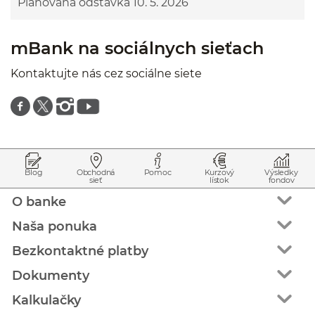
Plánovaná odstávka 10. 5. 2026
mBank na sociálnych sieťach
Kontaktujte nás cez sociálne siete
Znajdź nas na facebooku
Znajdź nas na twitterze
Znajdź nas na instagramie
Znajdź nas na youtube
Prejsť na začiatok stránky
Preskočiť na začiatok obsahu
Blog
Obchodná
Pomoc
Kurzový
Výsledky
sieť
lístok
fondov
O banke
Naša ponuka
Bezkontaktné platby
Dokumenty
Kalkulačky