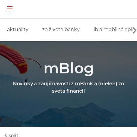
Preskočiť navigáciu a prejsť na obsah
INDIVIDUÁLNI
prihlásenie
ZÁKAZNÍCI
aktuality
zo života banky
ib a mobilná aplik
mBlog
Novinky a zaujímavosti z mBank a (nielen) zo
sveta financií
späť