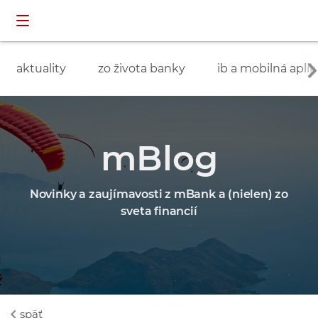
Preskočiť navigáciu a prejsť na obsah
INDIVIDUÁLNI
prihlásenie
ZÁKAZNÍCI
aktuality
zo života banky
ib a mobilná aplik
mBlog
Novinky a zaujímavosti z mBank a (nielen) zo
sveta financií
späť