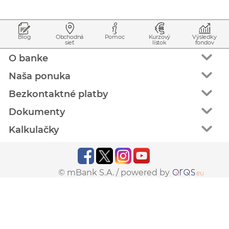
Prejsť na začiatok stránky
Preskočiť na začiatok obsahu
Blog
Obchodná
Pomoc
Kurzový
Výsledky
sieť
lístok
fondov
O banke
Naša ponuka
Bezkontaktné platby
Dokumenty
Kalkulačky
© mBank S.A. /
powered by