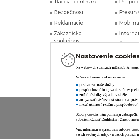
Tlačové centrum
Pre pod
Bezpečnosť
Presun 
Reklamácie
Mobilná
Zákaznícka
Interne
spokojnosť
Špeciál