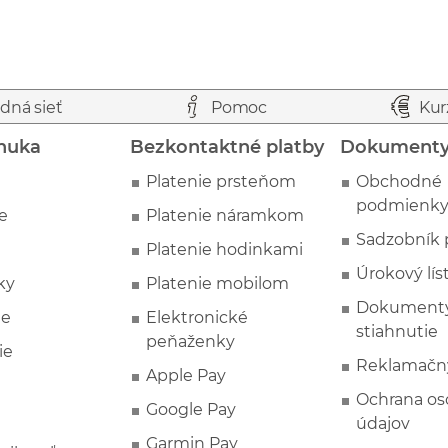
dná sieť
Pomoc
Kur
nuka
Bezkontaktné platby
Dokument
Platenie prsteňom
Obchodné
podmienk
e
Platenie náramkom
Sadzobník 
Platenie hodinkami
Úrokový lís
ky
Platenie mobilom
Dokumenty
ie
Elektronické
stiahnutie
peňaženky
ie
Reklamačn
Apple Pay
Ochrana o
Google Pay
údajov
Garmin Pay