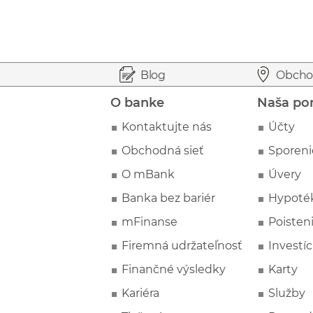
Prejsť na začiatok stránky
Preskočiť na začiatok obsahu
Blog
Obcho
O banke
Naša po
Kontaktujte nás
Účty
Obchodná sieť
Sporeni
O mBank
Úvery
Banka bez bariér
Hypoté
mFinanse
Poisten
Firemná udržateľnosť
Investíc
Finančné výsledky
Karty
Kariéra
Služby