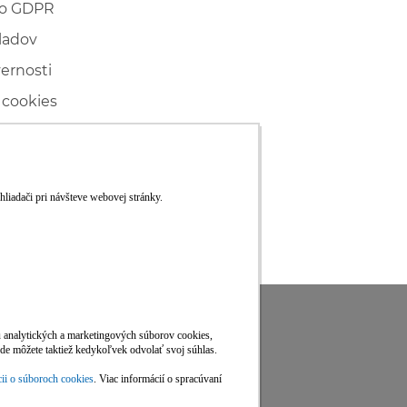
 o GDPR
ladov
vernosti
 cookies
ľské
ké konanie
RS
Viac informácií