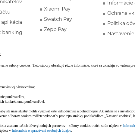
nikateľov
Informácie
Xiaomi Pay
účtu
Ochrana vk
Swatch Pay
 aplikácia
Politika dô
Zepp Pay
t banking
Nastavenie
ne ponuky
Spotrebite
rozhodcovs
FATCA a C
Založte si účet pohodlne z mobilu