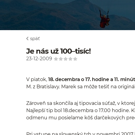
späť
Je nás už 100–tisíc!
23-12-2009
V piatok,
18. decembra o 17. hodine a 11. minú
M. z Bratislavy. Marek sa môže tešiť na origin
Zároveň sa skončila aj tipovacia súťaž, v ktor
Najlepší tip bol 18.decembra o 17.00 hodine.
odmenu mu posielame kôš darčekových pr
Pri vstupe na slovenský trh v novembri 2007