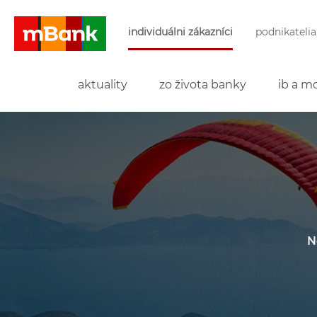
Preskočiť navigáciu a prejsť na obsah
individuálni zákazníci
podnikatelia
mBank
aktuality
zo života banky
ib a mo
N