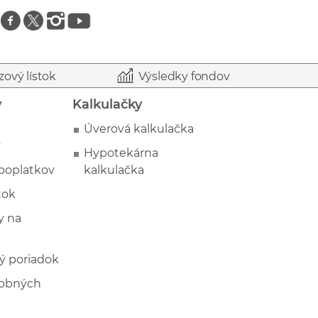
Znajdź nas na facebooku
Znajdź nas na twitterze
Znajdź nas na instagramie
Znajdź nas na youtube
zový lístok
Výsledky fondov
y
Kalkulačky
Úverová kalkulačka
y
Hypotekárna
poplatkov
kalkulačka
tok
 na
ý poriadok
sobných