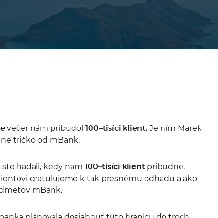
te
večer nám pribudol
100–tisíci klient.
Je ním Marek
álne tričko od mBank.
ej ste hádali, kedy nám
100–tisíci klient
pribudne.
 Klientovi gratulujeme k tak presnému odhadu a ako
edmetov mBank.
 banka plánovala dosiahnuť túto hranicu do troch