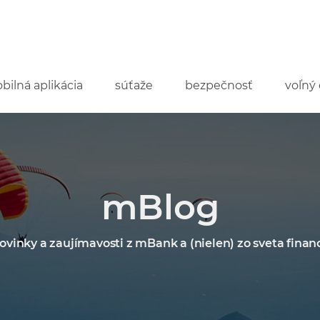
bilná aplikácia
súťaže
bezpečnosť
voľný 
mBlog
ovinky a zaujímavosti z mBank a (nielen) zo sveta financ