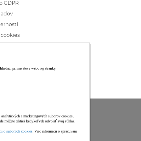
 o GDPR
ladov
vernosti
 cookies
ľské
ké konanie
RS
Viac informácií