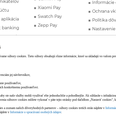
nikateľov
Informácie
Xiaomi Pay
účtu
Ochrana vk
Swatch Pay
 aplikácia
Politika dô
Zepp Pay
t banking
Nastavenie
ne ponuky
Spotrebite
rozhodcovs
FATCA a C
Založte si účet pohodlne z mobilu