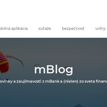
bilná aplikácia
súťaže
bezpečnosť
voľný 
mBlog
ovinky a zaujímavosti z mBank a (nielen) zo sveta financ