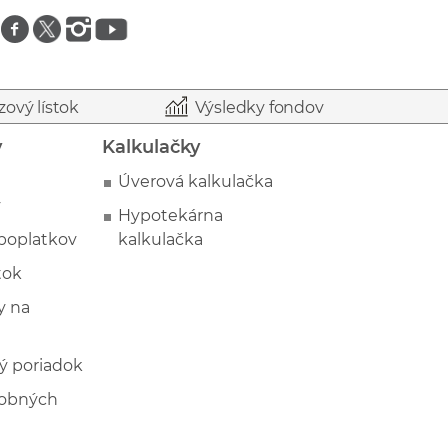
Znajdź nas na facebooku
Znajdź nas na twitterze
Znajdź nas na instagramie
Znajdź nas na youtube
zový lístok
Výsledky fondov
y
Kalkulačky
Úverová kalkulačka
y
Hypotekárna
poplatkov
kalkulačka
tok
 na
ý poriadok
sobných