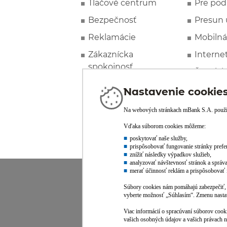
Tlačové centrum
Pre pod
Bezpečnosť
Presun 
Reklamácie
Mobilná
Zákaznícka
Interne
spokojnosť
Špeciál