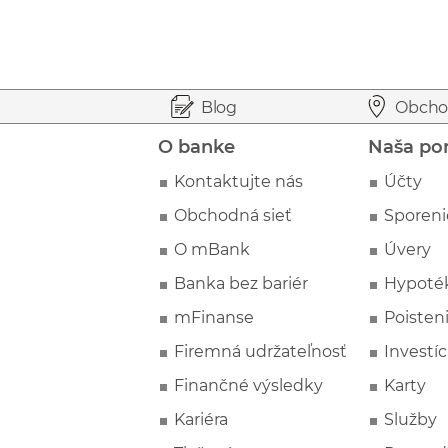
Prejsť na začiatok stránky
Preskočiť na začiatok obsahu
Blog
Obcho
O banke
Naša po
Kontaktujte nás
Účty
Obchodná sieť
Sporeni
O mBank
Úvery
Banka bez bariér
Hypoté
mFinanse
Poisten
Firemná udržateľnosť
Investíc
Finančné výsledky
Karty
Kariéra
Služby