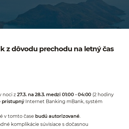
 z dôvodu prechodu na letný čas
v noci z
27.3. na 28.3. medzi 01:00 - 04:00
(2 hodiny
 prístupný
Internet Banking mBank, systém
né v tomto čase
budú autorizované
.
dné komplikácie súvisiace s dočasnou