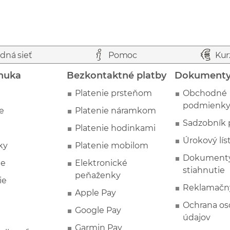
dná sieť
Pomoc
Kur
nuka
Bezkontaktné platby
Dokument
Platenie prsteňom
Obchodné
podmienk
e
Platenie náramkom
Sadzobník 
Platenie hodinkami
Úrokový lís
ky
Platenie mobilom
Dokumenty
ie
Elektronické
stiahnutie
peňaženky
ie
Reklamačn
Apple Pay
Ochrana o
Google Pay
údajov
Garmin Pay