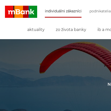
Preskočiť navigáciu a prejsť na obsah
individuálni zákazníci
podnikatelia
mBank
aktuality
zo života banky
ib a mo
N