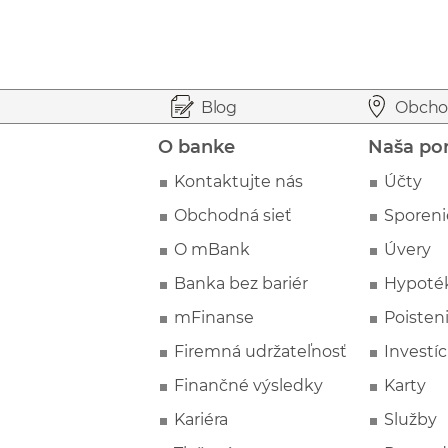
Prejsť na začiatok stránky
Preskočiť na začiatok obsahu
Blog
Obcho
O banke
Naša po
Kontaktujte nás
Účty
Obchodná sieť
Sporeni
O mBank
Úvery
Banka bez bariér
Hypoté
mFinanse
Poisten
Firemná udržateľnosť
Investíc
Finančné výsledky
Karty
Kariéra
Služby