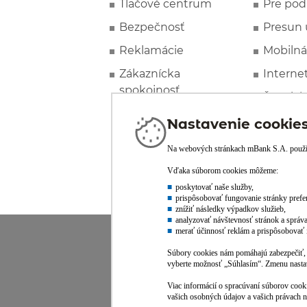
Tlačové centrum
Pre pod
Bezpečnosť
Presun 
Reklamácie
Mobilná
Zákaznícka
Interne
spokojnosť
Špeciál