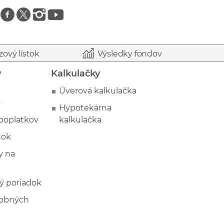
Znajdź nas na facebooku
Znajdź nas na twitterze
Znajdź nas na instagramie
Znajdź nas na youtube
zový lístok
Výsledky fondov
y
Kalkulačky
Úverová kalkulačka
y
Hypotekárna
poplatkov
kalkulačka
tok
 na
ý poriadok
sobných