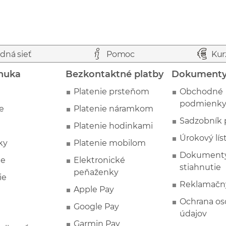
dná sieť
Pomoc
Kur
nuka
Bezkontaktné platby
Dokument
Platenie prsteňom
Obchodné
podmienk
e
Platenie náramkom
Sadzobník 
Platenie hodinkami
Úrokový lís
ky
Platenie mobilom
Dokumenty
ie
Elektronické
stiahnutie
peňaženky
ie
Reklamačn
Apple Pay
Ochrana o
Google Pay
údajov
Garmin Pay