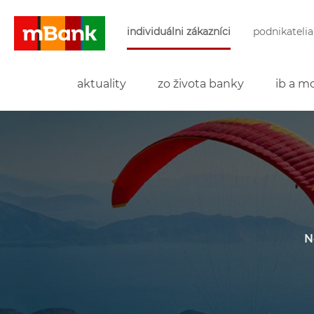
Preskočiť navigáciu a prejsť na obsah
individuálni zákazníci
podnikatelia
mBank
aktuality
zo života banky
ib a mo
N