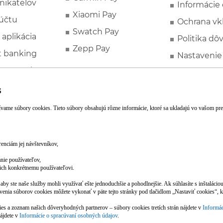
nikateľov
Informácie
Xiaomi Pay
účtu
Ochrana vk
Swatch Pay
 aplikácia
Politika dô
Zepp Pay
t banking
Nastavenie
ne ponuky
Spotrebite
rozhodcovs
FATCA a C
Založte si účet pohodlne z mobilu