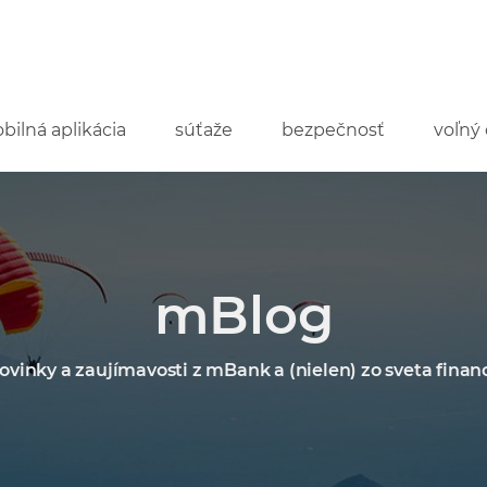
bilná aplikácia
súťaže
bezpečnosť
voľný 
mBlog
ovinky a zaujímavosti z mBank a (nielen) zo sveta financ