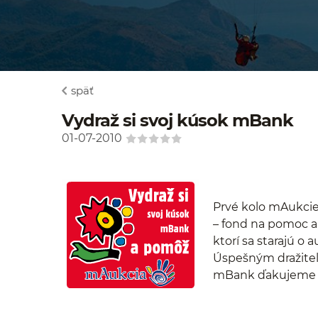
späť
Vydraž si svoj kúsok mBank
01-07-2010
Prvé kolo mAukcie 
– fond na pomoc a
ktorí sa starajú o a
Úspešným dražite
mBank ďakujeme a