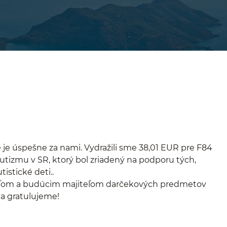
je úspešne za nami. Vydražili sme 38,01 EUR pre F84
utizmu v SR, ktorý bol zriadený na podporu tých,
utistické deti..
ľom a budúcim majiteľom darčekových predmetov
 gratulujeme!