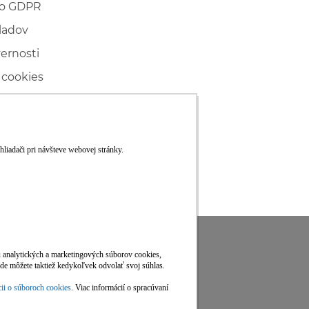
 o GDPR
ladov
vernosti
 cookies
ľské
ké konanie
RS
Viac informácií