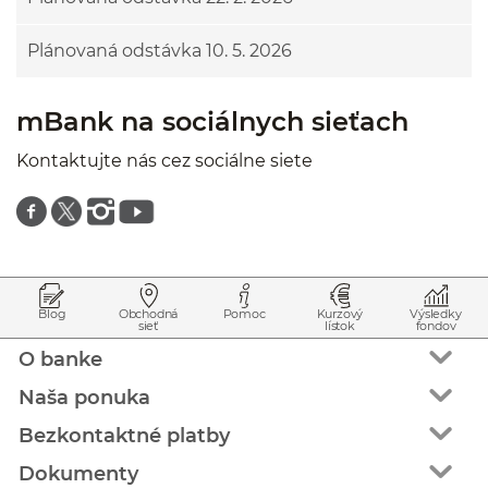
Plánovaná odstávka 10. 5. 2026
mBank na sociálnych sieťach
Kontaktujte nás cez sociálne siete
Znajdź nas na facebooku
Znajdź nas na twitterze
Znajdź nas na instagramie
Znajdź nas na youtube
Prejsť na začiatok stránky
Preskočiť na začiatok obsahu
Blog
Obchodná
Pomoc
Kurzový
Výsledky
sieť
lístok
fondov
O banke
Naša ponuka
Bezkontaktné platby
Dokumenty