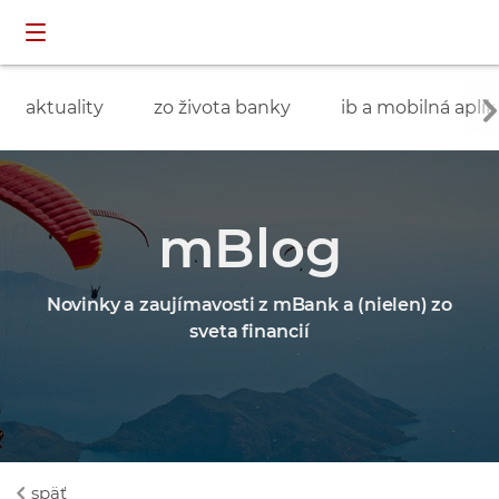
Preskočiť navigáciu a prejsť na obsah
INDIVIDUÁLNI
prihlásenie
ZÁKAZNÍCI
aktuality
zo života banky
ib a mobilná aplik
mBlog
Novinky a zaujímavosti z mBank a (nielen) zo
sveta financií
späť