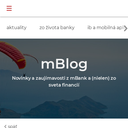
Preskočiť navigáciu a prejsť na obsah
INDIVIDUÁLNI
prihlásenie
ZÁKAZNÍCI
aktuality
zo života banky
ib a mobilná aplik
mBlog
Novinky a zaujímavosti z mBank a (nielen) zo
sveta financií
späť