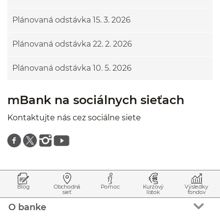
Plánovaná odstávka 15. 3. 2026
Plánovaná odstávka 22. 2. 2026
Plánovaná odstávka 10. 5. 2026
mBank na sociálnych sieťach
Kontaktujte nás cez sociálne siete
Znajdź nas na facebooku
Znajdź nas na twitterze
Znajdź nas na instagramie
Znajdź nas na youtube
Prejsť na začiatok stránky
Preskočiť na začiatok obsahu
Blog
Obchodná
Pomoc
Kurzový
Výsledky
sieť
lístok
fondov
O banke