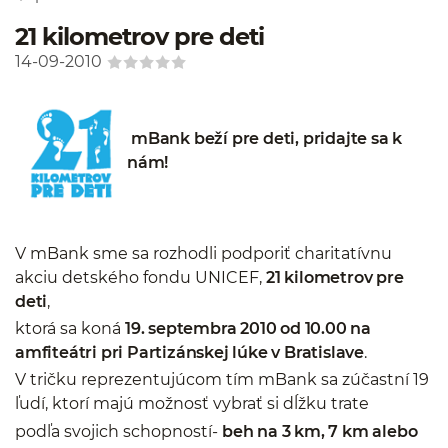
21 kilometrov pre deti
14-09-2010
mBank beží pre deti, pridajte sa k
nám!
V mBank sme sa rozhodli podporiť charitatívnu
akciu detského fondu UNICEF,
21 kilometrov pre
deti
,
ktorá sa koná
19. septembra 2010 od 10.00 na
amfiteátri pri Partizánskej lúke v Bratislave
.
V tričku reprezentujúcom tím mBank sa zúčastní 19
ľudí, ktorí majú možnosť vybrať si dĺžku trate
podľa svojich schopností-
beh na 3 km, 7 km alebo