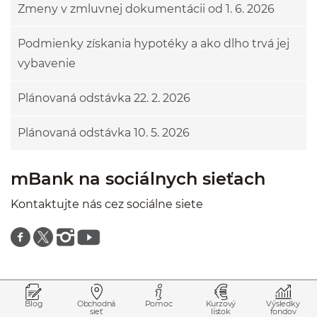
Zmeny v zmluvnej dokumentácii od 1. 6. 2026
Podmienky získania hypotéky a ako dlho trvá jej
vybavenie
Plánovaná odstávka 22. 2. 2026
Plánovaná odstávka 10. 5. 2026
mBank na sociálnych sieťach
Kontaktujte nás cez sociálne siete
Znajdź nas na facebooku
Znajdź nas na twitterze
Znajdź nas na instagramie
Znajdź nas na youtube
Prejsť na začiatok stránky
Preskočiť na začiatok obsahu
Blog
Obchodná
Pomoc
Kurzový
Výsledky
sieť
lístok
fondov