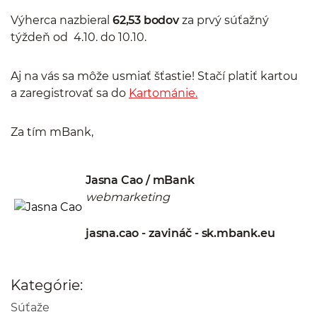
Výherca nazbieral
62,53 bodov
za prvý súťažný
týždeň od 4.10. do 10.10.
Aj na vás sa môže usmiať šťastie! Stačí platiť kartou
a zaregistrovať sa do
Kartománie.
Za tím mBank,
Jasna Cao / mBank
webmarketing
jasna.cao - zavináč - sk.mbank.eu
Kategórie:
Súťaže