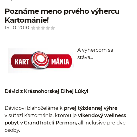
Poznáme meno prvého výhercu
Kartománie!
15-10-2010
A výhercom sa
stáva...
Dávid z Krásnohorskej Dlhej Lúky!
Dávidovi blahoželáme k
prvej týždennej výhre
v súťaži Kartománia, ktorou je
víkendový wellness
pobyt v Grand hoteli Permon,
all inclusive pre dve
osoby.