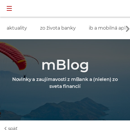
Preskočiť navigáciu a prejsť na obsah
INDIVIDUÁLNI
prihlásenie
ZÁKAZNÍCI
aktuality
zo života banky
ib a mobilná aplik
mBlog
Novinky a zaujímavosti z mBank a (nielen) zo
sveta financií
späť