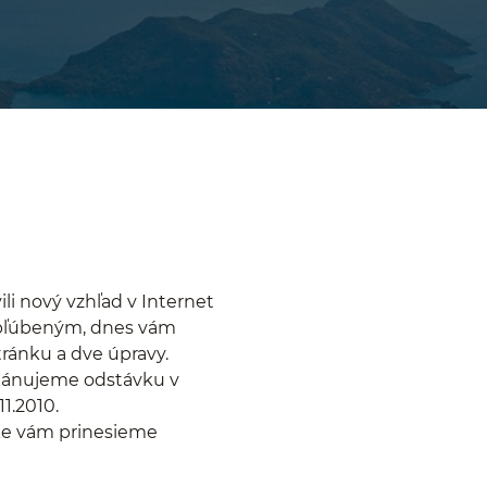
li nový vzhľad v Internet
 obľúbeným, dnes vám
ránku a dve úpravy.
plánujeme odstávku v
11.2010.
ke vám prinesieme