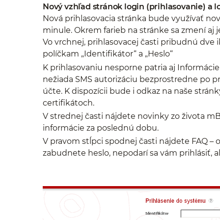
Nový vzhľad stránok login (prihlasovanie) a 
Nová prihlasovacia stránka bude využívať nov
minule. Okrem farieb na stránke sa zmení aj je
Vo vrchnej, prihlasovacej časti pribudnú dv
políčkam „Identifikátor“ a „Heslo“
K prihlasovaniu nesporne patria aj Informáci
nežiada SMS autorizáciu bezprostredne po pr
účte. K dispozícii bude i odkaz na naše stránk
certifikátoch.
V strednej časti nájdete novinky zo života m
informácie za poslednú dobu.
V pravom stĺpci spodnej časti nájdete FAQ – 
zabudnete heslo, nepodarí sa vám prihlásiť, a