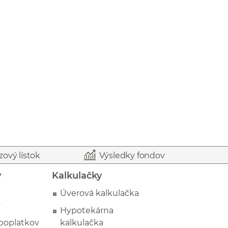
zový lístok
Výsledky fondov
y
Kalkulačky
Úverová kalkulačka
y
Hypotekárna
poplatkov
kalkulačka