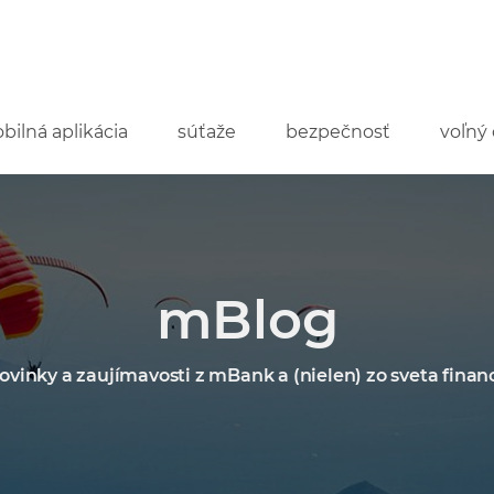
bilná aplikácia
súťaže
bezpečnosť
voľný 
mBlog
ovinky a zaujímavosti z mBank a (nielen) zo sveta financ