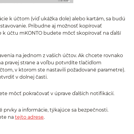
ikácie k účtom (viď ukážka dole) alebo kartám, sa budú
astavovanie. Pribudne aj možnosť kopírovať
ácie k účtu mKONTO budete môcť skopírovať na ďalší
avenia na jednom z vašich účtov. Ak chcete rovnako
 na pravej strane a voľbu potvrdíte tlačidlom
čtom, v ktorom ste nastavili požadované parametre).
vrdiť v dolnej časti.
te môcť pokračovať v úprave ďalších notifikácií.
 prvky a informácie, týkajúce sa bezpečnosti.
ete na
tejto adrese
.