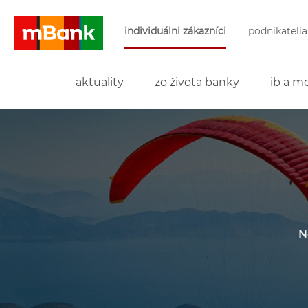
Preskočiť navigáciu a prejsť na obsah
individuálni zákazníci
podnikatelia
mBank
aktuality
zo života banky
ib a mo
N