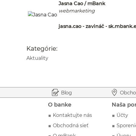
Jasna Cao / mBank
webmarketing
jasna.cao - zavináč - sk.mbank.
Kategórie:
Aktuality
Prejsť na začiatok stránky
Preskočiť na začiatok obsahu
Blog
Obcho
O banke
Naša po
Kontaktujte nás
Účty
Obchodná sieť
Sporeni
O mBank
Úvery