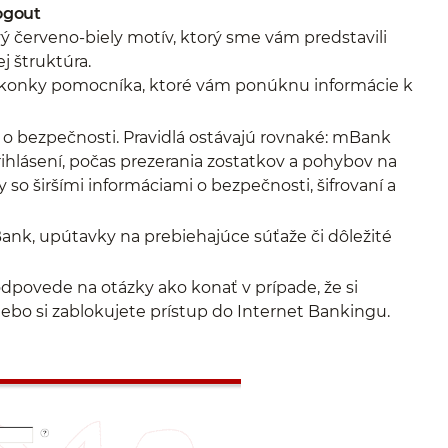
logout
ý červeno-biely motív, ktorý sme vám predstavili
j štruktúra.
e ikonky pomocníka, ktoré vám ponúknu informácie k
e o bezpečnosti. Pravidlá ostávajú rovnaké: mBank
ihlásení, počas prezerania zostatkov a pohybov na
y so širšími informáciami o bezpečnosti, šifrovaní a
Bank, upútavky na prebiehajúce súťaže či dôležité
odpovede na otázky ako konať v prípade, že si
lebo si zablokujete prístup do Internet Bankingu.