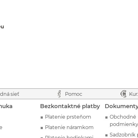
eu
dná sieť
Pomoc
Kur
nuka
Bezkontaktné platby
Dokument
Platenie prsteňom
Obchodné
podmienk
e
Platenie náramkom
Sadzobník 
Platenie hodinkami