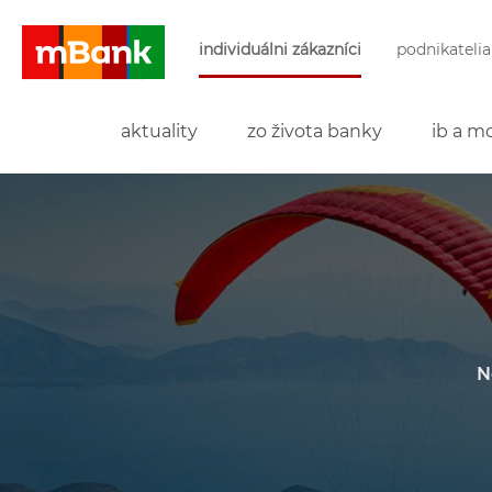
Preskočiť navigáciu a prejsť na obsah
individuálni zákazníci
podnikatelia
mBank
aktuality
zo života banky
ib a mo
N