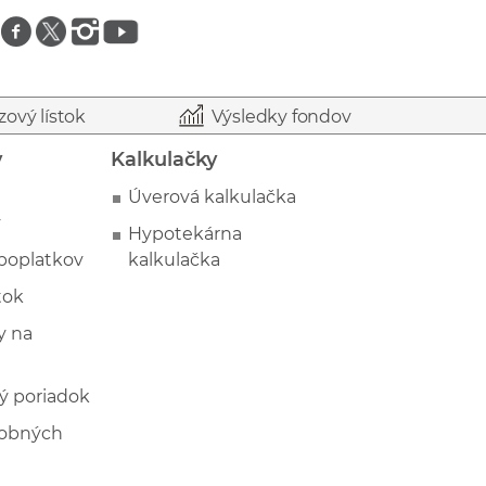
Znajdź nas na facebooku
Znajdź nas na twitterze
Znajdź nas na instagramie
Znajdź nas na youtube
zový lístok
Výsledky fondov
y
Kalkulačky
Úverová kalkulačka
y
Hypotekárna
poplatkov
kalkulačka
tok
 na
ý poriadok
sobných