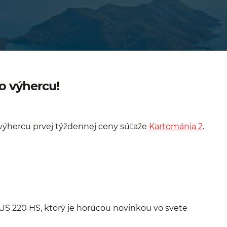
o výhercu!
výhercu prvej týždennej ceny súťaže
Kartománia 2
.
XUS 220 HS, ktorý je horúcou novinkou vo svete