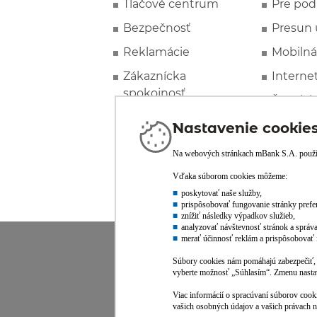
Tlačové centrum
Pre pod
Bezpečnosť
Presun 
Reklamácie
Mobilná
Zákaznícka
Interne
spokojnosť
Špeciál