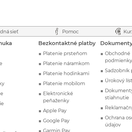
dná sieť
Pomoc
Kur
nuka
Bezkontaktné platby
Dokument
Platenie prsteňom
Obchodné
podmienk
e
Platenie náramkom
Sadzobník 
Platenie hodinkami
Úrokový lís
ky
Platenie mobilom
Dokumenty
ie
Elektronické
stiahnutie
peňaženky
ie
Reklamačn
Apple Pay
Ochrana o
Google Pay
údajov
Garmin Pay