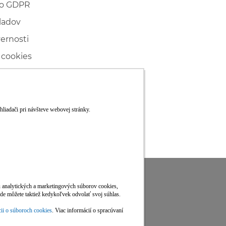
 o GDPR
ladov
vernosti
 cookies
ľské
ké konanie
RS
Viac informácií