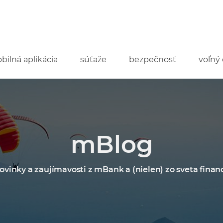
bilná aplikácia
súťaže
bezpečnosť
voľný 
mBlog
ovinky a zaujímavosti z mBank a (nielen) zo sveta financ