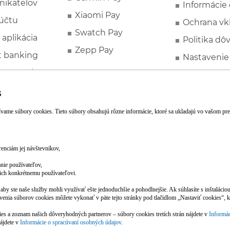
nikateľov
Informácie
Xiaomi Pay
účtu
Ochrana vk
Swatch Pay
 aplikácia
Politika dô
Zepp Pay
t banking
Nastavenie
ne ponuky
Spotrebite
rozhodcovs
FATCA a C
Založte si účet pohodlne z mobilu