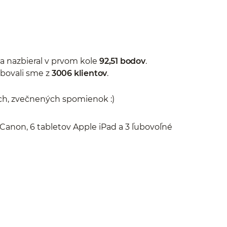
 a nazbieral v prvom kole
92,51 bodov
.
ebovali sme z
3006 klientov
.
ch, zvečnených spomienok :)
 Canon, 6 tabletov Apple iPad a 3 ľubovoľné