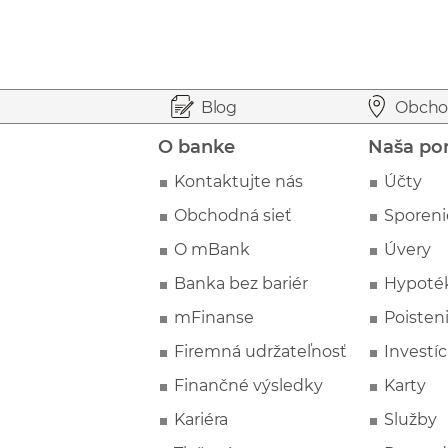
Prejsť na začiatok stránky
Preskočiť na začiatok obsahu
Blog
Obcho
O banke
Naša po
Kontaktujte nás
Účty
Obchodná sieť
Sporeni
O mBank
Úvery
Banka bez bariér
Hypoté
mFinanse
Poisten
Firemná udržateľnosť
Investíc
Finančné výsledky
Karty
Kariéra
Služby