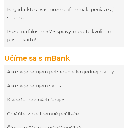
Brigáda, ktorá vás môže stáť nemalé peniaze aj
slobodu
Pozor na falošné SMS správy, môžete kvôli nim
prísť o kartu!
Učíme sa s mBank
Ako vygenerujem potvrdenie len jednej platby
Ako vygenerujem výpis
Krádeže osobných údajov
Chráňte svoje firemné počítače
Čím sa môže nakaziť váš počítač