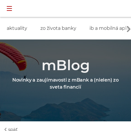
Preskočiť navigáciu a prejsť na obsah
INDIVIDUÁLNI
prihlásenie
ZÁKAZNÍCI
aktuality
zo života banky
ib a mobilná aplik
mBlog
Novinky a zaujímavosti z mBank a (nielen) zo
sveta financií
späť