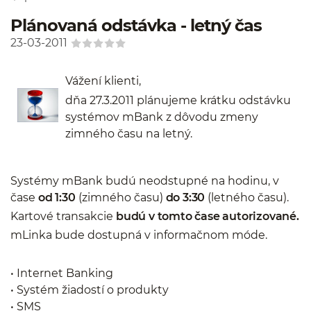
Plánovaná odstávka - letný čas
23-03-2011
Vážení klienti,
dňa 27.3.2011 plánujeme krátku odstávku
systémov mBank z dôvodu zmeny
zimného času na letný.
Systémy mBank budú neodstupné na hodinu, v
čase
od 1:30
(zimného času)
do 3:30
(letného času).
Kartové transakcie
budú v tomto čase autorizované.
mLinka bude dostupná v informačnom móde.
• Internet Banking
• Systém žiadostí o produkty
• SMS