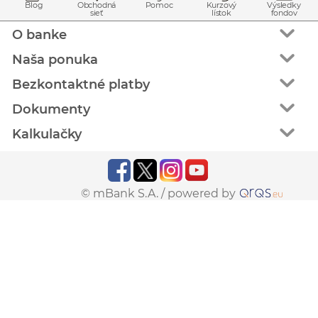
Blog
Obchodná
Pomoc
Kurzový
Výsledky
sieť
lístok
fondov
O banke
Naša ponuka
Bezkontaktné platby
Dokumenty
Kalkulačky
© mBank S.A. /
powered by