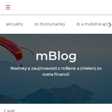
Preskočiť navigáciu a prejsť na obsah
INDIVIDUÁLNI
prihlásenie
ZÁKAZNÍCI
aktuality
zo života banky
ib a mobilná aplik
mBlog
Novinky a zaujímavosti z mBank a (nielen) zo
sveta financií
späť