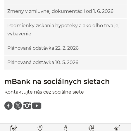
Zmeny v zmluvnej dokumentácii od 1. 6. 2026
Podmienky získania hypotéky a ako dlho trvá jej
vybavenie
Plánovaná odstávka 22. 2. 2026
Plánovaná odstávka 10. 5. 2026
mBank na sociálnych sieťach
Kontaktujte nás cez sociálne siete
Znajdź nas na facebooku
Znajdź nas na twitterze
Znajdź nas na instagramie
Znajdź nas na youtube
Prejsť na začiatok stránky
Preskočiť na začiatok obsahu