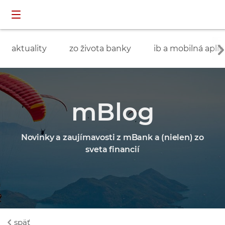
Preskočiť navigáciu a prejsť na obsah
INDIVIDUÁLNI
prihlásenie
ZÁKAZNÍCI
aktuality
zo života banky
ib a mobilná aplik
mBlog
Novinky a zaujímavosti z mBank a (nielen) zo
sveta financií
späť