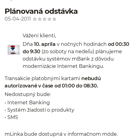
Plánovaná odstávka
05-04-2011
Vážení klienti,
Dňa
10. apríla
v nočných hodinách
od 00:30
do 9:30
(zo soboty na nedeľu) plánujeme
odstávku systémov mBank z dôvodu
modernizácie Internet Bankingu.
Transakcie platobnými kartami
nebudú
autorizované v čase od 01:00 do 08:30.
Nedostupný bude:
• Internet Banking
• Systém žiadostí o produkty
• SMS
mLinka bude dostupná v informačnom móde.